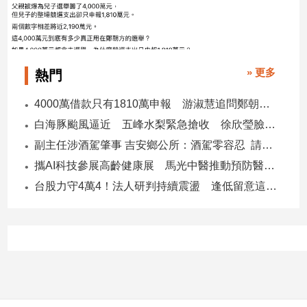
» 更多
熱門
4000萬借款只有1810萬申報 游淑慧追問鄭朝方：2190萬差額去哪了
白海豚颱風逼近 五峰水梨緊急搶收 徐欣瑩臉書急呼「搶救五峰水梨」
副主任涉酒駕肇事 吉安鄉公所：酒駕零容忍 請辭獲准
攜AI科技參展高齡健康展 馬光中醫推動預防醫學迎接長壽新經濟
台股力守4萬4！法人研判持續震盪 逢低留意這些族群