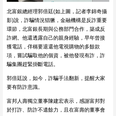
專
北富銀總經理郭倍廷(如上圖，記者李錦奇攝
區
【我
影)說，詐騙情況猖獗，金融機構是反詐重要
的
環節，北富銀長期與公務部門合作，築成反
觀
詐網。他還透露自己的親身經驗，早年曾接
點】
獲電話，佯稱要退還他電視購物的多餘款
項，嘗試騙取他的個資，被他發現有詐，詐
騙集團趕緊掛斷電話。
郭倍廷說，如今，詐騙手法翻新，提醒大家
要有防詐意識。
富邦人壽獨立董事陳建宏表示，感謝富邦對
於打詐、防詐不遺餘力，且在富壽的董事會