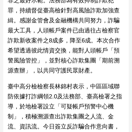
罪之最好示範。法務部為有效抑制詐欺犯
新
罪，持續督促臺高檢針對高風險詐欺加強查
冠
病
緝。感謝金管會及金融機構共同努力，詐騙
毒
專
最大工具，人頭帳戶案件已由過往占檢察官
區
詐欺新收案件之8成多，降至6成。本次合作
希望透過彼此情資交換，能對人頭帳戶「預
南
警風險管控」，並對核心詐欺集團「期前溯
台
源查辦」，以共同守護民眾財產。
灣
觀
臺中高分檢檢察長林錦村表示，中區區域聯
點
防依據打詐綱領2.0及法務部、臺高檢署之指
南
導，於地檢署設立「可疑帳戶預警中心機
台
灣
制」，積極溯源查出詐欺集團之人流、金
觀
點
流、資訊流。今日簽立反詐騙合作意向書，