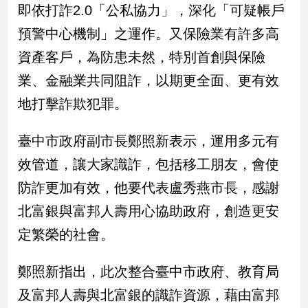
即依打詐2.0「公私協力」，深化「可疑帳戶
預警中心機制」之運作。又保險業有許多高
娛
樂
資產客戶，為防患未然，特別首創與保險
業、金融業共同阻詐，以期更全面、更有效
娛
樂
地打擊詐欺犯罪。
星
聞
臺中市政府副市長鄭照新表示，運用多元有
流
行/
效管道，讓大家識詐，包括移工朋友，會使
時
防詐更加有效，他要代表盧秀燕市長，感謝
尚
北富銀與富邦人壽用心協助政府，創造更安
追
星
定繁榮的社會。
鄭照新指出，此次整合臺中市政府、教育局
生
及富邦人壽與北富銀的識詐資源，藉由富邦
活