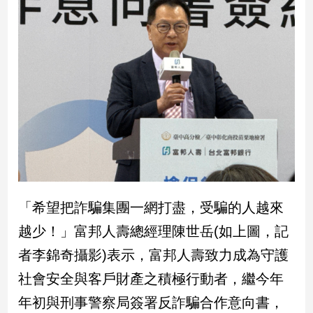
子/
感
情
藝
術
／
文
創
／
電
影
推
薦
「希望把詐騙集團一網打盡，受騙的人越來
科
越少！」富邦人壽總經理陳世岳(如上圖，記
技/
遊
者李錦奇攝影)表示，富邦人壽致力成為守護
戲
社會安全與客戶財產之積極行動者，繼今年
運
動
年初與刑事警察局簽署反詐騙合作意向書，