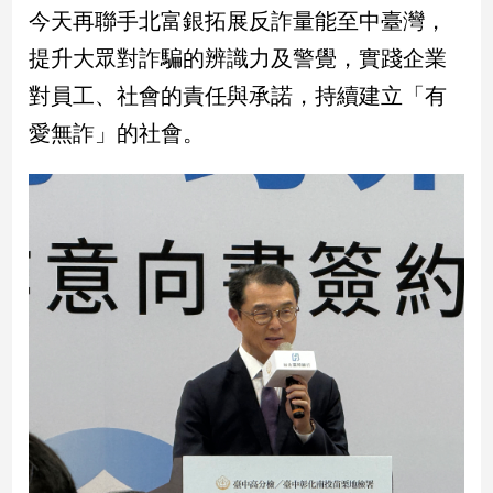
寵
今天再聯手北富銀拓展反詐量能至中臺灣，
物
Pet
提升大眾對詐騙的辨識力及警覺，實踐企業
對員工、社會的責任與承諾，持續建立「有
愛無詐」的社會。
影
音
專
區
合
作
媒
體
投
稿