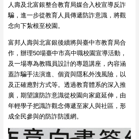
人壽及北富銀整合教育局媒合入校宣導反詐
建
騙，進一步從教育人員傳遞防詐意識，將觀
築/
室
念向下紮根至校園。
內
設
計
富邦人壽與北富銀後續將與臺中市教育局合
旅
作，辦理50場臺中市高中職校園宣導活動，
遊/
及一場專為教職員設計的專題講座，內容涵
美
食
蓋詐騙手法演進、個資與隱私外洩風險，以
星
及正確應對方式等。透過教育體系的深入推
座/
命
廣，期望讓防詐意識從校園向家庭延伸，由
理
年輕學子把識詐觀念傳遞至家人與社區，形
消
費
成全民參與的防詐防護網。
健
康/
親