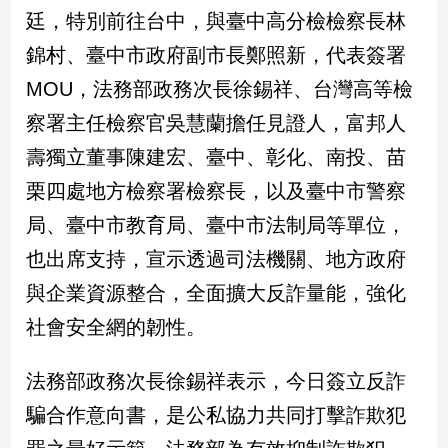
民
廷，特別前往台中，與臺中高分檢檢察長林
調
錦村、臺中市政府副市長鄭照新，代表簽署
國
會
MOU，法務部政務次長徐錫祥、台灣高等檢
焦
察署主任檢察官吳慧蘭擔任見證人，富邦人
點
壽獨立董事陳建宏、臺中、彰化、南投、苗
栗四處地方檢察署檢察長，以及臺中市警察
觀
局、臺中市教育局、臺中市法制局等單位，
點
也出席支持，宣示透過司法機關、地方政府
兩
與企業資源整合，全面擴大反詐量能，強化
岸/
國
社會安全網的韌性。
際
社
法務部政務次長徐錫祥表示，今日簽立反詐
會/
地
騙合作意向書，是公私協力共同打擊詐欺犯
方