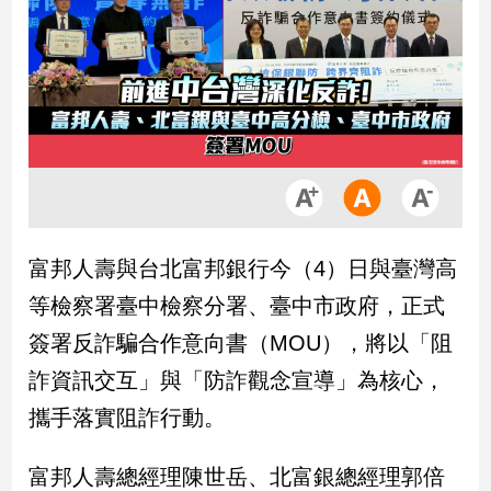
市
房
地
產
品
觀
點
政
富邦人壽與台北富邦銀行今（4）日與臺灣高
治
等檢察署臺中檢察分署、臺中市政府，正式
政
簽署反詐騙合作意向書（MOU），將以「阻
治
詐資訊交互」與「防詐觀念宣導」為核心，
焦
點
攜手落實阻詐行動。
品
觀
富邦人壽總經理陳世岳、北富銀總經理郭倍
點