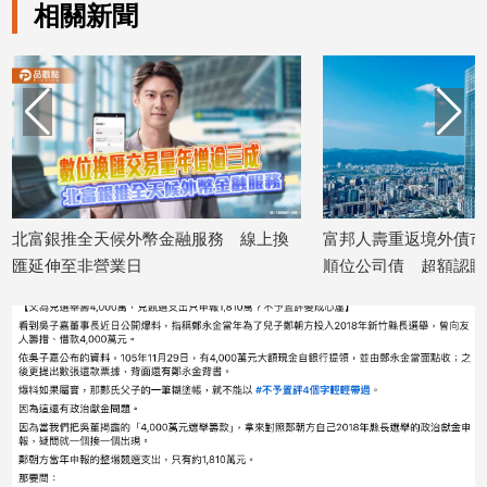
相關新聞
北富銀推全天候外幣金融服務 線上換
富邦人壽重返境外債市！
匯延伸至非營業日
順位公司債 超額認購逾
2026/07/29
2026/07/22