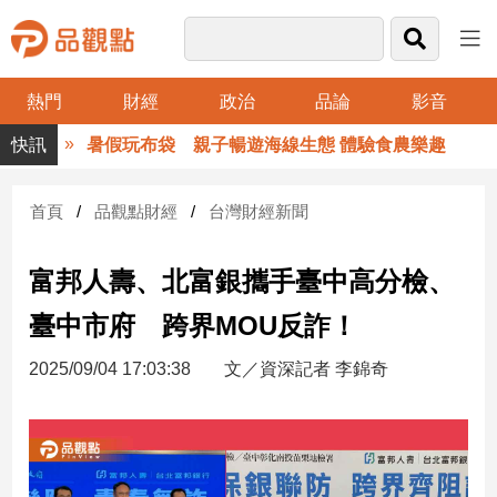
熱門
財經
政治
品論
影音
品
暑假玩布袋 親子暢遊海線生態 體驗食農樂趣
觀
點
財
首頁
品觀點財經
台灣財經新聞
經
富邦人壽、北富銀攜手臺中高分檢、
台
灣
臺中市府 跨界MOU反詐！
財
經
2025/09/04 17:03:38
文／資深記者 李錦奇
新
聞
產
經/
股