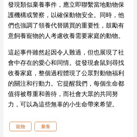
發現類似棄養事件，應立即聯繫當地動物保
護機構或警察，以確保動物安全。同時，他
娛
樂
們也強調了領養代替購買的重要性，鼓勵有
意飼養寵物的人考慮收養需要家庭的動物。
娛
樂
星
這起事件雖然起因令人難過，但也展現了社
聞
會中存在的愛心和同情。從發現倉鼠到尋找
流
行/
收養家庭，整個過程體現了公眾對動物福利
時
的關注和行動力。它提醒我們，每個生命都
尚
值得被尊重和善待，而社會大眾的共同努
追
星
力，可以為這些無辜的小生命帶來希望。
生
寵物
棄養
活