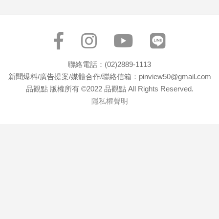
寵
物
Pet
影
聯絡電話：(02)2889-1113
音
新聞爆料/廣告提案/媒體合作/聯絡信箱：pinview50@gmail.com
專
品觀點 版權所有 ©2022 品觀點 All Rights Reserved.
區
隱私權聲明
合
作
媒
體
投
稿