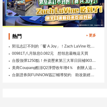
子/
感
情
藝
術
／
» 更多
熱門
文
創
郭泓志訂不到的「饗 A Joy」！Zach LaVine 吃到了！ 網笑：運動員來吃超划算
／
電
00981T八月除息0.082元 想領息最晚這天買
影
台股強彈1250點！外資歷來第三大單日回補903億 ETF反彈
推
薦
美商Coupang酷澎Q2淨營收年增4％ 創辦人這樣看台灣市場！
科
台新證券與FUNNOW簽訂輔導契約 助攻新經濟企業上市櫃
技/
遊
戲
運
動