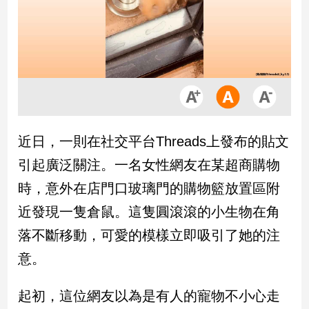
市
房
地
產
品
觀
近日，一則在社交平台Threads上發布的貼文
點
政
引起廣泛關注。一名女性網友在某超商購物
治
時，意外在店門口玻璃門的購物籃放置區附
政
近發現一隻倉鼠。這隻圓滾滾的小生物在角
治
落不斷移動，可愛的模樣立即吸引了她的注
焦
點
意。
品
觀
起初，這位網友以為是有人的寵物不小心走
點