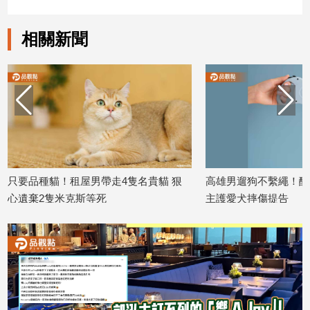
建
築/
相關新聞
室
內
設
計
旅
遊/
美
食
星
4隻名貴貓 狠
高雄男遛狗不繫繩！釀2次流血衝突 飼
未繫
座/
主護愛犬摔傷提告
鄰居
命
2026/07/08
2026/
理
消
費
健
康/
親