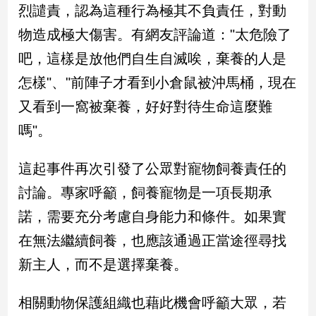
新
烈譴責，認為這種行為極其不負責任，對動
冠
物造成極大傷害。有網友評論道："太危險了
病
毒
吧，這樣是放他們自生自滅唉，棄養的人是
專
怎樣"、"前陣子才看到小倉鼠被沖馬桶，現在
區
又看到一窩被棄養，好好對待生命這麼難
嗎"。
南
台
這起事件再次引發了公眾對寵物飼養責任的
灣
觀
討論。專家呼籲，飼養寵物是一項長期承
點
諾，需要充分考慮自身能力和條件。如果實
在無法繼續飼養，也應該通過正當途徑尋找
南
台
新主人，而不是選擇棄養。
灣
觀
點
相關動物保護組織也藉此機會呼籲大眾，若