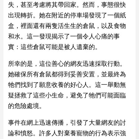
民
失，甚至考慮將其帶回家。然而，事態很快
調
出現轉折。她在附近的停車場發現了一個紙
國
盒，裡面還有兩隻活生生的倉鼠，以及食物
會
焦
和水。這一發現揭示了一個令人心痛的事
點
實：這些倉鼠可能是被人遺棄的。
觀
所幸的是，這位善心的網友迅速採取行動。
點
她確保所有倉鼠都得到妥善安置，並最終為
牠們找到了願意收養的好心人。這一舉動無
兩
岸/
疑拯救了這些小生命，避免了牠們可能面臨
國
際
的危險處境。
社
會/
事件在網上迅速傳播，引發了大量網友的討
地
論和憤怒。許多人對棄養寵物的行為表示強
方