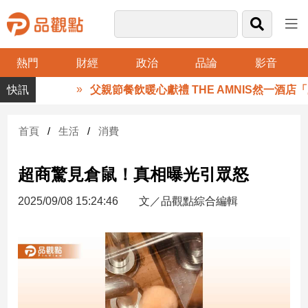
熱門
財經
政治
品論
影音
品
父親節餐飲暖心獻禮 THE AMNIS然一酒店「
觀
點
財
首頁
生活
消費
經
超商驚見倉鼠！真相曝光引眾怒
台
灣
2025/09/08 15:24:46
文／品觀點綜合編輯
財
經
新
聞
產
經/
股