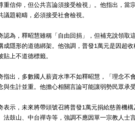
尊重信仰，但公共言論須接受檢視」。他指出，當
共議題範疇，必須接受社會檢視。
奇認為，釋昭慧雖稱「自由回捐」，但補充說領取
構成隱形的道德綁架。他強調，普發1萬元是因超收
被貼上不道德標籤。
奇指出，多數國人薪資水準不如釋昭慧，「理念不
念與生計並重。他擔心相關言論可能讓弱勢民眾承
奇表示，未來將帶頭號召將普發1萬元捐給慈善機構
、法鼓山、中台禪寺等，強調不應因單一宗教人士