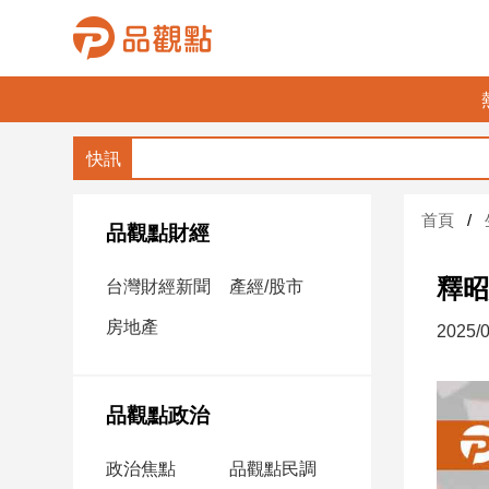
品
觀
點
財
首頁
經
品觀點財經
台
釋昭
台灣財經新聞
產經/股市
灣
財
房地產
2025/0
經
新
聞
品觀點政治
產
經/
政治焦點
品觀點民調
股