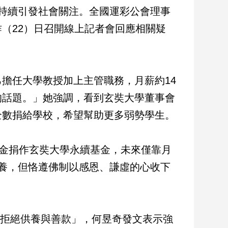
持續引發社會關注。全國運彩公會理事
（22）日召開線上記者會回應相關疑
擔任大學教授加上主管職務，月薪約14
的話題。」她強調，看到玄奘大學董事會
全數捐給學校，希望幫助更多弱勢學生。
休金捐作玄奘大學永續基金，未來僅靠月
養，但恪遵佛制以感恩、謙虛的心收下
否拒絕供養與善款」，何昱奇發文表示強