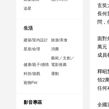
民
玄奘
調
追星
長何
國
會
問，
焦
生活
點
面對
建築/室內設計
旅遊/美食
萬元
觀
星座/命理
消費
成員
點
藝術／文創／
健康/親子/感情
電影推薦
兩
釋昭
岸/
科技/遊戲
運動
國
領2
際
寵物Pet
任何
社
會/
地
影音專區
全國
方