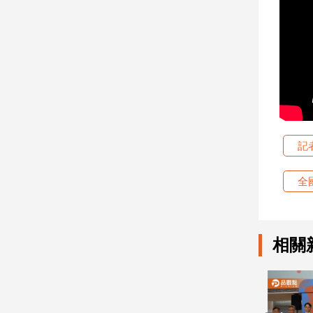
建
築/
室
內
設
計
旅
遊/
美
記
食
星
全
座/
命
理
相關
消
費
健
康/
親