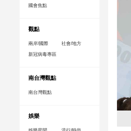
市
國會焦點
房
地
產
觀點
兩岸/國際
社會/地方
品
觀
新冠病毒專區
點
政
治
南台灣觀點
政
南台灣觀點
治
焦
點
娛樂
品
觀
點
娛樂星聞
流行/時尚