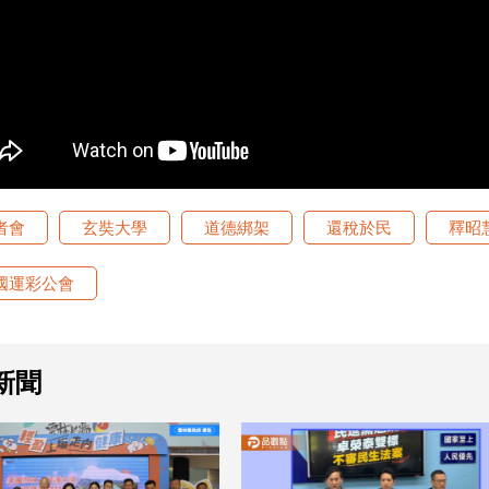
者會
玄奘大學
道德綁架
還稅於民
釋昭
國運彩公會
新聞