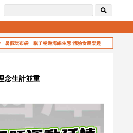
音
玩布袋 親子暢遊海線生態 體驗食農樂趣
玉
理念生計並重