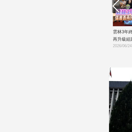
子/
感
情
藝
團7問轟卓
從光電到無人機 王鴻薇：國家資源不應
雲林3年終結
術
／
獨厚「綠友友」
再升級組跨
文
2026/07/15
2026/06/24
創
／
電
影
推
薦
科
技/
遊
戲
運
動