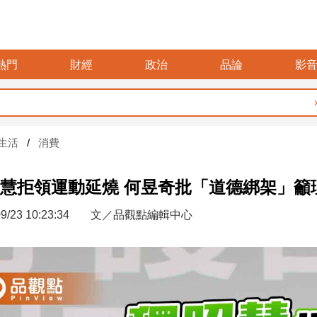
熱門
財經
政治
品論
影
暑假
生活
消費
慧拒領運動延燒 何昱奇批「道德綁架」籲
9/23 10:23:34
文／品觀點編輯中心