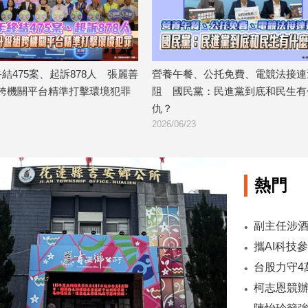
475案、起訴878人 張麗善
營養午餐、公托免費、電競法接連遭
機關平台精準打擊環境犯罪
阻 國民黨：民進黨到底和民生有什
仇？
2026/06/23
熱門