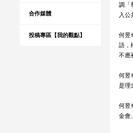
新
調「
冠
合作媒體
入公
病
毒
專
何昱
區
投稿專區【我的觀點】
語，
不應
南
台
灣
何昱
觀
是理
點
南
何昱
台
灣
金會
觀
點