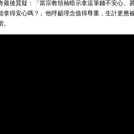
奇最後質疑：「當宗教領袖暗示拿這筆錢不安心、
能拿得安心嗎？」他呼籲理念值得尊重，生計更應
諧。