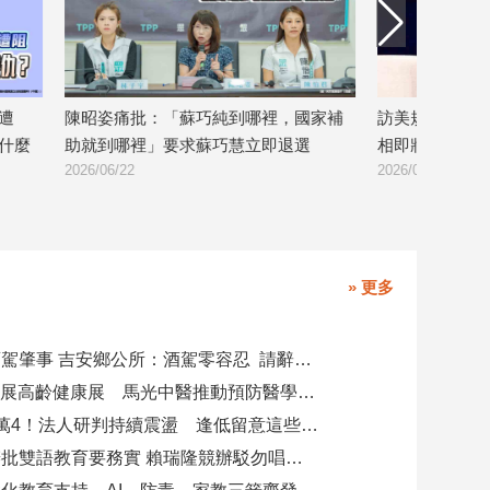
陳昭姿痛批：「蘇巧純到哪裡，國家補
訪美規格比一比 
麼
助就到哪裡」要求蘇巧慧立即退選
相即將見真章
2026/06/22
2026/06/18
» 更多
副主任涉酒駕肇事 吉安鄉公所：酒駕零容忍 請辭獲准
攜AI科技參展高齡健康展 馬光中醫推動預防醫學迎接長壽新經濟
台股力守4萬4！法人研判持續震盪 逢低留意這些族群
柯志恩競辦批雙語教育要務實 賴瑞隆競辦駁勿唱衰高雄