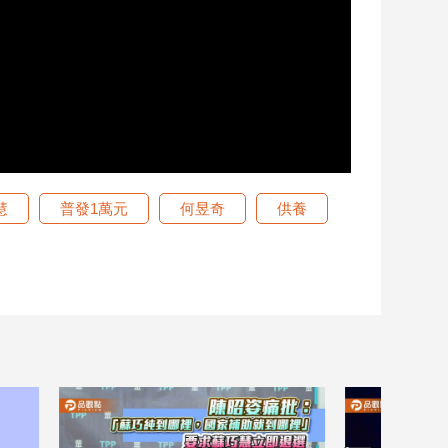
慧
普發1萬元
何昱奇
供養