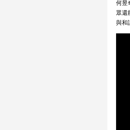
何昱
眾還
娛
與和
樂
娛
樂
星
聞
流
行/
時
尚
追
星
生
活