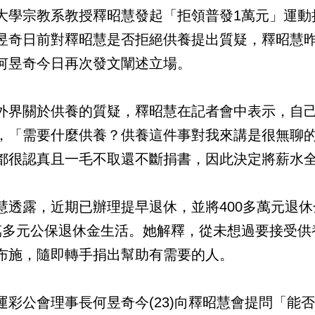
大學宗教系教授釋昭慧發起「拒領普發1萬元」運動
昱奇日前對釋昭慧是否拒絕供養提出質疑，釋昭慧昨
何昱奇今日再次發文闡述立場。
外界關於供養的質疑，釋昭慧在記者會中表示，自己
，「需要什麼供養？供養這件事對我來講是很無聊
都很認真且一毛不取還不斷捐書，因此決定將薪水
慧透露，近期已辦理提早退休，並將400多萬元退
萬多元公保退休金生活。她解釋，從未想過要接受供
布施，隨即轉手捐出幫助有需要的人。
運彩公會理事長何昱奇今(23)向釋昭慧會提問「能