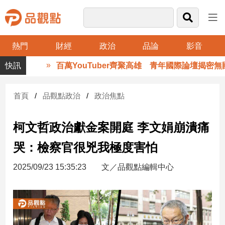
熱門
財經
政治
品論
影音
品
百萬YouTuber齊聚高雄 青年國際論壇揭密無國
觀
點
財
首頁
品觀點政治
政治焦點
經
柯文哲政治獻金案開庭 李文娟崩潰痛
台
灣
哭：檢察官很兇我極度害怕
財
經
2025/09/23 15:35:23
文／品觀點編輯中心
新
聞
產
經/
股