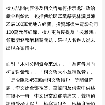
民
檢方詰問內容涉及柯文哲如何指示處理政治
調
國
獻金剩餘款，包括傳給民眾黨籍雲林議員陳
會
乙辰100萬元地方經費、投資邱復生電影公司
焦
點
100萬元等細節。檢方更首度提及「吳雅鴻」
領取勞務報酬相關問題，這些人名過去從未
觀
出現在案情中。
點
面對「木可公關資金來源」、「為何每月向
兩
岸/
柯文哲彙報」、「柯文哲大小章誰保管」、
國
際
「是否匯款450萬到柯文哲帳戶」等關鍵問
社
題，李文娟全部拒答。當被問及偵查中供述
會/
前後不一時，李文娟當庭崩潰痛哭，聲稱偵
地
方
訊時受極大壓力、檢察官很兇，她極度害怕