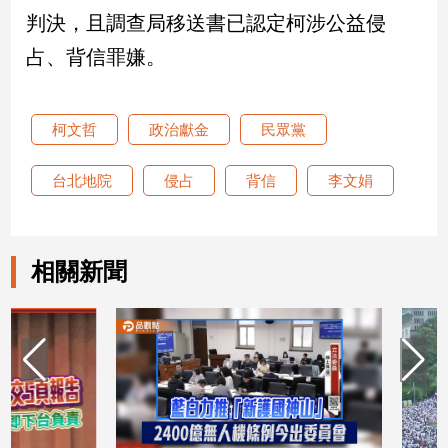
判決，且調查局移送書已認定柯涉公益侵
娛
占、背信罪嫌。
樂
娛
柯文哲
政治獻金
民眾黨
樂
星
台北地院
侵占
背信
李文娟
聞
流
行/
時
相關新聞
尚
追
星
生
活