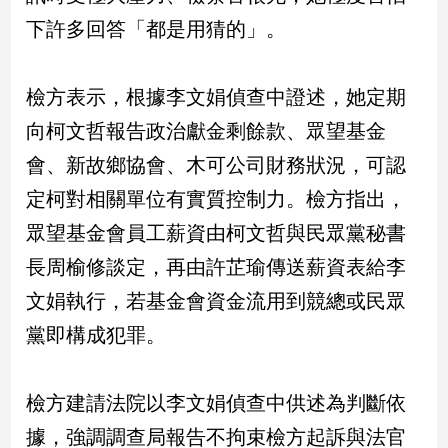
新
下許多回答「都是用猜的」。
冠
病
毒
檢方表示，根據李文娟偵查中證述，她定期
專
區
向柯文哲報告政治獻金剩餘款、眾望基金
會、新故鄉協會、木可公司財務狀況，可認
南
定柯對相關單位有實質控制力。檢方指出，
台
眾望基金會員工薪資由柯文哲與民眾黨秘書
灣
長周榆修談定，再由許芷瑜傳送薪資表給李
觀
點
文娟執行，若基金會資金流用到競總或民眾
黨即構成犯罪。
南
台
灣
檢方建請法院以李文娟偵查中供述為判斷依
觀
點
據，強調調查局報告不拘束檢方起訴與法官