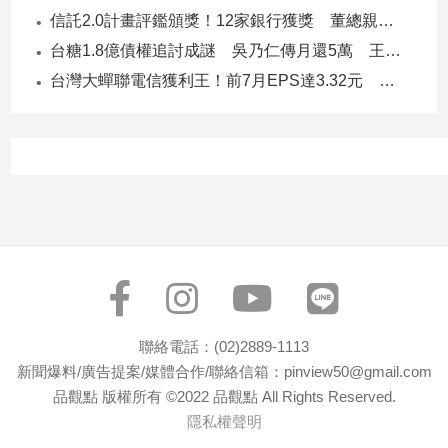
子/
信託2.0計畫評鑑頒獎！12家銀行獲獎 董總親臨領獎
感
台糖1.8億債權追討成謎 吳乃仁傳月還5萬 王鴻薇轟：要還到379歲
情
台灣大蟬聯電信獲利王！前7月EPS達3.32元 中華電3.11、遠傳2.46元
藝
術
／
文
創
／
電
影
推
薦
科
技/
聯絡電話：(02)2889-1113
遊
新聞爆料/廣告提案/媒體合作/聯絡信箱：pinview50@gmail.com
戲
品觀點 版權所有 ©2022 品觀點 All Rights Reserved.
運
隱私權聲明
動