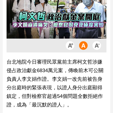
市
房
地
產
品
觀
點
政
台北地院今日審理民眾黨前主席柯文哲涉嫌
治
侵占政治獻金6834萬元案，傳喚前木可公關
政
負責人李文娟作證。李文娟一改先前被告身
治
分出庭時的緊張表現，以證人身分出庭顯得
焦
點
鎮定，但對檢察官超過54個問題全數拒絕作
品
證，成為「最沉默的證人」。
觀
點