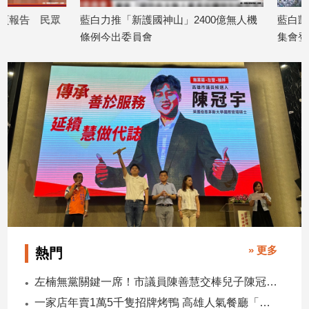
建
藍白力推「新護國神山」2400億無人機
藍白凱道齊怒吼！「
築/
條例今出委員會
集會登場 韓國瑜鄭
室
2026/07/27
講
內
2026/07/25
設
計
旅
遊/
美
食
星
座/
命
理
消
» 更多
熱門
費
健
左楠無黨關鍵一席！市議員陳善慧交棒兒子陳冠宇 一人參選 兩代服務
康/
一家店年賣1萬5千隻招牌烤鴨 高雄人氣餐廳「鴨點棧」展新店
親