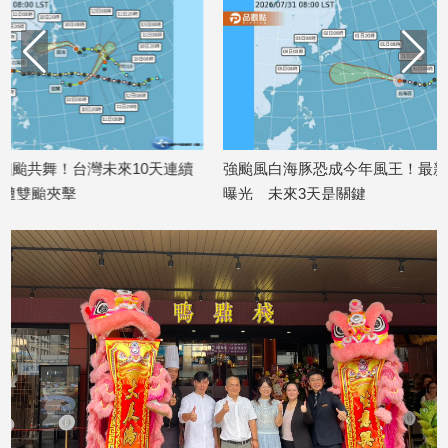
建
築/
室
內
設
計
旅
天連續
強颱風白海豚恐成今年風王！最新路徑
白海豚增強挑
遊/
曝光 未來3天是關鍵
繩 下週恐影響
美
2026/07/31
2026/07/30
食
星
座/
命
理
消
費
健
康/
親