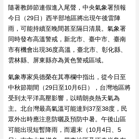
民
隨著教師節連假進入尾聲，中央氣象署預報
調
今日（29日）西半部地區將出現午後雷陣
國
會
雨，可能持續至晚間甚至隔日清晨。氣象署
焦
同時發布高溫警戒，新北市、臺中市、臺南
點
市有機會出現36度高溫，臺北市、彰化縣、
雲林縣、屏東縣亦為黃色警戒區域。
觀
點
氣象專家吳德榮在其專欄中指出，從今日至
兩
中秋節期間（29日至10月6日），台灣地區將
岸/
受到太平洋高壓影響，以晴朗炎熱天氣為
國
際
主。北台灣最高氣溫可能達到37至38度，民
社
眾外出時應注意防曬及預防中暑。午後山區
會/
地
可能出現短暫降雨，而週末（10月4日、5
方