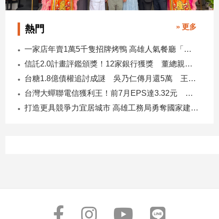
子/
感
» 更多
熱門
情
藝
一家店年賣1萬5千隻招牌烤鴨 高雄人氣餐廳「鴨點棧」展新店
術
信託2.0計畫評鑑頒獎！12家銀行獲獎 董總親臨領獎
／
文
台糖1.8億債權追討成謎 吳乃仁傳月還5萬 王鴻薇轟：要還到379歲
創
台灣大蟬聯電信獲利王！前7月EPS達3.32元 中華電3.11、遠傳2.46元
／
電
打造更具競爭力宜居城市 高雄工務局勇奪國家建築界9大獎
影
推
薦
科
技/
遊
戲
運
動