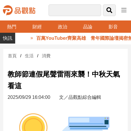
熱門
財經
政治
品論
影音
品
百萬YouTuber齊聚高雄 青年國際論壇揭密無
觀
點
財
首頁
生活
消費
經
教師節連假尾聲雷雨來襲！中秋天氣
台
灣
看這
財
經
2025/09/29 16:04:00
文／品觀點綜合編輯
新
聞
產
經/
股