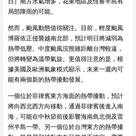
日）南方水氣增多，花東地區及恆春半島有
新
冠
局部降雨的可能。
病
毒
然而，颱風動態值得關注。目前，輕度颱風
專
區
博羅依正侵襲越南北部，預計明日將減弱為
熱帶低壓。中度颱風浣熊雖距離台灣較遠，
南
但將轉變為溫帶氣旋。更值得注意的是，根
台
據美國及歐洲氣象模式顯示，未來一週內可
灣
能有兩個新的熱帶擾動發展。
觀
點
一個位於菲律賓東方海面的熱帶擾動，預計
南
將向西北西方向移動，通過菲律賓後進入南
台
海，可能在中秋節前後影響海南島北側及雷
灣
觀
州半島一帶。另一個位於台灣東方的熱帶擾
點