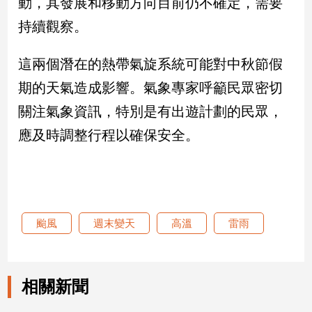
動，其發展和移動方向目前仍不確定，需要
持續觀察。
娛
樂
這兩個潛在的熱帶氣旋系統可能對中秋節假
娛
期的天氣造成影響。氣象專家呼籲民眾密切
樂
關注氣象資訊，特別是有出遊計劃的民眾，
星
聞
應及時調整行程以確保安全。
流
行/
時
尚
追
颱風
週末變天
高溫
雷雨
星
生
相關新聞
活