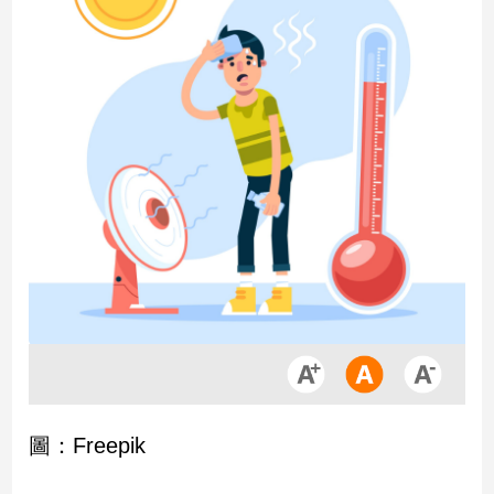
市
房
地
產
品
觀
點
政
治
政
治
焦
點
品
圖：Freepik
觀
點