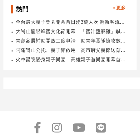
子/
» 更多
熱門
感
情
全台最大親子樂園開幕首日湧3萬人次 輕軌客流增20倍
藝
大崗山龍眼蜂蜜文化節開幕 「蜜汁鹽酥雞」鹹甜跨界搶話題
術
青創參展補助開放二度申請 助青年團隊搶攻數位轉型商機
／
文
阿蓮崗山公托、親子館啟用 高市府父親節送育兒暖禮
創
火車醫院變身親子樂園 高雄親子遊樂園開幕首日爆棚
／
電
影
推
薦
科
技/
遊
戲
運
動