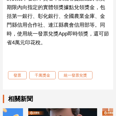
期限內向指定的實體領獎據點兌領獎金，包
娛
括第一銀行、彰化銀行、全國農業金庫、金
樂
門縣信用合作社、連江縣農會信用部等。同
娛
時，使用統一發票兌獎App即時領獎，還可節
樂
省4萬元印花稅。
星
聞
流
行/
時
尚
發票
千萬獎金
統一發票兌獎
追
星
相關新聞
生
活