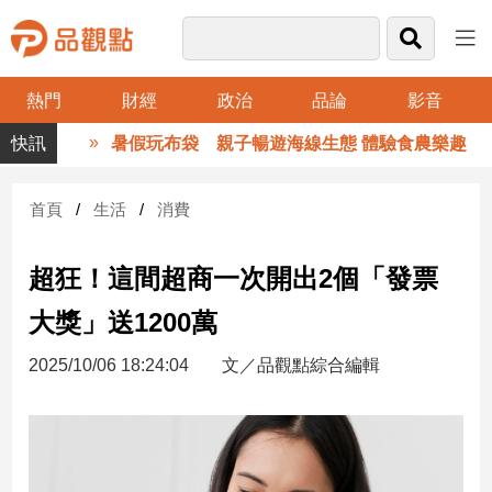
熱門
財經
政治
品論
影音
品
暑假玩布袋 親子暢遊海線生態 體驗食農樂趣
觀
點
財
首頁
生活
消費
經
超狂！這間超商一次開出2個「發票
台
灣
大獎」送1200萬
財
經
2025/10/06 18:24:04
文／品觀點綜合編輯
新
聞
產
經/
股