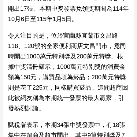
民
開出17張。本期中獎發票兌領獎期間為114年
調
10月6日至115年1月5日。
國
會
焦
令人注目的是，位於宜蘭縣宜蘭市文昌路
點
118、120號的全家便利商店文昌門市，竟同
時開出1000萬元特別獎及200萬元特獎。根
觀
據中獎清冊顯示，1000萬元特別獎的消費金
點
額為150元，購買品項為菸品；200萬元特獎
兩
則是花了225元，同樣購買菸品。這間超商因
岸/
國
此被網友稱為本期統一發票的最大贏家，引
際
發熱烈討論。
社
會/
賦稅署表示，本期34張中獎發票中，有18張
地
方
集中在超商及超市開出。其中9筆特別獎及7