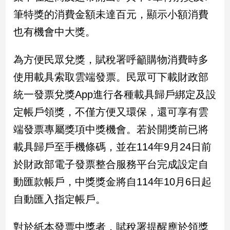
新
筆特獎的消費金額未達百元，顯示小額消費
冠
病
也有機會中大獎。
毒
專
為方便民眾兌獎，賦稅署呼籲購物消費時多
區
使用載具索取雲端發票。民眾可下載財政部
統一發票兌獎App進行各種載具歸戶綁定及設
南
定帳戶領獎，不僅方便又環保，還可享有雲
台
灣
端發票專屬獎項中獎機會。若於開獎前已將
觀
載具歸戶至手機條碼，並在114年9月24日前
點
於財政部電子發票整合服務平台完成設定自
南
動匯款帳戶，中獎獎金將自114年10月6日起
台
灣
自動匯入指定帳戶。
觀
點
對於紙本發票中獎者，賦稅署提醒應於領獎