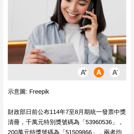
市
房
地
產
品
觀
點
政
治
政
示意圖: Freepik
治
焦
點
財政部日前公布114年7至8月期統一發票中獎
品
清冊，千萬元特別獎號碼為「53960536」，
觀
點
200萬元特獎號碼為「51509866」，兩者均