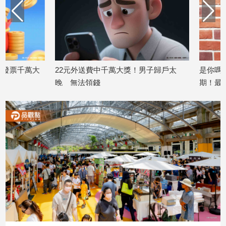
建
築/
室
內
設
計
22元外送費中千萬大獎！男子歸戶太
是你嗎？發票「6張
旅
晚 無法領錢
期！最低只花11元就
遊/
2026/05/22
2026/05/05
美
食
星
座/
命
理
消
費
健
康/
親