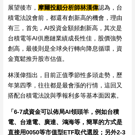
新
展望後市，
摩爾投顧分析師林漢偉
認為，台
冠
病
積電法說會前，都還有創新高的機會，理由
毒
有三，首先，AI投資金額頻創新高，其次是
專
區
台積電等AI供應鏈業績成長性佳，股價強勢
創高，最後則是全球央行轉向降息循環，資
南
金寬鬆推升股市估值。
台
灣
林漢偉指出，目前正值季節性多頭走勢，歷
觀
年第四季，往往都是最會漲的行情，這回又
點
搭配台積電法說與季報利多等基本面因素。
南
台
「6-7成資金可以佈局AI領頭羊，例如台積
灣
觀
電、台達電、廣達、鴻海等，簡單的方式是
點
直接用0050等市值型ETF取代選股；另外2-3