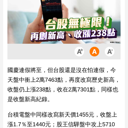
市
房
地
產
品
觀
點
政
國慶連假將至，但台股還是沒在怕連假，今
治
天盤中衝上2萬7463點，再度改寫歷史新高，
政
收盤仍上漲238點，收在2萬7301點，同樣也
治
是收盤新高紀錄。
焦
點
品
台積電盤中同樣改寫新天價1455元，收盤上
觀
漲1.7％至1440元；股王信驊盤中攻上5710
點