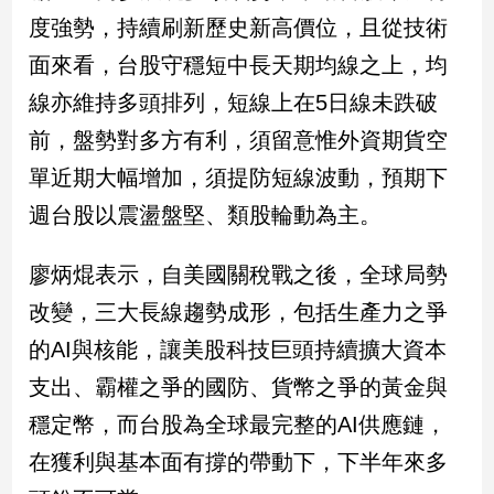
度強勢，持續刷新歷史新高價位，且從技術
建
築/
面來看，台股守穩短中長天期均線之上，均
室
內
線亦維持多頭排列，短線上在5日線未跌破
設
前，盤勢對多方有利，須留意惟外資期貨空
計
單近期大幅增加，須提防短線波動，預期下
旅
遊/
週台股以震盪盤堅、類股輪動為主。
美
食
廖炳焜表示，自美國關稅戰之後，全球局勢
星
座/
改變，三大長線趨勢成形，包括生產力之爭
命
的AI與核能，讓美股科技巨頭持續擴大資本
理
支出、霸權之爭的國防、貨幣之爭的黃金與
消
費
穩定幣，而台股為全球最完整的AI供應鏈，
健
在獲利與基本面有撐的帶動下，下半年來多
康/
親