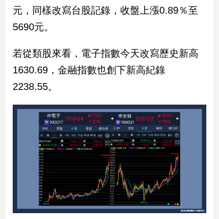
民
元，同樣改寫台股記錄，收盤上漲0.89％至
調
5690元。
國
會
焦
若從類股來看，電子指數今天改寫歷史新高
點
1630.69，金融指數也創下新高紀錄
2238.55。
觀
點
兩
岸/
國
際
社
會/
地
方