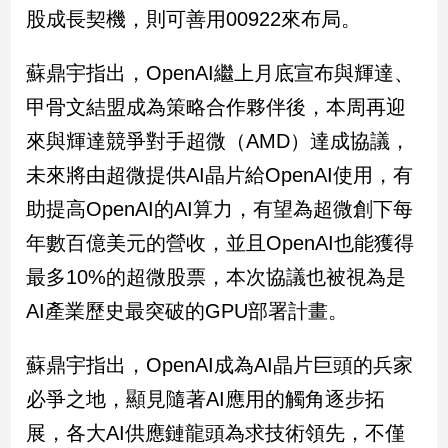
股成長契機，則可善用00922來布局。
專
區
【我
蘇鼎宇指出，OpenAI繼上月底宣布與輝達、
的
甲骨文結盟成為策略合作夥伴後，本周再迎
觀
來與輝達競爭對手超微（AMD）達成協議，
點】
未來將由超微提供AI晶片給OpenAI使用，有
助提高OpenAI的AI算力，有望為超微創下每
年數百億美元的營收，並且OpenAI也能獲得
最多10%的超微股票，本次協議也被視為是
AI產業歷史最突破的GPU部署計畫。
蘇鼎宇指出，OpenAI成為AI晶片巨頭的兵家
必爭之地，顯見隨著AI應用的觸角逐步拓
展，各大AI供應鏈龍頭為求技術領先，不僅