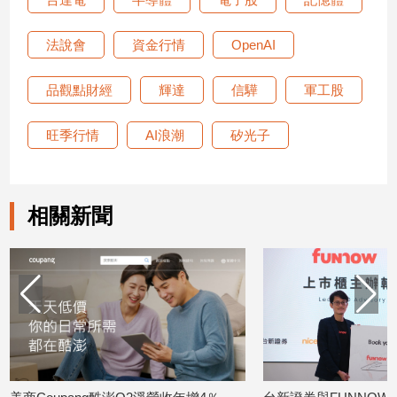
法說會
資金行情
OpenAI
品觀點財經
輝達
信驊
軍工股
旺季行情
AI浪潮
矽光子
相關新聞