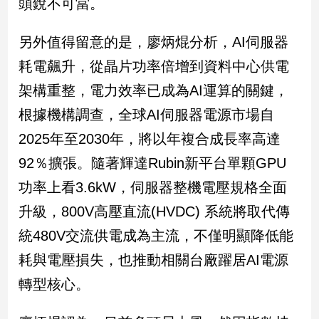
頭銳不可當。
子/
感
另外值得留意的是，廖炳焜分析，AI伺服器
情
藝
耗電飆升，從晶片功率倍增到資料中心供電
術
架構重整，電力效率已成為AI運算的關鍵，
／
文
根據機構調查，全球AI伺服器電源市場自
創
2025年至2030年，將以年複合成長率高達
／
電
92％擴張。隨著輝達Rubin新平台單顆GPU
影
推
功率上看3.6kW，伺服器整機電壓規格全面
薦
升級，800V高壓直流(HVDC) 系統將取代傳
科
統480V交流供電成為主流，不僅明顯降低能
技/
遊
耗與電壓損失，也推動相關台廠躍居AI電源
戲
轉型核心。
運
動