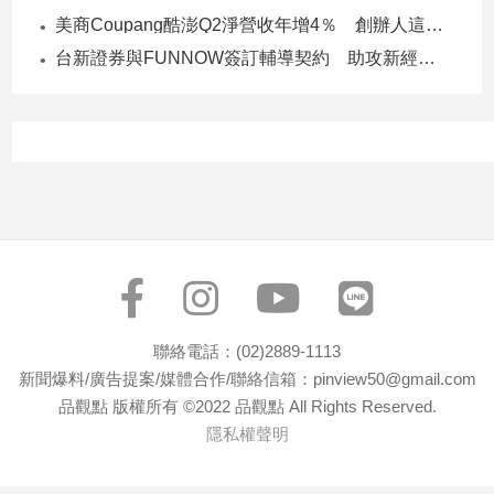
美商Coupang酷澎Q2淨營收年增4％ 創辦人這樣看台灣市場！
台新證券與FUNNOW簽訂輔導契約 助攻新經濟企業上市櫃
聯絡電話：(02)2889-1113
新聞爆料/廣告提案/媒體合作/聯絡信箱：pinview50@gmail.com
品觀點 版權所有 ©2022 品觀點 All Rights Reserved.
隱私權聲明