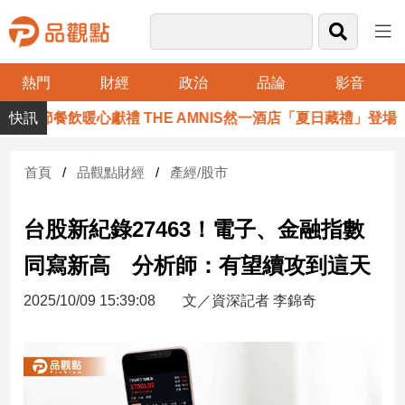
熱門
財經
政治
品論
影音
品
節餐飲暖心獻禮 THE AMNIS然一酒店「夏日藏禮」登場
觀
點
財
首頁
品觀點財經
產經/股市
經
台股新紀錄27463！電子、金融指數
台
灣
同寫新高 分析師：有望續攻到這天
財
經
2025/10/09 15:39:08
文／資深記者 李錦奇
新
聞
產
經/
股