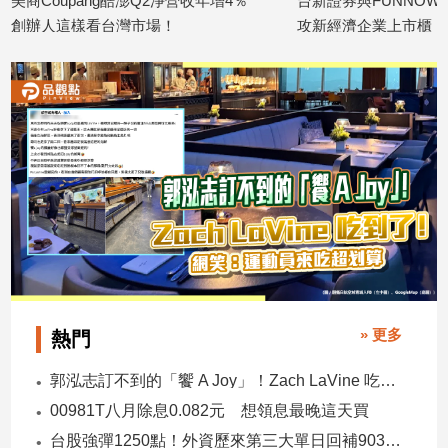
美商Coupang酷澎Q2淨營收年增4％
台新證券與FUNNO
創辦人這樣看台灣市場！
攻新經濟企業上市櫃
2026/08/05
2026/08/05
» 更多
熱門
郭泓志訂不到的「饗 A Joy」！Zach LaVine 吃到了！ 網笑：運動員來吃超划算
00981T八月除息0.082元 想領息最晚這天買
台股強彈1250點！外資歷來第三大單日回補903億 ETF反彈