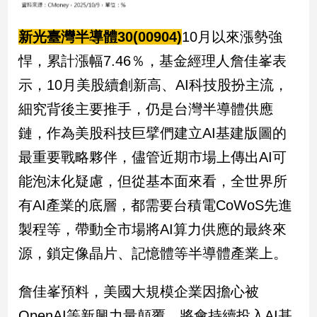
新光臺灣半導體30(00904)
10月以來漲勢強
悍，累計漲幅7.46％，基金經理人詹佳峯表
示，10月美股續創新高、AI科技股扮主流，
細究背後主要推手，仍是台灣半導體供應
鏈，作為美股科技巨擘們建立AI基建版圖的
最重要戰略夥伴，儘管近期市場上傳出AI可
能泡沫化疑慮，但從基本面來看，全世界所
有AI產業的底層，都需要台積電CoWoS先進
製程等，帶動全市場將AI算力供應的最終來
源，鎖定像晶片、記憶體等半導體產業上。
詹佳峯預料，美國大規模企業因擔心被
OpenAI等新興力量顛覆，將會持續投入AI基