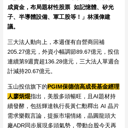
成資金，布局題材性股票 如記憶體、矽光
娛
子、半導體設備、軍工股等！」林漢偉建
樂
議。
娛
樂
三大法人動向上，本週僅有自營商回補
星
205.27億元，外資小幅調節89.67億元，投信
聞
連續第9週賣超136.28億元，三大法人單週合
流
行/
計減持20.67億元。
時
尚
玉山投信旗下的
PGIM保德信高成長基金經理
追
星
人廖炳焜
指出，美股多頭暢旺，且AI題材持
續發酵，包括輝達執行長黃仁勳釋出 AI 晶片
需求樂觀言論，提振市場情緒，晶圓龍頭大
生
活
廠ADR同步展現多頭氣勢，帶動台股今天再