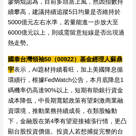
廖炳焜認為，目前多頭居上風，然因指數持
寵
物
續攀高，建議持續追蹤5日均量是否維持於
Pet
5000億元左右水準，若量能進一步放大至
6000億元以上，則或需留意短線是否出現過
影
熱走勢。
音
專
國泰台灣領袖50（00922）基金經理人蘇鼎
區
宇
表示，AI題材持續看旺，加上美國降息循
環續行，根據FedWatch公告，本月底降息1
合
作
碼機率仍高達90%以上，短期有助銀行資金
媒
成本降低，中長期寬鬆政策有望刺激商業融
體
資環境，推動業務持續成長，在類股輪動
下，金融股在第4季有望迎接補漲行情，更凸
投
顯台股投資價值。投資人若想捕捉完整的台
稿