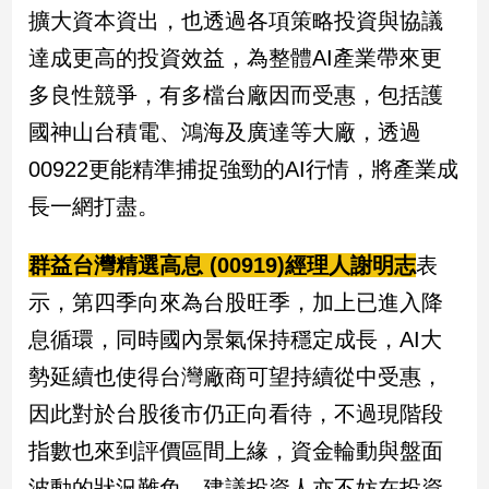
擴大資本資出，也透過各項策略投資與協議
達成更高的投資效益，為整體AI產業帶來更
多良性競爭，有多檔台廠因而受惠，包括護
國神山台積電、鴻海及廣達等大廠，透過
00922更能精準捕捉強勁的AI行情，將產業成
長一網打盡。
群益台灣精選高息 (00919)經理人謝明志
表
示，第四季向來為台股旺季，加上已進入降
息循環，同時國內景氣保持穩定成長，AI大
勢延續也使得台灣廠商可望持續從中受惠，
因此對於台股後市仍正向看待，不過現階段
指數也來到評價區間上緣，資金輪動與盤面
波動的狀況難免，建議投資人亦不妨在投資