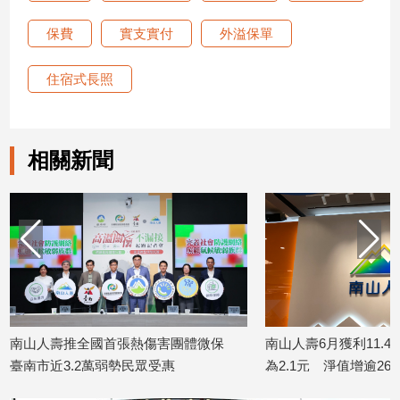
保費
實支實付
外溢保單
住宿式長照
相關新聞
南山人壽推全國首張熱傷害團體微保
南山人壽6月獲利11.4
臺南市近3.2萬弱勢民眾受惠
為2.1元 淨值增逾260
2026/07/20
2026/07/15