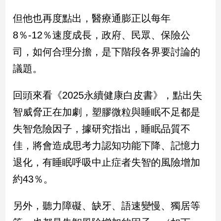
專
但他也再度點出，醫療通膨正以每年
區
8％-12％速度成長，政府、民眾、保險公
【我
的
司，如何合理分擔，是下階段各界要討論的
觀
議題。
點】
回頭來看《2025永續健康白皮書》，點出失
智威脅正在加劇，塑膠微粒與睡眠不足都是
失智危險因子，據研究指出，睡眠品質不
佳，將會造成思考力認知功能下降、記憶力
退化，有睡眠呼吸中止症者失智的風險增加
約43％。
另外，聽力障礙、缺牙、語速變慢、獨居等