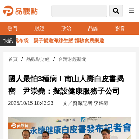
熱門
財經
政治
品論
影音
品
玩布袋 親子暢遊海線生態 體驗食農樂趣
玉山
觀
點
財
首頁
品觀點財經
台灣財經新聞
經
國人最怕3種病！南山人壽白皮書揭
台
灣
密 尹崇堯：擬設健康服務子公司
財
經
2025/10/15 18:43:23
文／資深記者 李錦奇
新
聞
產
經/
股