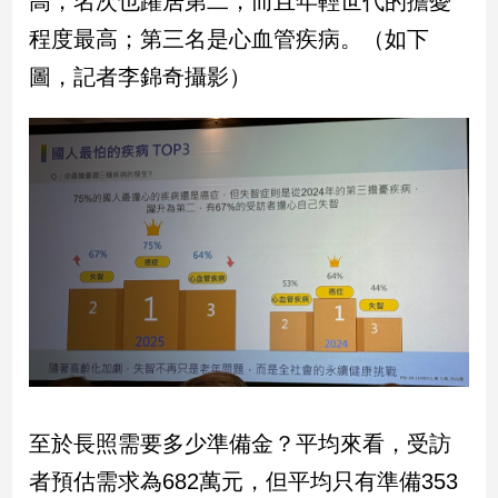
高，名次也躍居第二，而且年輕世代的擔憂
民
程度最高；第三名是心血管疾病。（如下
調
國
圖，記者李錦奇攝影）
會
焦
點
觀
點
兩
岸/
國
際
社
會/
至於長照需要多少準備金？平均來看，受訪
地
方
者預估需求為682萬元，但平均只有準備353