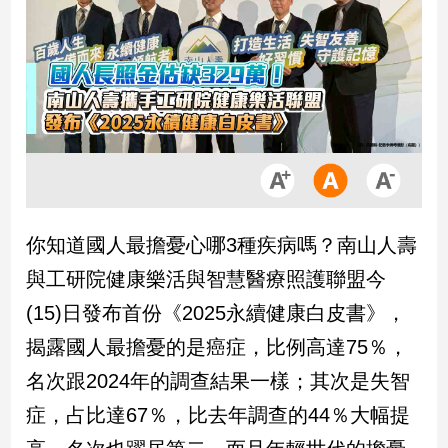
市
房
地
產
品
觀
點
政
你知道國人最擔憂心哪3種疾病嗎？南山人壽
治
與工研院健康樂活與智慧醫療照護聯盟今
政
(15)日發布首份《2025永續健康白皮書》，
治
揭露國人最擔憂的是癌症，比例高達75％，
焦
點
名次跟2024年的調查結果一樣；其次是失智
品
症，占比達67％，比去年調查的44％大幅提
觀
點