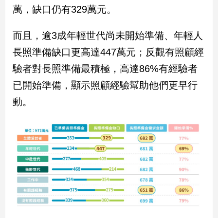
新
萬，缺口仍有329萬元。
冠
病
而且，逾3成年輕世代尚未開始準備、年輕人
毒
專
長照準備缺口更高達447萬元；反觀有照顧經
區
驗者對長照準備最積極，高達86%有經驗者
已開始準備，顯示照顧經驗幫助他們更早行
南
動。
台
灣
觀
點
南
台
灣
觀
點