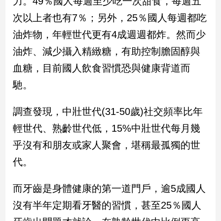
力。49％國人每週至少吃一次甜食，每週五
次以上者也有7％；另外，25％國人每週都吃
油炸物，年輕世代更有4成週週都炸。然而少
油炸、減少攝入精緻糖，有助控制膽固醇與
血糖，目前國人飲食習慣恐與健康背道而
馳。
調查發現，中壯世代(31-50歲)社交頻率比年
輕世代、熟齡世代低，15%中壯世代每月幾
乎沒有和朋友或家人聚會，堪稱最孤獨的世
代。
而牙齒是身體健康的第一道門戶，逾5成國人
沒有半年定期看牙醫的習慣，甚至25％國人