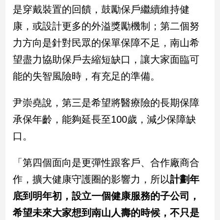
是穿戴裝置的回饋，鼓勵保戶繼續維持健
建
築/
康，或設計更多的外溢獎勵機制；第二個努
室
力方向是針對民眾的保單保障不足，南山希
內
設
望盡力協助保戶去縮短缺口，讓大家面臨可
計
能的失智風險時，有充足的準備。
旅
遊/
美
尹崇堯說，第三是希望將醫療險的長期保障
食
承保年齡，能夠延長至100歲，減少保障缺
星
口。
座/
命
理
「第四個面向是更彈性跟客戶、合作廠商合
消
作，擴大健康守護圈的影響力，所以
計劃年
費
底到明年初，設立一個健康服務的子公司，
健
康/
希望未來大家想到南山人壽的時候，不只是
親