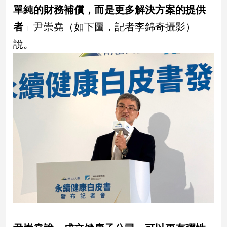
單純的財務補償，而是更多解決方案的提供
子/
感
者
」尹崇堯（如下圖，記者李錦奇攝影）
情
說。
藝
術
／
文
創
／
電
影
推
薦
科
技/
遊
戲
運
動