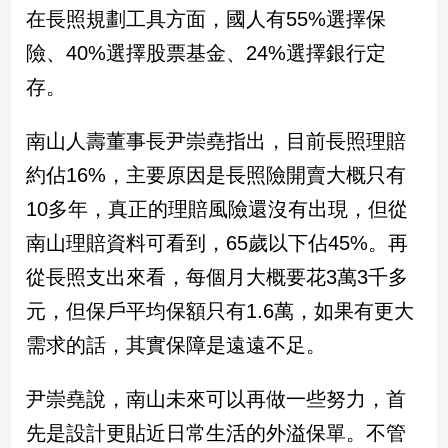
在長照規劃工具方面，國人有55%選擇保
娛
險、40%選擇股票基金、24%選擇銀行定
樂
存。
娛
南山人壽董事長尹崇堯指出，目前長照理賠
樂
星
約佔16%，主要原因是長照險開賣大概只有
聞
10多年，真正的理賠風險還沒有出現，但從
流
行/
南山理賠資料可看到，65歲以下佔45%。再
時
從長照支出來看，每個月大概要花3萬3千多
尚
元，但保戶平均保額只有1.6萬，如果有更大
追
星
需求的話，其實保障是遠遠不足。
尹崇堯說，南山未來可以再做一些努力，首
生
活
先是設計更貼近日常生活的外溢保單。不管