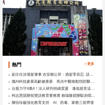
» 更多
熱門
副主任涉酒駕肇事 吉安鄉公所：酒駕零容忍 請辭獲准
攜AI科技參展高齡健康展 馬光中醫推動預防醫學迎接長壽新經濟
台股力守4萬4！法人研判持續震盪 逢低留意這些族群
柯志恩競辦批雙語教育要務實 賴瑞隆競辦駁勿唱衰高雄
陳怡珍籲強化教育支持 AI、防毒、家教三箭齊發