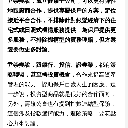
尹崇堯說，成立健康子公司，可以更有彈性
寵
物
地跟廠商合作，提供專屬保戶的方案，定位
Pet
接近平台合作，不排除針對銀髮經濟下的住
宅式或日照式機構服務提供，為保戶提供更
影
多服務，不排除機構型的實務理賠，但方案
音
還要做更多討論。
專
區
尹崇堯說，跟銀行、投信、證券業，都有策
略聯盟，甚至轉投資機會，
合作來提高資產
合
管理的能力，協助保戶百歲人生的因應。進
作
媒
一步說，投資型商品就是很好的合作面向，
體
另外，壽險公會也有提到指數連結型保險，
這個涉及指數選擇能力，避險策略，要花點
投
心力來討論。
稿