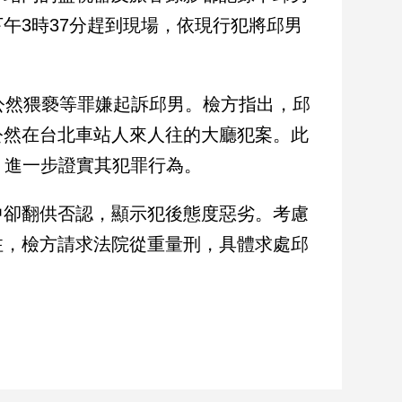
午3時37分趕到現場，依現行犯將邱男
公然猥褻等罪嫌起訴邱男。檢方指出，邱
公然在台北車站人來人往的大廳犯案。此
，進一步證實其犯罪行為。
中卻翻供否認，顯示犯後態度惡劣。考慮
注，檢方請求法院從重量刑，具體求處邱