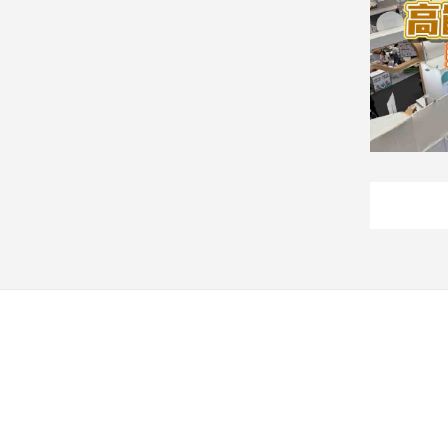
建
築/
室
內
設
計
旅
遊/
美
食
星
座/
命
理
消
費
健
康/
親