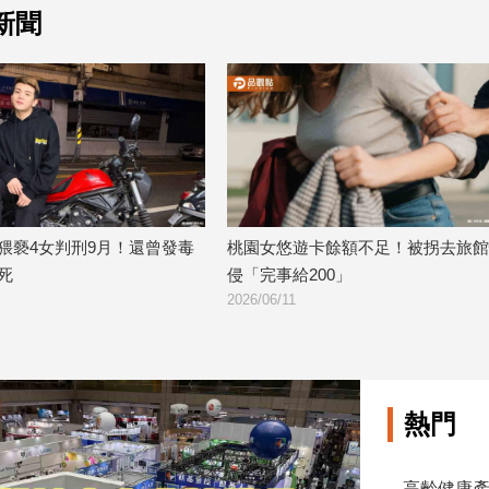
新聞
遊卡餘額不足！被拐去旅館性
神棍誆稱「黑令旗會要命」性侵人妻
200」
次！宮廟主重判25年
2026/06/08
熱門