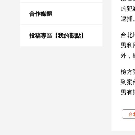
新
的犯
冠
合作媒體
病
逮捕
毒
專
台北
區
投稿專區【我的觀點】
男利
外，
南
台
檢方
灣
觀
到案
點
男有
南
台
台
灣
觀
點