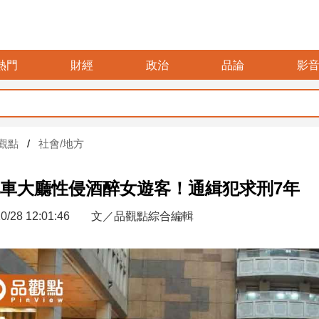
熱門
財經
政治
品論
影
觀點
社會/地方
車大廳性侵酒醉女遊客！通緝犯求刑7年
0/28 12:01:46
文／品觀點綜合編輯