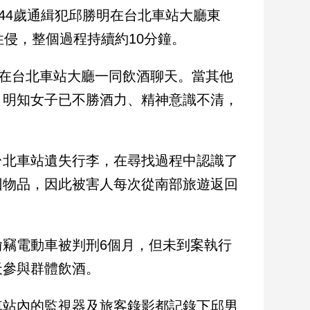
44歲通緝犯邱勝明在台北車站大廳東
性侵，整個過程持續約10分鐘。
友在台北車站大廳一同飲酒聊天。當其他
，明知女子已不勝酒力、精神意識不清，
台北車站遺失行李，在尋找過程中認識了
回物品，因此被害人每次從南部旅遊返回
竊電動車被判刑6個月，但未到案執行
天參與群體飲酒。
車站內的監視器及旅客錄影都記錄下邱男