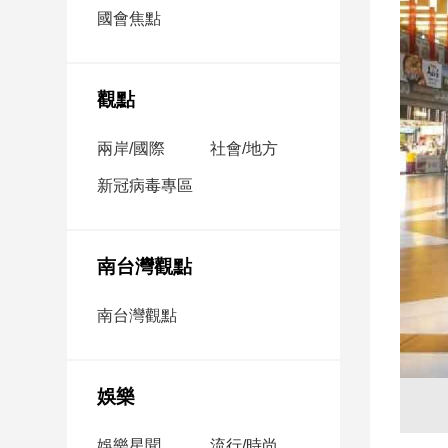
市
國會焦點
房
地
產
觀點
兩岸/國際
社會/地方
品
觀
新冠病毒專區
點
政
治
南台灣觀點
政
南台灣觀點
治
焦
點
娛樂
品
觀
點
娛樂星聞
流行/時尚