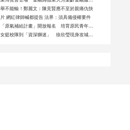
選舉不能輸！鄭麗文：陳見賢應不至於親痛仇快
片 網紅律師喊都提告 法界：須具備侵權要件
高市勞工局「原氣補給計畫」開放報名 培育原民青年就業力與部落創新
從昔日高中女籃校隊到「資深獅迷」 徐欣瑩現身攻城獅開訓為球隊加油