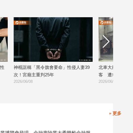
39
北車大廳揮拳狠踹3歲女童！他亂攻擊遊
藝人秦偉性侵少
客 遭求處重刑
請假釋」結果出
2026/06/04
2026/05/18
» 更多
高齡健康產業博覽會登場 金融壽險業大秀樂齡金融服務！