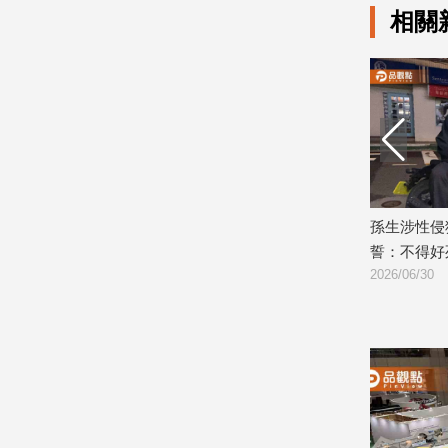
相關
娛
樂
娛
樂
星
聞
流
親生兒子慘
孫生涉性侵猥褻4女判刑9月！還曾發毒
桃園女悠
行/
誓：不得好死
侵「完事給
時
2026/06/30
2026/06/11
尚
追
星
生
活