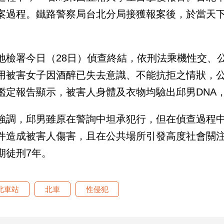
案過程。鐵路警察局台北分局接獲報案後，於當天下
。
地檢署今日（28日）偵查終結，依刑法乘機性交、
用被害女子因酒醉已失去意識、不能抗拒之情狀，
鑑定報告顯示，被害人身體及衣物均驗出邱男DNA
強調，邱男雖原在警詢中坦承犯行，但在偵查過程
件造成被害人傷害，且在公共場所引發高度社會關
期徒刑7年。
北車站
北車
性侵犯