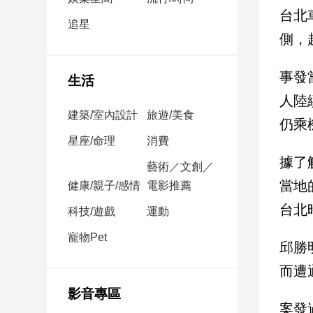
民
台北
調
追星
側，
國
會
焦
事發
生活
點
人陸
建築/室內設計
旅遊/美食
仍乘
觀
星座/命理
消費
點
據了
藝術／文創／
當地
健康/親子/感情
電影推薦
兩
岸/
台北
科技/遊戲
運動
國
際
寵物Pet
邱勝
社
而遭
會/
地
影音專區
方
案發