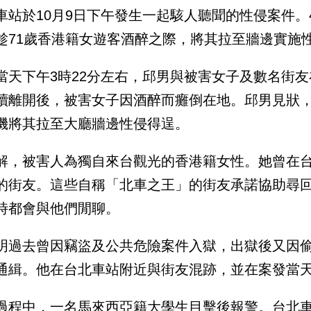
車站於10月9日下午發生一起駭人聽聞的性侵案件。
趁71歲香港籍女遊客酒醉之際，將其拉至牆邊實施
當天下午3時22分左右，邱男與被害女子及數名街
續離開後，被害女子因酒醉而癱倒在地。邱男見狀
機將其拉至大廳牆邊性侵得逞。
解，被害人為獨自來台觀光的香港籍女性。她曾在
的街友。這些自稱「北車之王」的街友承諾協助尋
時都會與他們閒聊。
明過去曾因竊盜及公共危險案件入獄，出獄後又因偷
通緝。他在台北車站附近與街友混跡，並在案發當
過程中，一名馬來西亞籍大學生目擊後報警。台北