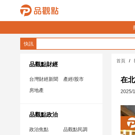
品
觀
點
財
首頁
經
品觀點財經
台
在北
台灣財經新聞
產經/股市
灣
財
房地產
2025/1
經
新
聞
品觀點政治
產
經/
政治焦點
品觀點民調
股