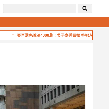
音
要再選先說清4000萬！吳子嘉秀票據 控鄭永金為鄭朝方201