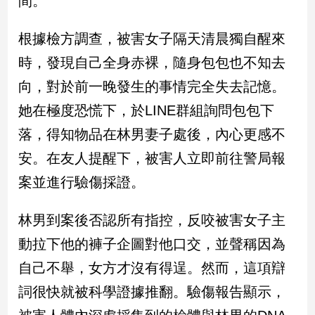
間。
民
調
根據檢方調查，被害女子隔天清晨獨自醒來
國
會
時，發現自己全身赤裸，隨身包包也不知去
焦
向，對於前一晚發生的事情完全失去記憶。
點
她在極度恐慌下，於LINE群組詢問包包下
落，得知物品在林男妻子處後，內心更感不
觀
安。在友人提醒下，被害人立即前往警局報
點
案並進行驗傷採證。
兩
岸/
林男到案後否認所有指控，反咬被害女子主
國
際
動拉下他的褲子企圖對他口交，並聲稱因為
社
自己不舉，女方才沒有得逞。然而，這項辯
會/
地
詞很快就被科學證據推翻。驗傷報告顯示，
方