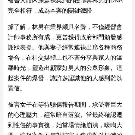
被害人體內深處採集到的檢體與林男的DNA
新
完全相符，成為本案的關鍵鐵證。
冠
病
毒
據了解，林男在業界頗具名聲，不僅經營會
專
區
計師事務所有成，更曾獲得政府部門頒發感
謝狀表揚。他與妻子經常連袂出席各種商務
場合，在社交媒體上也不吝分享與家人的溫
南
台
馨時光，塑造出顧家好男人的公眾形象。這
灣
起案件的爆發，讓許多認識他的人感到難以
觀
置信。
點
南
被害女子在等待驗傷報告期間，承受著巨大
台
的心理壓力，經常暗自落淚。當最終確認遭
灣
觀
到性侵的事實後，她當場情緒崩潰，嚎啕大
點