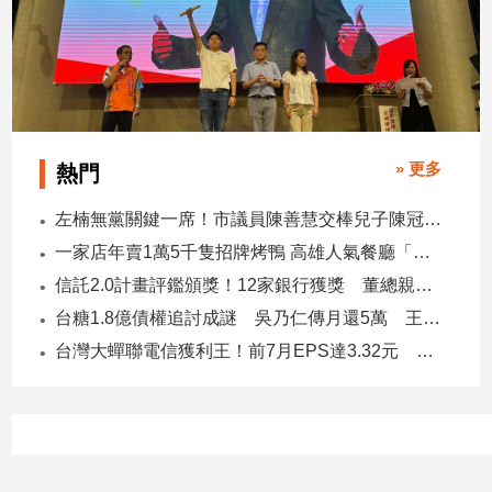
寵
物
Pet
影
音
» 更多
熱門
專
左楠無黨關鍵一席！市議員陳善慧交棒兒子陳冠宇 一人參選 兩代服務
區
一家店年賣1萬5千隻招牌烤鴨 高雄人氣餐廳「鴨點棧」展新店
信託2.0計畫評鑑頒獎！12家銀行獲獎 董總親臨領獎
合
台糖1.8億債權追討成謎 吳乃仁傳月還5萬 王鴻薇轟：要還到379歲
作
台灣大蟬聯電信獲利王！前7月EPS達3.32元 中華電3.11、遠傳2.46元
媒
體
投
稿