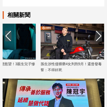
子/
感
相關新聞
情
藝
術
／
文
創
／
電
影
推
慘
孫生涉性侵猥褻4女判刑9月！還曾發毒
驚！北市23歲短裙
薦
誓：不得好死
男模店喝到爛醉
科
2026/06/30
2026/06/16
技/
遊
戲
運
動