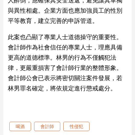
人醉倒，應確保其安全送返，避免讓其單獨
建
與異性相處。企業方面也應加強員工的性別
築/
平等教育，建立完善的申訴管道。
室
內
設
此案也凸顯了專業人士道德操守的重要性。
計
會計師作為社會信任的專業人士，理應具備
旅
遊/
更高的道德標準。林男的行為不僅觸犯法
美
律，更嚴重損害了會計師行業的整體形象。
食
會計師公會已表示將密切關注案件發展，若
星
座/
林男罪名確定，將依規定進行懲戒處分。
命
理
消
費
健
喝酒
會計師
性侵犯
康/
親