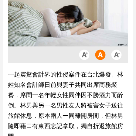
市
房
地
產
品
觀
點
政
一起震驚會計界的性侵案件在台北爆發。林
治
姓知名會計師日前與妻子共同出席商務聚
政
餐，席間一名年輕女性同伴因不勝酒力而醉
治
倒。林男與另一名男性友人將被害女子送往
焦
點
旅館休息，原本兩人一同離開房間，但林男
品
隨即藉口有東西忘記拿取，獨自折返旅館房
觀
點