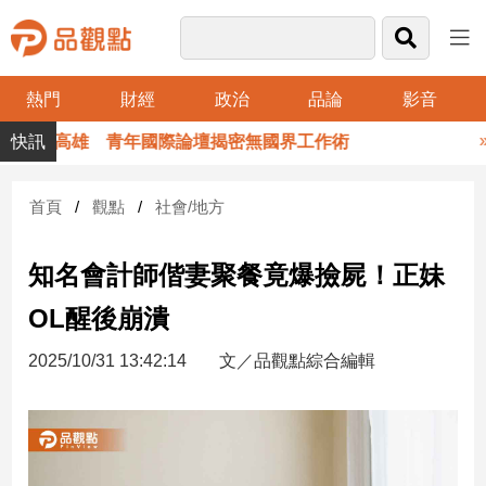
熱門
財經
政治
品論
影音
品
er齊聚高雄 青年國際論壇揭密無國界工作術
觀
點
財
首頁
觀點
社會/地方
經
知名會計師偕妻聚餐竟爆撿屍！正妹
台
灣
OL醒後崩潰
財
經
2025/10/31 13:42:14
文／品觀點綜合編輯
新
聞
產
經/
股