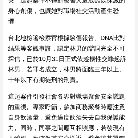
哭。這起案件不僅對被害人造成難以抹滅的
身心創傷，也讓她對職場社交活動產生恐
娛
懼。
樂
台北地檢署檢察官根據驗傷報告、DNA比對
娛
樂
結果等客觀事證，認定林男的辯詞完全不可
星
聞
採信，已於10月31日正式依趁機性交罪起訴
流
林男。若罪名成立，林男將面臨三年以上、
行/
十年以下有期徒刑的刑責。
時
尚
追
這起案件引發社會各界對職場聚會安全議題
星
的重視。專家呼籲，參加商務聚餐時應注意
自身飲酒量，避免過度飲酒失去自我保護能
生
力。同時，同事之間應互相照應，若發現有
活