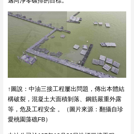
邁向淨零碳排的目標。
新
冠
病
毒
專
區
南
台
灣
觀
點
↑圖說：中油三接工程屢出問題，傳出本體結
構破裂，混凝土大面積剝落、鋼筋嚴重外露
南
台
等，危及工程安全 。（圖片來源：翻攝自珍
灣
愛桃園藻礁FB）
觀
點