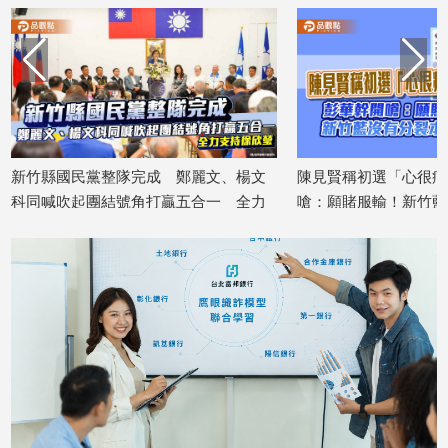
新竹縣國民黨整隊完成 鄭麗文、楊文
陳見賢稱初選「心很痛
科同喊吹起團結號角打贏五合一 全力
嗆：願賭服輸！新竹藍
2026/08/05
支持徐欣瑩
2026/08/05