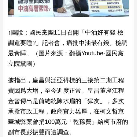
子/
感
情
藝
↑圖說：國民黨團11日召開「中油好有錢 檢
術
／
調還要睡?」記者會，痛批中油最有錢、檢調
文
最會睡。（圖片來源：翻攝Youtube-國民黨
創
／
立院黨團）
電
影
推
據指出，皇昌與泛亞得標的三接第二期工程
薦
費因爲大增，至今進度正常。皇昌董座江程
科
金曾傳出是前總統陳水扁的「獄友」，多次
技/
遊
承攬市政工程，政商實力雄厚，在柯文哲京
戲
華城弊案曾捐100萬元「乾孫費」給柯市府的
運
動
副市長彭振聲而遭調查。