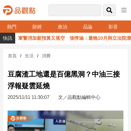
熱門
財經
政治
品論
影音
品
軍警消加薪預算又落空 張惇涵：最晚10月與立法院溝通
觀
點
財
首頁
生活
消費
經
豆腐渣工地還是百億黑洞？中油三接
台
灣
浮報疑雲延燒
財
經
2025/11/11 11:30:07
文／品觀點編輯中心
新
聞
產
經/
股