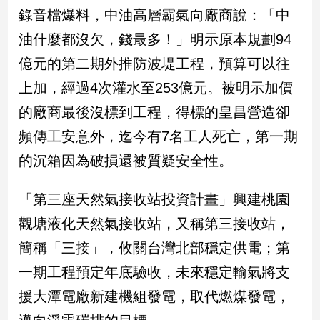
民
錄音檔爆料，中油高層霸氣向廠商說：「中
調
油什麼都沒欠，錢最多！」明示原本規劃94
國
會
億元的第二期外推防波堤工程，預算可以往
焦
上加，經過4次灌水至253億元。被明示加價
點
的廠商最後沒標到工程，得標的皇昌營造卻
頻傳工安意外，迄今有7名工人死亡，第一期
觀
的沉箱因為破損還被質疑安全性。
點
兩
「第三座天然氣接收站投資計畫」興建桃園
岸/
觀塘液化天然氣接收站，又稱第三接收站，
國
際
簡稱「三接」，攸關台灣北部穩定供電；第
社
一期工程預定年底驗收，未來穩定輸氣將支
會/
地
援大潭電廠新建機組發電，取代燃煤發電，
方