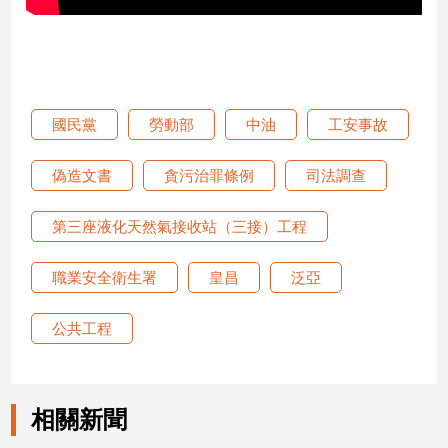
專
區
【我
的
觀
國民黨
勞動部
中油
工安事故
點】
偽造文書
貪污治罪條例
司法調查
第三座液化天然氣接收站（三接）工程
職業安全衛生署
皇昌
泛亞
公共工程
相關新聞