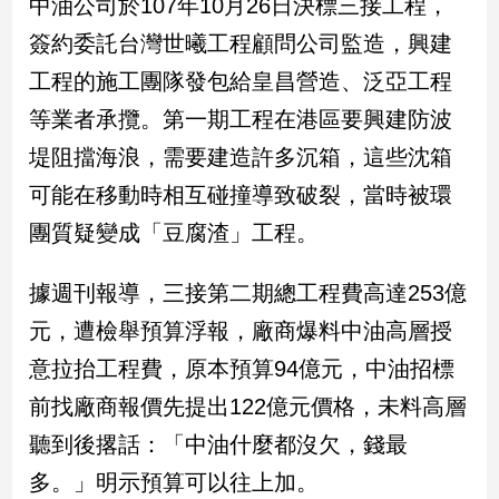
中油公司於107年10月26日決標三接工程，
簽約委託台灣世曦工程顧問公司監造，興建
娛
工程的施工團隊發包給皇昌營造、泛亞工程
樂
等業者承攬。第一期工程在港區要興建防波
娛
堤阻擋海浪，需要建造許多沉箱，這些沈箱
樂
星
可能在移動時相互碰撞導致破裂，當時被環
聞
團質疑變成「豆腐渣」工程。
流
行/
時
據週刊報導，三接第二期總工程費高達253億
尚
元，遭檢舉預算浮報，廠商爆料中油高層授
追
意拉抬工程費，原本預算94億元，中油招標
星
前找廠商報價先提出122億元價格，未料高層
聽到後撂話：「中油什麼都沒欠，錢最
生
活
多。」明示預算可以往上加。