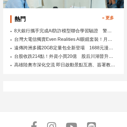
» 更多
熱門
8大銀行攜手完成AI防詐模型聯合學習驗證 警示帳戶準確度提升2倍
台灣大電信獨賣Even Realities AI眼鏡套裝！月付1399元 專案價3990
遠傳跨洲多國20GB定量包全新登場 1688元漫遊逾百國家！
台股收跌214點！外資小買20億 股后川湖晉升萬金股
高雄陸奧市深化交流 即日啟動景點互惠、簽署教育合作MOU