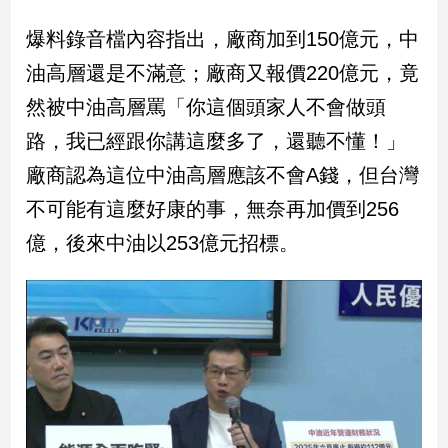
建
爆料錄音檔內容指出，廠商加到150億元，中
築/
室
油高層還是不滿意；廠商又報價220億元，竟
內
然被中油高層罵「你這個頭家人不會做頭
設
計
路，我已經跟你講這麼多了，還聽不懂！」
旅
廠商認為這位中油高層應該不會A錢，但台灣
遊/
美
不可能有這麼好康的事，無奈再加價到256
食
億，後來中油以253億元招標。
星
座/
命
理
消
費
健
康/
親