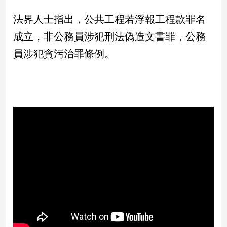
寵
物
法界人士指出，公共工程若浮報工程款罪名
Pet
成立，非公務員涉犯刑法偽造文書罪，公務
員涉犯貪污治罪條例。
影
音
專
區
合
作
媒
體
投
稿