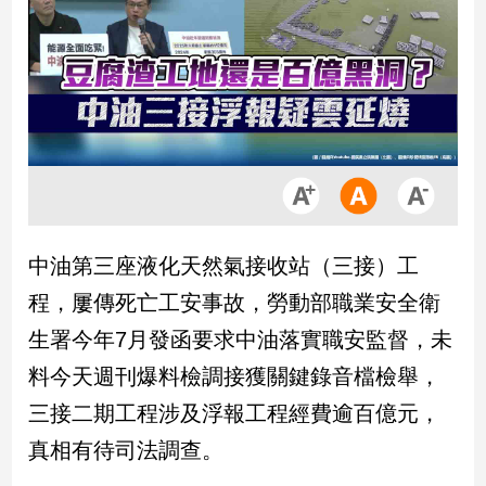
市
房
地
產
品
觀
點
政
中油第三座液化天然氣接收站（三接）工
治
程，屢傳死亡工安事故，勞動部職業安全衛
政
生署今年7月發函要求中油落實職安監督，未
治
料今天週刊爆料檢調接獲關鍵錄音檔檢舉，
焦
點
三接二期工程涉及浮報工程經費逾百億元，
品
真相有待司法調查。
觀
點