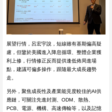
建
築/
室
內
設
計
旅
展望行情，呂宏宇說，短線雖有基期偏高疑
遊/
美
慮，但鑒於美國進入降息循環、整體企業獲
食
利上修，行情修正反而提供逢低佈局進場
星
點，建議可偏多操作，跟隨最大成長趨勢
座/
命
走。
理
消
另外，聚焦成長性及產業能見度較佳的AI供
費
應鏈，可關注先進封測、ODM、散熱、
健
康/
PCB、電源、機構、高速傳輸等，以及記憶
親