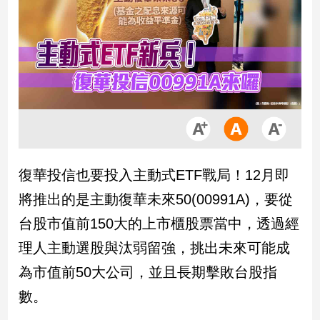
市
房
地
產
品
觀
點
政
復華投信也要投入主動式ETF戰局！12月即
治
將推出的是主動復華未來50(00991A)，要從
政
台股市值前150大的上市櫃股票當中，透過經
治
理人主動選股與汰弱留強，挑出未來可能成
焦
點
為市值前50大公司，並且長期擊敗台股指
品
數。
觀
點