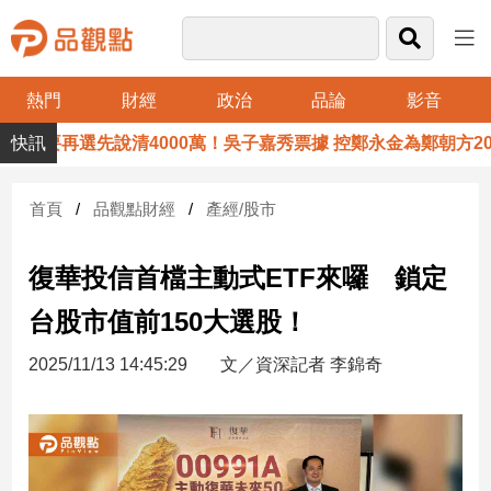
熱門
財經
政治
品論
影音
品
要再選先說清4000萬！吳子嘉秀票據 控鄭永金為鄭朝方201
觀
點
財
首頁
品觀點財經
產經/股市
經
復華投信首檔主動式ETF來囉 鎖定
台
灣
台股市值前150大選股！
財
經
2025/11/13 14:45:29
文／資深記者 李錦奇
新
聞
產
經/
股