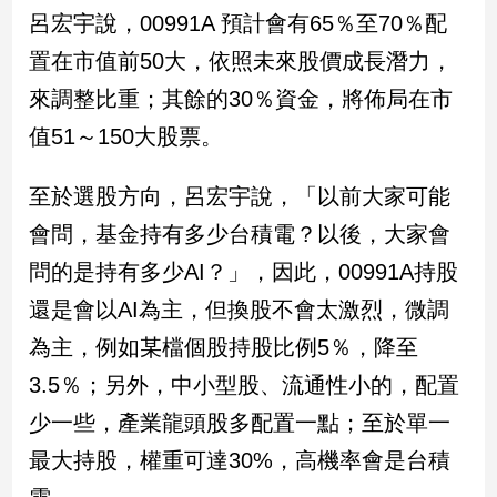
新
呂宏宇說，00991A 預計會有65％至70％配
冠
置在市值前50大，依照未來股價成長潛力，
病
毒
來調整比重；其餘的30％資金，將佈局在市
專
區
值51～150大股票。
至於選股方向，呂宏宇說，「以前大家可能
南
會問，基金持有多少台積電？以後，大家會
台
問的是持有多少AI？」，因此，00991A持股
灣
觀
還是會以AI為主，但換股不會太激烈，微調
點
為主，例如某檔個股持股比例5％，降至
南
3.5％；另外，中小型股、流通性小的，配置
台
少一些，產業龍頭股多配置一點；至於單一
灣
觀
最大持股，權重可達30%，高機率會是台積
點