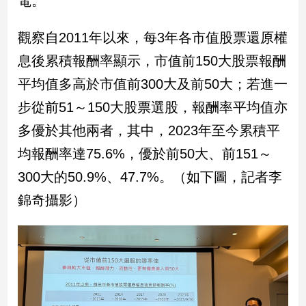
電。
娛
觀察自2011年以來，每3年各市值股票還原權
樂
息後累積報酬率顯示，市值前150大股票報酬
平均值多高於市值前300大及前50大；若進一
娛
樂
步從前51～150大股票選股，報酬率平均值亦
星
聞
多優於其他兩者，其中，2023年至今累積平
流
均報酬率達75.6%，優於前50大、前151～
行/
300大的50.9%、47.7%。（如下圖，記者李
時
尚
錦奇攝影）
追
星
生
活