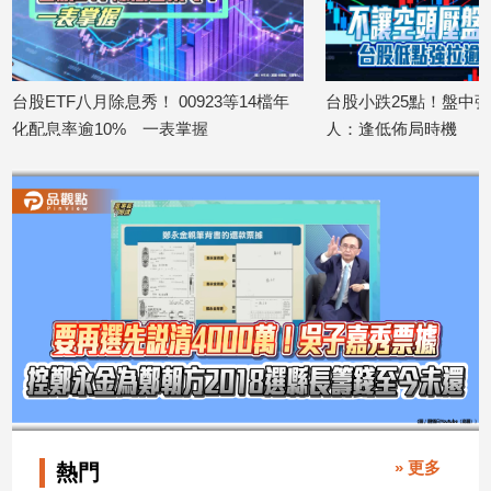
寵
物
Pet
台股ETF八月除息秀！ 00923等14檔年
台股小跌25點！盤中
化配息率逾10% 一表掌握
人：逢低佈局時機
影
2026/08/05
2026/08/04
音
專
區
合
作
媒
體
投
» 更多
熱門
稿