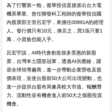
民
為了打響第一炮，復華投信直接派出台大電
調
機系畢業、曾任聯發科工程師的復華投信國
國
會
內股票部主管呂宏宇，來擔任00991A的經理
焦
人。發行價只有10元，換言之，買1張只要1
點
萬，小資族也能入手。
觀
呂宏宇說，AI時代會創造很多受惠的新股
點
票，台灣本土隱形冠軍，透過AI供應鏈，躍
兩
居全球領導廠商，進一步帶動企業營收及股
岸/
價表現，並使台股前50大公司出現變動，也
國
際
進一步提供台股布局兼具較大市值、報酬潛
社
力、流動性並有機會進入前50大之個股投資
會/
地
機會。
方