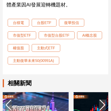
體產業因AI發展迎轉機題材。
子/
感
情
藝
台積電
台股ETF
復華投信
術
／
市值型ETF
市值型台股ETF
AI概念股
文
創
權值股
主動式ETF
／
電
影
主動復華未來50(00991A)
推
薦
科
相關新聞
技/
遊
戲
運
動