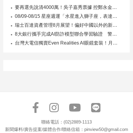
專
要再選先說清4000萬！吳子嘉秀票據 控鄭永金為鄭朝方2018選縣長籌錢至今未還
區
08/09-08/15 星座週運「水星進入獅子座，表達力、自信與創意提升」
【我
瑞士百達資產管理8月展望！偏好中國以外的新興市場 看好這些產業
的
8大銀行攜手完成AI防詐模型聯合學習驗證 警示帳戶準確度提升2倍
觀
台灣大電信獨賣Even Realities AI眼鏡套裝！月付1399元 專案價3990
點】
聯絡電話：(02)2889-1113
新聞爆料/廣告提案/媒體合作/聯絡信箱：pinview50@gmail.com