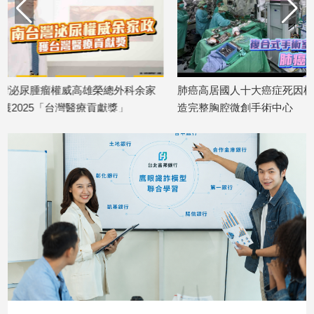
專
區
【我
的
觀
肺癌高居國人十大癌症死因榜首 高醫打
高雄大同醫院導入達文
點】
造完整胸腔微創手術中心
供醫學中心品質智慧
2025/10/30
2025/09/22