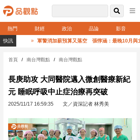
熱門
財經
政治
品論
影音
品
軍警消加薪預算又落空 張惇涵：最晚10月與立法院
觀
點
財
首頁
南台灣觀點
南台灣觀點
經
長庚助攻 大同醫院邁入微創醫療新紀
台
灣
元 睡眠呼吸中止症治療再突破
財
經
2025/11/17 16:59:35
文／資深記者 林秀美
新
聞
產
經/
股