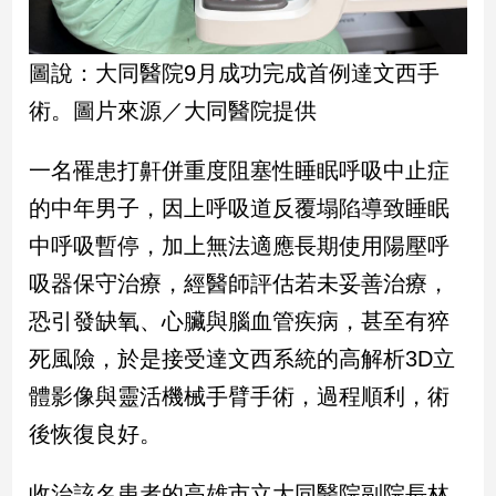
新
冠
病
圖說：大同醫院9月成功完成首例達文西手
毒
專
術。圖片來源／大同醫院提供
區
一名罹患打鼾併重度阻塞性睡眠呼吸中止症
的中年男子，因上呼吸道反覆塌陷導致睡眠
南
台
中呼吸暫停，加上無法適應長期使用陽壓呼
灣
吸器保守治療，經醫師評估若未妥善治療，
觀
恐引發缺氧、心臟與腦血管疾病，甚至有猝
點
死風險，於是接受達文西系統的高解析3D立
南
體影像與靈活機械手臂手術，過程順利，術
台
灣
後恢復良好。
觀
點
收治該名患者的高雄市立大同醫院副院長林