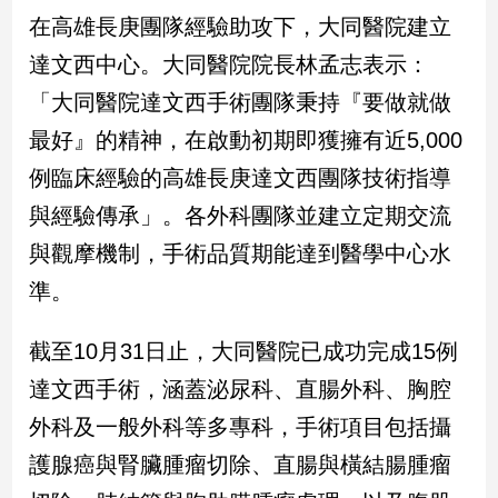
子/
在高雄長庚團隊經驗助攻下，大同醫院建立
感
達文西中心。大同醫院院長林孟志表示：
情
「大同醫院達文西手術團隊秉持『要做就做
藝
術
最好』的精神，在啟動初期即獲擁有近5,000
／
文
例臨床經驗的高雄長庚達文西團隊技術指導
創
與經驗傳承」。各外科團隊並建立定期交流
／
電
與觀摩機制，手術品質期能達到醫學中心水
影
推
準。
薦
科
截至10月31日止，大同醫院已成功完成15例
技/
達文西手術，涵蓋泌尿科、直腸外科、胸腔
遊
戲
外科及一般外科等多專科，手術項目包括攝
運
護腺癌與腎臟腫瘤切除、直腸與橫結腸腫瘤
動