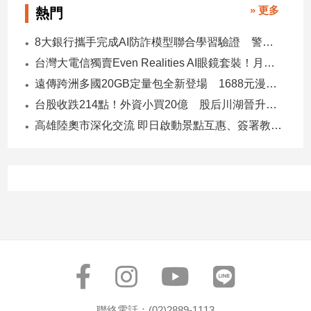
» 更多
熱門
8大銀行攜手完成AI防詐模型聯合學習驗證 警示帳戶準確度提升2倍
台灣大電信獨賣Even Realities AI眼鏡套裝！月付1399元 專案價3990
遠傳跨洲多國20GB定量包全新登場 1688元漫遊逾百國家！
台股收跌214點！外資小買20億 股后川湖晉升萬金股
高雄陸奧市深化交流 即日啟動景點互惠、簽署教育合作MOU
聯絡電話：(02)2889-1113