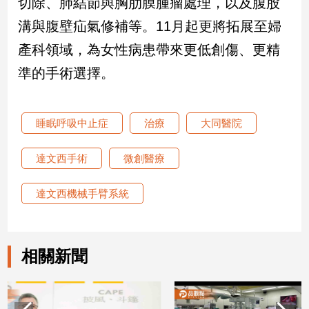
切除、肺結節與胸肋膜腫瘤處理，以及腹股
寵
物
溝與腹壁疝氣修補等。11月起更將拓展至婦
Pet
產科領域，為女性病患帶來更低創傷、更精
準的手術選擇。
影
音
專
睡眠呼吸中止症
治療
大同醫院
區
達文西手術
微創醫療
合
達文西機械手臂系統
作
媒
體
相關新聞
投
稿