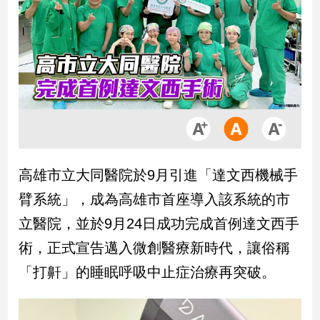
市
房
地
產
品
觀
點
政
高雄市立大同醫院於9月引進「達文西機械手
治
臂系統」，成為高雄市首座導入該系統的市
政
立醫院，並於9月24日成功完成首例達文西手
治
術，正式宣告邁入微創醫療新時代，讓俗稱
焦
點
「打鼾」的睡眠呼吸中止症治療再突破。
品
觀
點