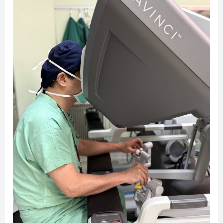
民
調
國
會
焦
點
觀
點
兩
岸/
國
際
社
會/
地
方