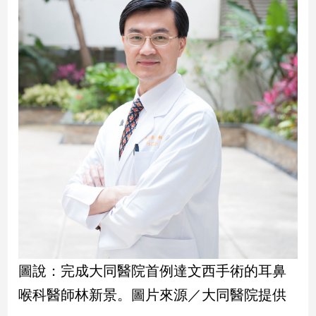
建
築/
室
內
設
計
旅
遊/
美
食
星
座/
命
理
消
費
圖說：完成大同醫院首例達文西手術的耳鼻
健
喉科醫師林新景。圖片來源／大同醫院提供
康/
親