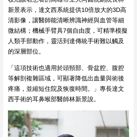
新景表示，達文西系統提供10倍放大的3D高
娛
清影像，讓醫師能清晰辨識神經與血管等細
樂
微結構；機械手臂具7個自由度，可精準模擬
娛
人類手部動作，靈活到達傳統手術難以觸及
樂
星
的深層部位。
聞
流
「這項技術也適用於頭頸部、骨盆腔、腹腔
行/
等解剖複雜區域，可顯著降低出血量與術後
時
尚
疼痛，並縮短住院及恢復時間。」專長達文
追
西手術的耳鼻喉部醫師林新景說。
星
生
活