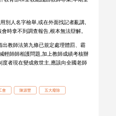
用別人名字檢舉,或在外面找記者亂講,
核會時拿不到調查報告,根本無法辯解。
指出教師法第九條已規定處理體罰、霸
減輕師師相護問題,加上教師成績考核辦
制度者現在變成救世主,應該向全國老師
工會
陳源豐
五大廢除