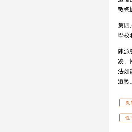
教總
娛
樂
第四
學校
娛
樂
星
陳源
聞
凌、
流
行/
法如
時
道歉
尚
追
星
教
性
生
活