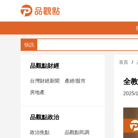
品
觀
點
財
首頁
經
品觀點財經
台
全教
台灣財經新聞
產經/股市
灣
財
房地產
2025/1
經
新
聞
品觀點政治
產
經/
政治焦點
品觀點民調
股