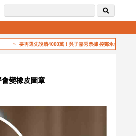
音
要再選先說清4000萬！吳子嘉秀票據 控鄭永金為鄭朝方201
評會變橡皮圖章