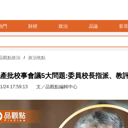
熱門
財經
政治
品論
影
品觀點政治
政治焦點
產批校事會議5大問題:委員校長指派、教
1/24 17:59:13
文／品觀點編輯中心