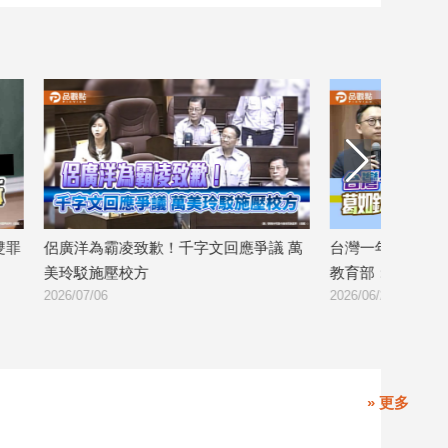
 萬
台灣一年124名教師自傷自殺！葛如鈞轟
艾莉絲女兒學校
教育部：還要給你掌聲嗎？
火商」校方態度
2026/06/25
2026/06/24
» 更多