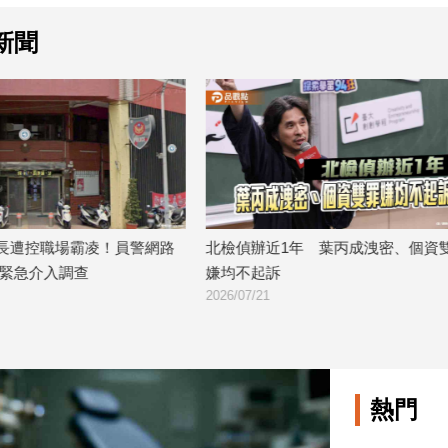
新聞
近1年 葉丙成洩密、個資雙罪
侶廣洋為霸凌致歉！千字文回應爭議
訴
美玲駁施壓校方
2026/07/06
熱門