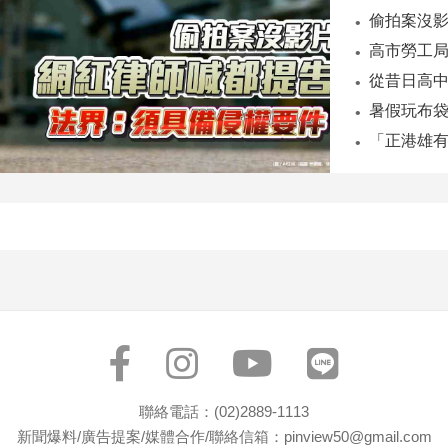
偷拍案沒影
暑假玩布袋
「正港雄有
聯絡電話：(02)2889-1113
新聞爆料/廣告提案/媒體合作/聯絡信箱：pinview50@gmail.com