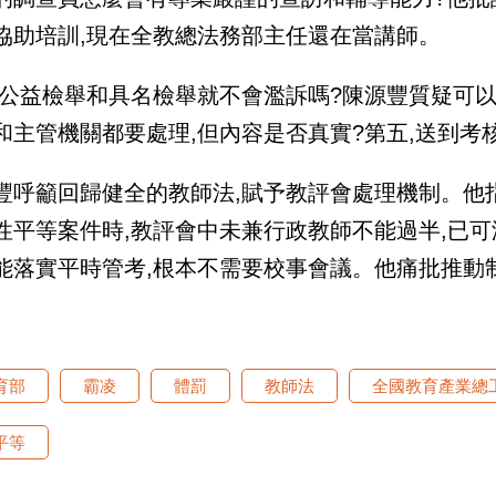
協助培訓,現在全教總法務部主任還在當講師。
,公益檢舉和具名檢舉就不會濫訴嗎?陳源豐質疑可以
和主管機關都要處理,但內容是否真實?第五,送到考
豐呼籲回歸健全的教師法,賦予教評會處理機制。他
性平等案件時,教評會中未兼行政教師不能過半,已可
能落實平時管考,根本不需要校事會議。他痛批推動
。
育部
霸凌
體罰
教師法
全國教育產業總
平等