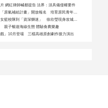
片 網紅律師喊都提告 法界：須具備侵權要件
高市勞工局「原氣補給計畫」開放報名 培育原民青年就業力與部落創新
從昔日高中女籃校隊到「資深獅迷」 徐欣瑩現身攻城獅開訓為球隊加油
 親子暢遊海線生態 體驗食農樂趣
戲」10月登場 三檔高雄原創劇作接力演出