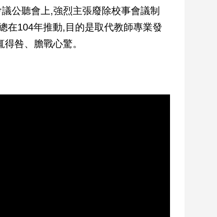
議公聽會上,強烈主張廢除校事會議制
總在104年推動,目的是取代教師專業發
輒得咎、膽戰心驚。