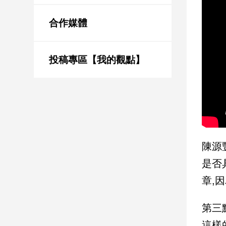
新
冠
合作媒體
病
毒
專
區
投稿專區【我的觀點】
南
台
灣
觀
陳源
點
是否
南
章,
台
灣
觀
第三
點
這樣