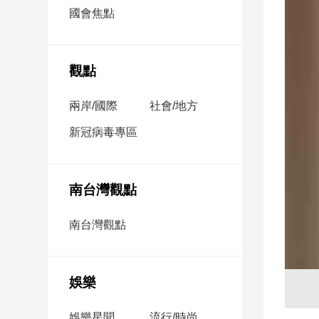
市
國會焦點
房
地
產
觀點
兩岸/國際
社會/地方
品
觀
新冠病毒專區
點
政
治
南台灣觀點
政
南台灣觀點
治
焦
點
娛樂
品
觀
點
娛樂星聞
流行/時尚