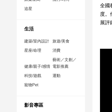
民
全國
調
追星
度。
國
會
展評
焦
生活
點
建築/室內設計
旅遊/美食
觀
星座/命理
消費
點
藝術／文創／
健康/親子/感情
電影推薦
兩
岸/
科技/遊戲
運動
國
際
寵物Pet
社
會/
地
影音專區
方