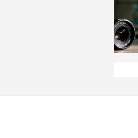
子/
感
情
藝
術
／
文
創
／
電
影
推
薦
科
技/
遊
戲
運
動