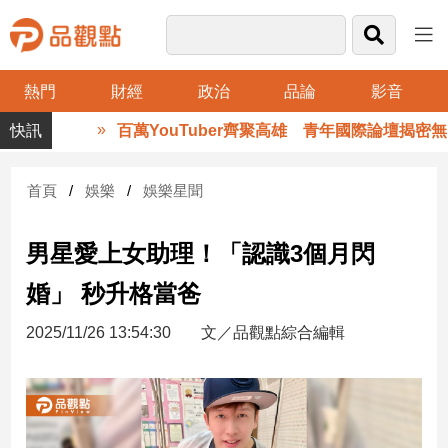
熱門
財經
政治
品論
影音
品
百萬YouTuber齊聚高雄 青年國際論壇揭密無國
觀
點
財
首頁
娛樂
娛樂星聞
經
男星愛上女助理！「認識3個月閃
台
灣
婚」 秒升格當爸
財
經
2025/11/26 13:54:30
文／品觀點綜合編輯
新
聞
產
經/
股