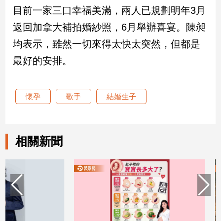
目前一家三口幸福美滿，兩人已規劃明年3月
娛
返回加拿大補拍婚紗照，6月舉辦喜宴。陳昶
樂
均表示，雖然一切來得太快太突然，但都是
最好的安排。
娛
樂
星
聞
懷孕
歌手
結婚生子
流
行/
時
尚
相關新聞
追
星
生
活