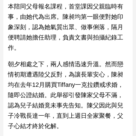
民
本陪同父母報名課程，首堂課因父親臨時有
調
事，由她代為出席。陳昶均第一眼便對她印
國
會
象深刻，認為她氣質出眾、做事俐落，隔月
焦
便聘請她擔任助理，負責文書與拍攝紀錄工
點
作。
觀
朝夕相處之下，兩人感情迅速升溫。然而戀
點
情初期遭遇陸父反對，為讓長輩安心，陳昶
兩
均在去年12月購買Tiffany一克拉鑽戒求婚，
岸/
隨即公證結婚。此舉卻引發陳家父母不滿，
國
際
認為兒子結婚竟未事先告知。陳父因此與兒
社
子冷戰長達一年，直到上週日全家聚餐，父
會/
地
子心結才終於化解。
方