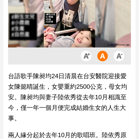
市
房
地
產
品
觀
點
政
台語歌手陳昶均24日清晨在台安醫院迎接愛
治
女陳懿晴誕生，女嬰重約2500公克，母女均
政
安。陳昶均與妻子陸依秀從去年10月相識至
治
今，僅一年一個月便完成結婚生女的人生大
焦
點
事。
品
觀
兩人緣分起於去年10月的歌唱班。陸依秀原
點