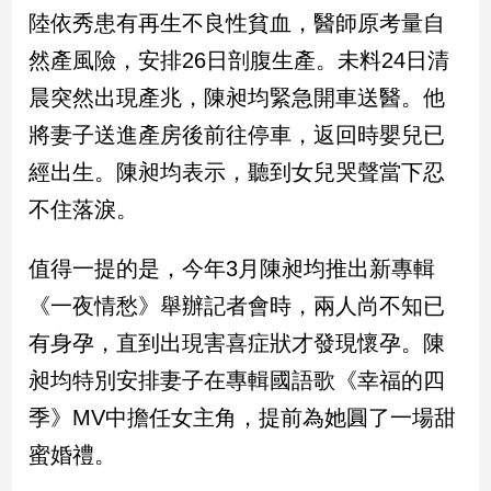
新
陸依秀患有再生不良性貧血，醫師原考量自
冠
然產風險，安排26日剖腹生產。未料24日清
病
毒
晨突然出現產兆，陳昶均緊急開車送醫。他
專
區
將妻子送進產房後前往停車，返回時嬰兒已
經出生。陳昶均表示，聽到女兒哭聲當下忍
不住落淚。
南
台
值得一提的是，今年3月陳昶均推出新專輯
灣
觀
《一夜情愁》舉辦記者會時，兩人尚不知已
點
有身孕，直到出現害喜症狀才發現懷孕。陳
南
昶均特別安排妻子在專輯國語歌《幸福的四
台
季》MV中擔任女主角，提前為她圓了一場甜
灣
觀
蜜婚禮。
點