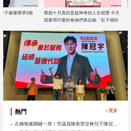
建
懷胎十月真的是超神奇的人生經歷 今天
台南孕婦慘遭輾命危
築/
我要用可愛的食物們來比喻「肚子裡的
女停車觀望後逃逸
室
內
2026/06/24
寶寶到底長多大了？」
設
2026/07/14
計
旅
遊/
美
食
星
座/
命
理
消
費
» 更多
熱門
健
左楠無黨關鍵一席！市議員陳善慧交棒兒子陳冠宇 一人參選 兩代服務
康/
親