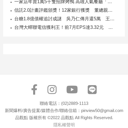
一家店年賣1萬5千隻招牌烤鴨 高雄人氣餐廳「鴨點棧」展新店
子/
信託2.0計畫評鑑頒獎！12家銀行獲獎 董總親臨領獎
感
情
台糖1.8億債權追討成謎 吳乃仁傳月還5萬 王鴻薇轟：要還到379歲
藝
台灣大蟬聯電信獲利王！前7月EPS達3.32元 中華電3.11、遠傳2.46元
術
／
文
創
／
電
影
推
薦
科
技/
遊
聯絡電話：(02)2889-1113
戲
新聞爆料/廣告提案/媒體合作/聯絡信箱：pinview50@gmail.com
運
品觀點 版權所有 ©2022 品觀點 All Rights Reserved.
動
隱私權聲明