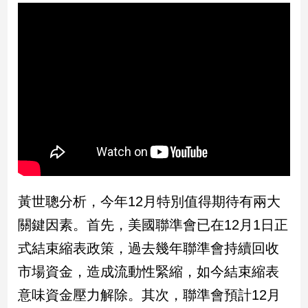
民
調
國
會
焦
點
觀
點
兩
黃世聰分析，今年12月特別值得期待有兩大
岸/
國
關鍵因素。首先，美國聯準會已在12月1日正
際
式結束縮表政策，過去幾年聯準會持續回收
社
會/
市場資金，造成流動性緊縮，如今結束縮表
地
意味資金壓力解除。其次，聯準會預計12月
方