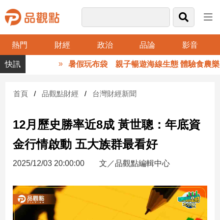
熱門
財經
政治
品論
影音
品
暑假玩布袋 親子暢遊海線生態 體驗食農樂趣
觀
點
財
首頁
品觀點財經
台灣財經新聞
經
12月歷史勝率近8成 黃世聰：年底資
台
灣
金行情啟動 五大族群最看好
財
經
2025/12/03 20:00:00
文／品觀點編輯中心
新
聞
產
經/
股