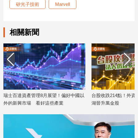
矽光子技術
Marvell
建
築/
室
內
相關新聞
設
計
旅
遊/
美
食
星
座/
命
達資產管理8月展望！偏好中國以
台股收跌214點！外資小買20億
理
興市場 看好這些產業
湖晉升萬金股
消
07
2026/08/06
費
健
康/
親