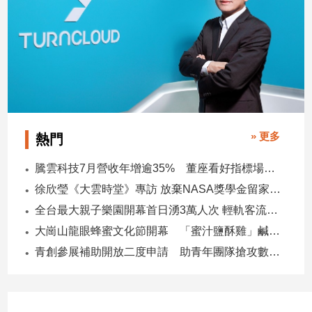
子/
感
情
藝
術
／
文
創
／
» 更多
熱門
電
影
騰雲科技7月營收年增逾35% 董座看好指標場域複製動能
推
徐欣瑩《大雲時堂》專訪 放棄NASA獎學金留家鄉 主張雙AI治縣讓城市更科技更有愛
薦
全台最大親子樂園開幕首日湧3萬人次 輕軌客流增20倍
科
技/
大崗山龍眼蜂蜜文化節開幕 「蜜汁鹽酥雞」鹹甜跨界搶話題
遊
青創參展補助開放二度申請 助青年團隊搶攻數位轉型商機
戲
運
動