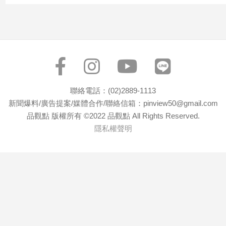
寵
物
Pet
影
音
專
聯絡電話：(02)2889-1113
區
新聞爆料/廣告提案/媒體合作/聯絡信箱：pinview50@gmail.com
品觀點 版權所有 ©2022 品觀點 All Rights Reserved.
隱私權聲明
合
作
媒
體
投
稿