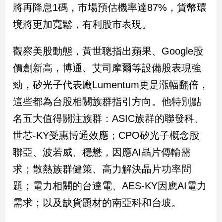
新
將再降息1碼，市場預估機率達87%，貨幣環
冠
境將更加寬鬆，有利股市表現。
病
毒
專
觀察美股動態，黃世聰指出蘋果、Google股
區
價創新高，博通、艾司摩爾等設備股表現強
勁，矽光子代表廠Lumentum更是漲幅翻倍，
南
這些都為台股相關族群指引方向。他特別點
台
名五大值得關注族群：ASIC族群的聯發科、
灣
觀
世芯-KY受惠博通效應；CPO矽光子概念股
點
聯亞、波若威、穩懋，因應AI晶片傳輸需
求；散熱族群健策、高力解決晶片功率問
南
台
題；電力相關的台達電、AES-KY因應AI電力
灣
觀
需求；以及缺貨題材的南亞科和台玻。
點