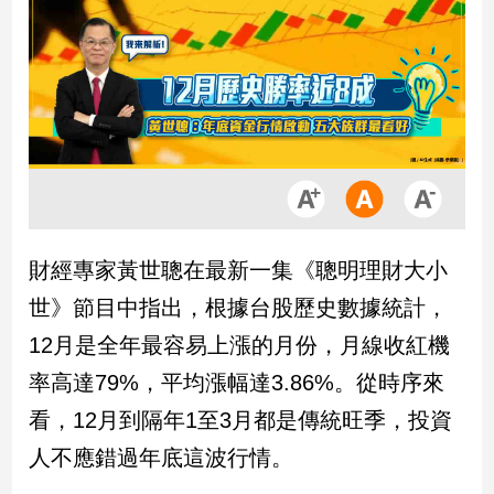
市
房
地
產
品
觀
點
政
財經專家黃世聰在最新一集《聰明理財大小
治
世》節目中指出，根據台股歷史數據統計，
政
12月是全年最容易上漲的月份，月線收紅機
治
率高達79%，平均漲幅達3.86%。從時序來
焦
點
看，12月到隔年1至3月都是傳統旺季，投資
品
人不應錯過年底這波行情。
觀
點