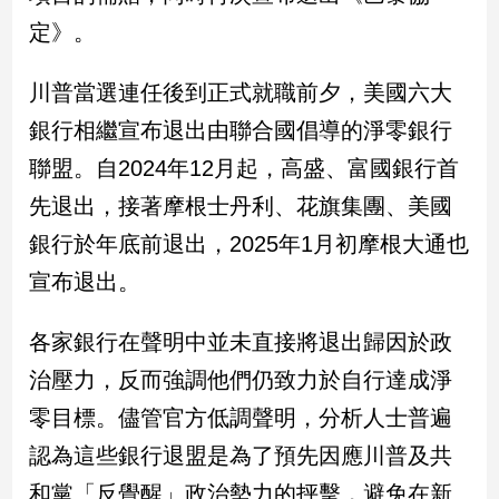
新
定》。
冠
病
毒
川普當選連任後到正式就職前夕，美國六大
專
銀行相繼宣布退出由聯合國倡導的淨零銀行
區
聯盟。自2024年12月起，高盛、富國銀行首
先退出，接著摩根士丹利、花旗集團、美國
南
銀行於年底前退出，2025年1月初摩根大通也
台
灣
宣布退出。
觀
點
各家銀行在聲明中並未直接將退出歸因於政
治壓力，反而強調他們仍致力於自行達成淨
南
台
零目標。儘管官方低調聲明，分析人士普遍
灣
觀
認為這些銀行退盟是為了預先因應川普及共
點
和黨「反覺醒」政治勢力的抨擊，避免在新