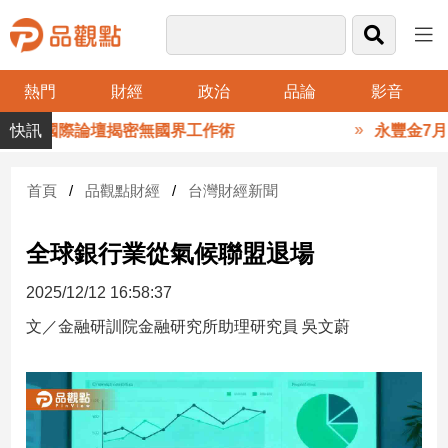
熱門
財經
政治
品論
影音
品
青年國際論壇揭密無國界工作術
永豐金7月EPS自
觀
點
財
首頁
品觀點財經
台灣財經新聞
經
全球銀行業從氣候聯盟退場
台
灣
2025/12/12 16:58:37
財
經
文／金融研訓院金融研究所助理研究員 吳文蔚
新
聞
產
經/
股