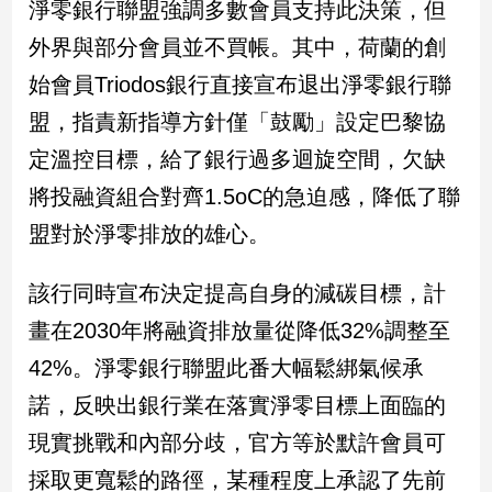
淨零銀行聯盟強調多數會員支持此決策，但
外界與部分會員並不買帳。其中，荷蘭的創
始會員Triodos銀行直接宣布退出淨零銀行聯
盟，指責新指導方針僅「鼓勵」設定巴黎協
定溫控目標，給了銀行過多迴旋空間，欠缺
將投融資組合對齊1.5oC的急迫感，降低了聯
盟對於淨零排放的雄心。
該行同時宣布決定提高自身的減碳目標，計
畫在2030年將融資排放量從降低32%調整至
42%。淨零銀行聯盟此番大幅鬆綁氣候承
諾，反映出銀行業在落實淨零目標上面臨的
現實挑戰和內部分歧，官方等於默許會員可
採取更寬鬆的路徑，某種程度上承認了先前