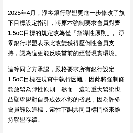
專
2025年4月，淨零銀行聯盟更進一步修改了旗
區
【我
下目標設定指引，將原本強制要求會員對齊
的
1.5oC目標的規定改為僅「指導性原則」。淨
觀
零銀行聯盟表示此改變獲得壓倒性會員支
點】
持，認為這更能反映當前的經營現實環境。
這等同官方承認，嚴格要求所有銀行設定
1.5oC目標在現實中執行困難，因此將強制條
款放鬆為彈性原則。然而，這項重大鬆綁也
凸顯聯盟對自身成效不彰的省思，因為許多
會員難以達標，索性下調共同目標門檻來維
持聯盟存續。