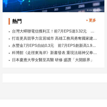
» 更多
熱門
台灣大蟬聯電信獲利王！前7月EPS達3.32元 中華電3.11、遠傳2.46元
打造更具競爭力宜居城市 高雄工務局勇奪國家建築界9大獎
永豐金7月EPS自結0.3元 前7月EPS創新高1.96元！
科博館《走徑東海岸》新書發表 重現法籍神父奉獻足跡與歷史日記
日本慶應大學女醫至高醫 研修 盛讚「大開眼界」