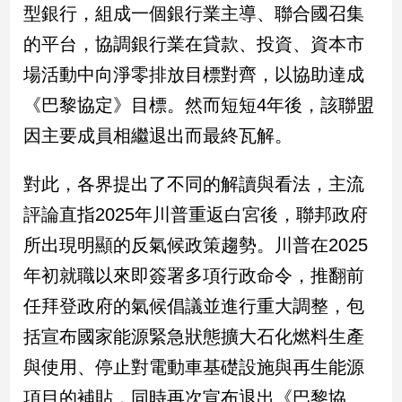
民
型銀行，組成一個銀行業主導、聯合國召集
調
的平台，協調銀行業在貸款、投資、資本市
國
場活動中向淨零排放目標對齊，以協助達成
會
焦
《巴黎協定》目標。然而短短4年後，該聯盟
點
因主要成員相繼退出而最終瓦解。
觀
對此，各界提出了不同的解讀與看法，主流
點
評論直指2025年川普重返白宮後，聯邦政府
所出現明顯的反氣候政策趨勢。川普在2025
兩
岸/
年初就職以來即簽署多項行政命令，推翻前
國
際
任拜登政府的氣候倡議並進行重大調整，包
社
括宣布國家能源緊急狀態擴大石化燃料生產
會/
與使用、停止對電動車基礎設施與再生能源
地
方
項目的補貼，同時再次宣布退出《巴黎協