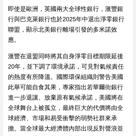
子/
即使是歐洲，英國兩大全球性銀行，滙豐銀
感
情
行與巴克萊銀行也於2025年中退出淨零銀行
藝
聯盟，顯示北美銀行離場引發的多米諾效
術
應。
／
文
創
滙豐在退盟同時將其自身淨零目標期限延後
／
20年，並下調了環境承諾，可見對氣候責任
電
影
的熱度有所降溫。國際環保組織則警告美國
推
薦
此舉可能自食其果，專家指出若華爾街銀行
科
進一步退讓、放棄原有氣候承諾，美國將在
技/
全球舞台上被孤立，最終巨大的代價將由全
遊
戲
球經濟、市場和易受衝擊的弱勢社群來承
運
擔。當全球最大經濟體內部出現反對聲浪並
動