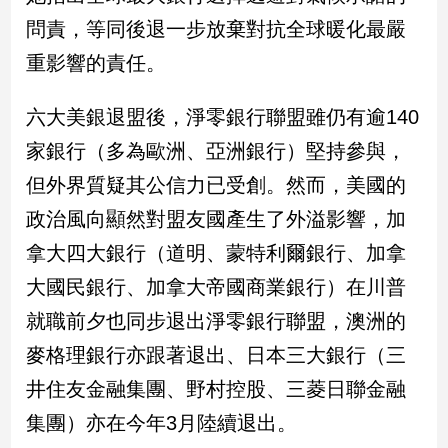
問責，等同後退一步放棄對抗全球暖化最嚴
建
築/
重影響的責任。
室
內
設
六大美銀退盟後，淨零銀行聯盟雖仍有逾140
計
家銀行（多為歐洲、亞洲銀行）堅持參與，
旅
但外界質疑其公信力已受創。然而，美國的
遊/
美
政治風向顯然對盟友國產生了外溢影響，加
食
拿大四大銀行（道明、蒙特利爾銀行、加拿
星
座/
大國民銀行、加拿大帝國商業銀行）在川普
命
就職前夕也同步退出淨零銀行聯盟，澳洲的
理
消
麥格理銀行亦跟著退出、日本三大銀行（三
費
井住友金融集團、野村控股、三菱日聯金融
健
集團）亦在今年3月陸續退出。
康/
親