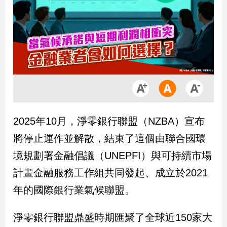
市
房
地
產
品
觀
點
政
2025年10月，淨零銀行聯盟（NZBA）宣布
治
將停止運作並解散，結束了這個由聯合國環
政
境規劃署金融倡議（UNEPFI）與可持續市場
治
計畫金融服務工作組共同發起、成立於2021
焦
點
年的國際銀行業氣候聯盟。
品
觀
淨零銀行聯盟鼎盛時期匯聚了全球近150家大
點