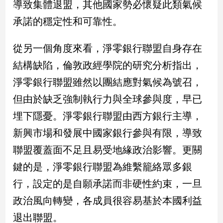
導致集體退盟，其他國家勢必懷疑此類氣候
寵
物
承諾的穩定性和可靠性。
Pet
從另一個角度來看，淨零銀行聯盟自身存在
影
結構缺陷，倫敦政經學院的研究分析指出，
音
淨零銀行聯盟雖然以團結應對氣候為號召，
專
但由於缺乏強制執行力與全球參與度，早已
區
埋下隱憂。淨零銀行聯盟由西方銀行主導，
新興市場和發展中國家銀行參與有限，導致
合
作
聯盟覆蓋面不足且易受地緣政治影響。更關
媒
鍵的是，淨零銀行聯盟為維繫籠絡眾多銀
體
行，設定的是自願承諾而非硬性約束，一旦
政治風向轉變，各成員很容易基於本國利益
投
退出聯盟。
稿