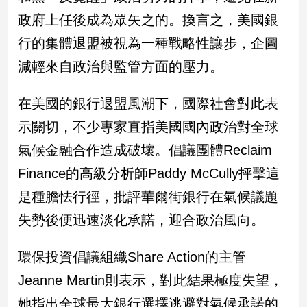
政府上任後成為眾矢之的。換言之，美國銀
娛
行的集體退盟被視為一種戰略性讓步，企圖
樂
減輕來自政治與監管方面的壓力。
娛
樂
在美國的銀行退盟風潮下，國際社會對此表
星
示關切，不少專家直指美國國內政治對全球
聞
流
氣候金融合作造成破壞。倡議團體Reclaim
行/
Finance的高級分析師Paddy McCully抨擊這
時
尚
是種膽怯行徑，批評華爾街銀行在氣候議題
追
失勢後便迅速淡化承諾，迎合政治風向。
星
環保投資倡議組織Share Action的主管
生
Jeanne Martin則表示，對此結果極度失望，
活
她指出全球最大銀行選擇逃避對氣候承諾的