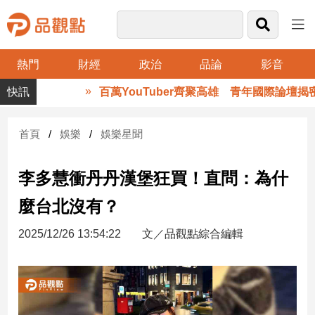
熱門
財經
政治
品論
影音
品
百萬YouTuber齊聚高雄 青年國際論壇揭密
觀
點
財
首頁
娛樂
娛樂星聞
經
李多慧衝丹丹漢堡狂買！直問：為什
台
灣
麼台北沒有？
財
經
2025/12/26 13:54:22
文／品觀點綜合編輯
新
聞
產
經/
股