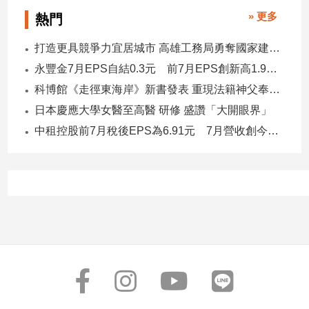
子/
» 更多
熱門
感
情
打造更具競爭力宜居城市 高雄工務局勇奪國家建築界9大獎
藝
永豐金7月EPS自結0.3元 前7月EPS創新高1.96元！
術
科博館《走徑東海岸》新書發表 重現法籍神父奉獻足跡與歷史日記
／
文
日本慶應大學女醫至高醫 研修 盛讚「大開眼界」
創
中租控股前7月稅後EPS為6.91元 7月營收創今年新高
／
電
影
推
薦
科
技/
遊
戲
運
動