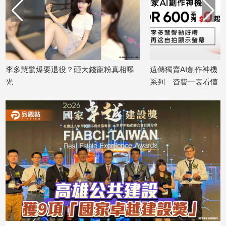
建
築/
室
內
設
計
退役？砸大錢寵粉真相曝
遠傳獨賣AI創作神機！HONOR 600旗
系列 資費一表看懂
旅
遊/
2026/07/07
美
食
星
座/
命
理
消
費
健
康/
親