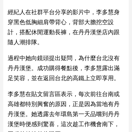
民
調
經紀人在社群平台分享的影片中，李多慧身
國
穿黑色低胸細肩帶背心，背部大膽挖空設
會
焦
計，搭配休閒運動長褲，在丹丹漢堡店內跟
點
隨人潮排隊。
過程中她向鏡頭提出疑問，為什麼台北沒有
觀
點
丹丹漢堡。成功購得餐點後，李多慧露出滿
足笑容，並在返回台北的高鐵上立即享用。
兩
岸/
國
李多慧在貼文留言區表示，每次前往台南或
際
高雄都特別興奮的原因，正是因為當地有丹
社
丹漢堡。她透露去年環島第一天品嚐到丹丹
會/
地
漢堡時便感到驚喜，這次趁工作機會南下，
方