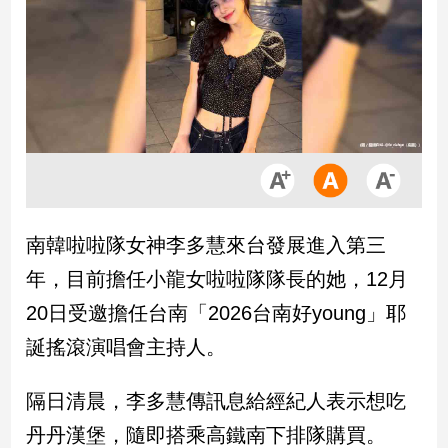
市
房
地
產
品
觀
點
政
南韓啦啦隊女神李多慧來台發展進入第三
治
年，目前擔任小龍女啦啦隊隊長的她，12月
政
20日受邀擔任台南「2026台南好young」耶
治
誕搖滾演唱會主持人。
焦
點
品
隔日清晨，李多慧傳訊息給經紀人表示想吃
觀
丹丹漢堡，隨即搭乘高鐵南下排隊購買。
點