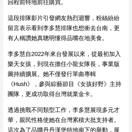
回程前特地前往購買。
新
冠
病
這段排隊影片引發網友熱烈迴響，粉絲紛紛
毒
留言表示看到李多慧排隊也想衝去台南，更
專
區
有人稱讚她真聰明懂得品嚐在地美食。
李多慧自2022年來台發展以來，從最初加入
南
樂天女孩，到現在擔任小龍女隊長，事業版
台
灣
圖持續擴展。她不僅發行單曲專輯
觀
《Hush》，參與綜藝節目《女孩好野》主持
點
團隊，更成功取得台灣就業金卡。
南
台
透過挑戰不同類型工作，李多慧展現多元才
灣
觀
華，親民性格使她在台灣累積大批支持者。
點
這次為了品嚐丹丹漢堡特地南下的舉動，展