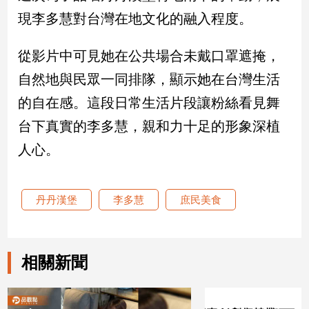
現李多慧對台灣在地文化的融入程度。
娛
樂
從影片中可見她在公共場合未戴口罩遮掩，
自然地與民眾一同排隊，顯示她在台灣生活
娛
樂
的自在感。這段日常生活片段讓粉絲看見舞
星
台下真實的李多慧，親和力十足的形象深植
聞
人心。
流
行/
時
尚
丹丹漢堡
李多慧
庶民美食
追
星
相關新聞
生
活