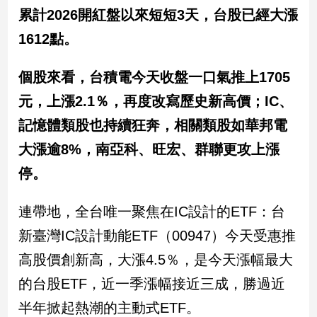
民
累計2026開紅盤以來短短3天，台股已經大漲
調
1612點。
國
會
焦
個股來看，台積電今天收盤一口氣推上1705
點
元，上漲2.1％，再度改寫歷史新高價；IC、
記憶體類股也持續狂奔，相關類股如華邦電
觀
大漲逾8%，南亞科、旺宏、群聯更攻上漲
點
停。
兩
岸/
連帶地，全台唯一聚焦在IC設計的ETF：
台
國
新臺灣IC設計動能ETF（00947）今天受惠推
際
高股價創新高
，大漲4.5％，是今天漲幅最大
社
會/
的台股ETF，近一季漲幅接近三成，勝過近
地
方
半年掀起熱潮的主動式ETF。