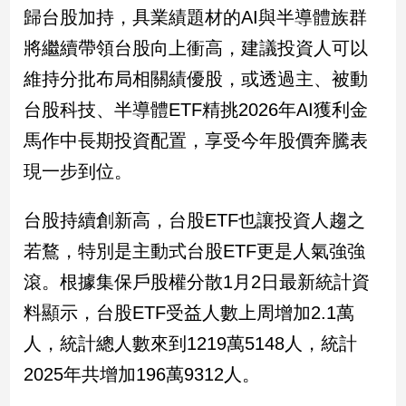
寵
歸台股加持，具業績題材的AI與半導體族群
物
Pet
將繼續帶領台股向上衝高，建議投資人可以
維持分批布局相關績優股，或透過主、被動
台股科技、半導體ETF精挑2026年AI獲利金
影
音
馬作中長期投資配置，享受今年股價奔騰表
專
現一步到位。
區
台股持續創新高，台股ETF也讓投資人趨之
合
若鶩，特別是主動式台股ETF更是人氣強強
作
滾。根據集保戶股權分散1月2日最新統計資
媒
料顯示，台股ETF受益人數上周增加2.1萬
體
人，統計總人數來到1219萬5148人，統計
2025年共增加196萬9312人。
投
稿