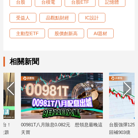
台股
台積電
台股ETF
記憶體
受益人
品觀點財經
IC設計
主動型ETF
股價創新高
AI題材
相關新聞
00981T八月除息0.082元 想領息最晚這
台股強彈1250點！外
天買
回補903億 ETF反彈