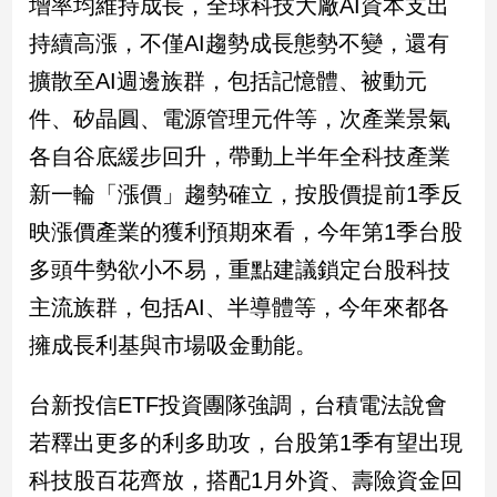
增率均維持成長，全球科技大廠AI資本支出
子/
持續高漲，不僅AI趨勢成長態勢不變，還有
感
情
擴散至AI週邊族群，包括記憶體、被動元
藝
件、矽晶圓、電源管理元件等，次產業景氣
術
／
各自谷底緩步回升，帶動上半年全科技產業
文
新一輪「漲價」趨勢確立，按股價提前1季反
創
／
映漲價產業的獲利預期來看，今年第1季台股
電
影
多頭牛勢欲小不易，重點建議鎖定台股科技
推
主流族群，包括AI、半導體等，今年來都各
薦
擁成長利基與市場吸金動能。
科
技/
遊
台新投信ETF投資團隊強調，台積電法說會
戲
若釋出更多的利多助攻，台股第1季有望出現
運
動
科技股百花齊放，搭配1月外資、壽險資金回