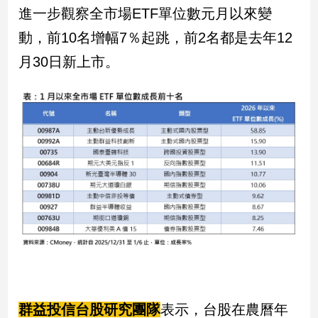
進一步觀察全市場ETF單位數元月以來變
專
區
動，前10名增幅7％起跳，前2名都是去年12
【我
月30日新上市。
的
觀
點】
群益投信台股研究團隊
表示，台股在農曆年