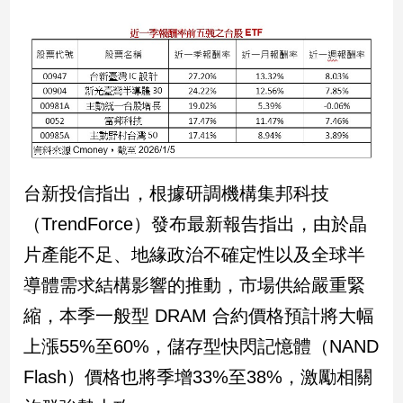
新
冠
病
毒
專
區
南
台新投信指出，根據研調機構集邦科技
台
灣
（TrendForce）發布最新報告指出，由於晶
觀
片產能不足、地緣政治不確定性以及全球半
點
導體需求結構影響的推動，市場供給嚴重緊
南
縮，本季一般型 DRAM 合約價格預計將大幅
台
灣
上漲55%至60%，儲存型快閃記憶體（NAND
觀
Flash）價格也將季增33%至38%，激勵相關
點