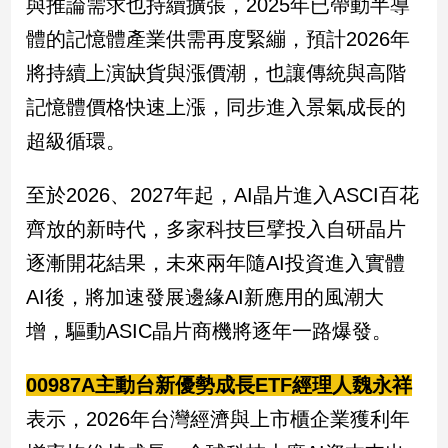
與推論需求也持續擴張，2025年已帶動半導
建
體的記憶體產業供需再度緊繃，預計2026年
築/
室
將持續上演缺貨與漲價潮，也讓傳統與高階
內
記憶體價格快速上漲，同步進入景氣成長的
設
計
超級循環。
旅
遊/
至於2026、2027年起，AI晶片進入ASCI百花
美
食
齊放的新時代，多家科技巨擘投入自研晶片
星
逐漸開花結果，未來兩年隨AI投資進入實體
座/
AI後，將加速發展邊緣AI新應用的風潮大
命
理
增，驅動ASIC晶片商機將逐年一路爆發。
消
費
00987A主動台新優勢成長ETF經理人魏永祥
健
表示，2026年台灣經濟與上市櫃企業獲利年
康/
親