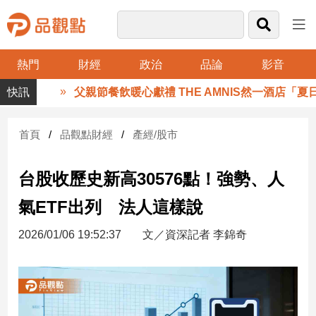
熱門
財經
政治
品論
影音
品
父親節餐飲暖心獻禮 THE AMNIS然一酒店「夏日藏
觀
點
財
首頁
品觀點財經
產經/股市
經
台股收歷史新高30576點！強勢、人
台
灣
氣ETF出列 法人這樣說
財
經
2026/01/06 19:52:37
文／資深記者 李錦奇
新
聞
產
經/
股