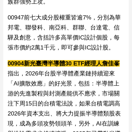
族群強勢上攻。
娛
00947前七大成分股權重皆逾7%，分別為華
樂
邦電、聯發科、南亞科、群聯、台達電、信
娛
驊及創意，含括許多高單價IC設計個股，每
樂
張市價約2萬1千元，即可參與IC設計股。
星
聞
00904新光臺灣半導體30 ETF經理人詹佳峯
流
行/
指出，2026年台股半導體產業鏈持續迎來
時
尚
「AI擴散效應」的好光景，包括：半導體上
追
游的先進製程與封測產能供不應求，市場關
星
注下周15日的台積電法說，如果台積電調高
2026年資本支出、將大力提振半導體類股表
生
現，成為多頭攻勢領頭羊，另外，AI在訓練
活