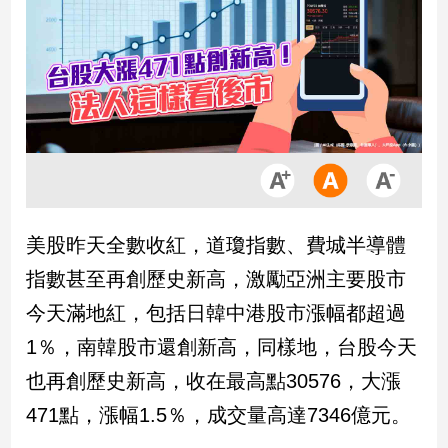
市
房
地
產
品
觀
點
政
美股昨天全數收紅，道瓊指數、費城半導體
治
指數甚至再創歷史新高，激勵亞洲主要股市
政
今天滿地紅，包括日韓中港股市漲幅都超過
治
1％，南韓股市還創新高，同樣地，台股今天
焦
點
也再創歷史新高，收在最高點30576，大漲
品
471點，漲幅1.5％，成交量高達7346億元。
觀
點