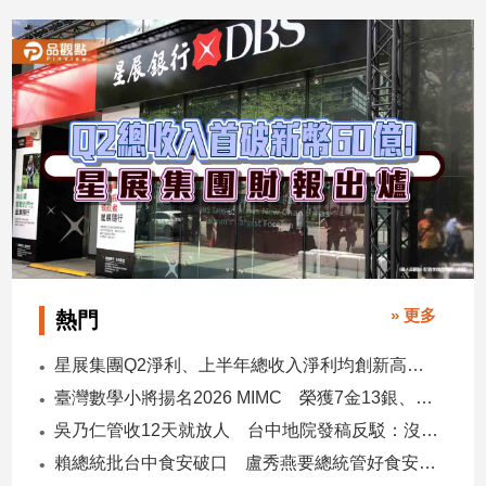
2026/08/06
2026/08/06
» 更多
熱門
星展集團Q2淨利、上半年總收入淨利均創新高 股東權益報酬率17.5%
臺灣數學小將揚名2026 MIMC​ 榮獲7金13銀、13銅1佳作
吳乃仁管收12天就放人 台中地院發稿反駁：沒有司法雙標
賴總統批台中食安破口 盧秀燕要總統管好食安 蔣萬安搬2014「食安即國安」打臉