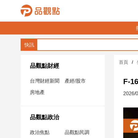
品
觀
點
財
首頁
經
品觀點財經
台
F-
台灣財經新聞
產經/股市
灣
財
房地產
2026/0
經
新
聞
品觀點政治
產
經/
政治焦點
品觀點民調
股