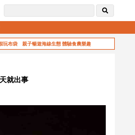
音
袋 親子暢遊海線生態 體驗食農樂趣
玉山金
2天就出事