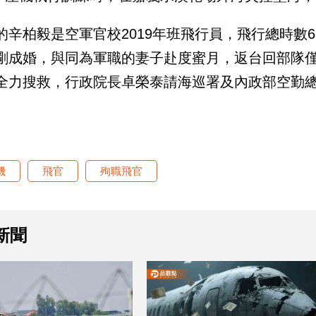
的辛柏毅是空軍官校2019年班飛行員，飛行總時數61
剛成婚，與同為軍職的妻子赴度蜜月，返台回部隊僅
全力搜救，行政院長卓榮泰請海巡署及內政部空勤
機
飛官
殉職飛官
新聞