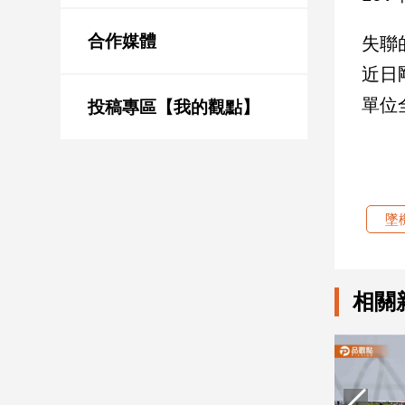
新
冠
合作媒體
失聯
病
毒
近日
專
單位
區
投稿專區【我的觀點】
南
台
墜
灣
觀
點
相關
南
台
灣
觀
點