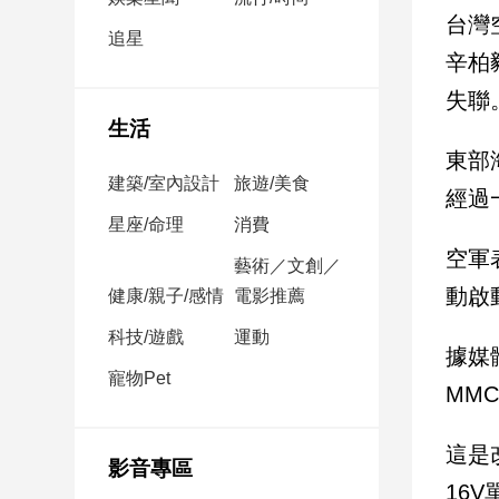
民
台灣
調
追星
辛柏
國
會
失聯
焦
生活
點
東部
建築/室內設計
旅遊/美食
經過
觀
星座/命理
消費
點
空軍
藝術／文創／
動啟
健康/親子/感情
電影推薦
兩
岸/
科技/遊戲
運動
國
據媒
際
寵物Pet
MM
社
會/
這是改
地
影音專區
方
16