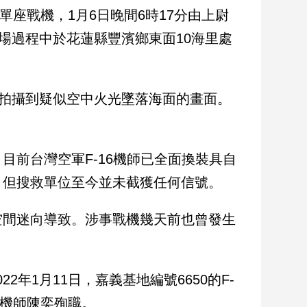
M單座戰機，1月6日晚間6時17分由上尉
場過程中於花蓮縣豐濱鄉東面10海里處
，拍攝到疑似空中火光墜落海面的畫面。
目前台灣空軍F-16機師已全面換裝具自
，但搜救單位至今並未截獲任何信號。
空間迷向導致。涉事戰機幾天前也曾發生
22年1月11日，嘉義基地編號6650的F-
，機師陳奕殉職。