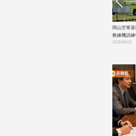
娛
樂
孀白紗抱
飛官殉職竟貼AI生成照！花蓮議員被罵
岡山空軍基
爆不尊重逝者、家屬
教練機訓練
娛
2026/06/03
2026/06/02
樂
星
聞
流
行/
時
尚
追
星
生
活