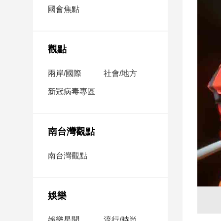
市
國會焦點
房
地
產
觀點
兩岸/國際
社會/地方
品
觀
新冠病毒專區
點
政
治
南台灣觀點
政
南台灣觀點
治
焦
點
娛樂
品
觀
點
娛樂星聞
流行/時尚