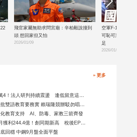
22
飛官家屬無助求問宮廟：辛柏毅說撞到
空軍F-16失事
頭 想回家但又怕
可恥可悲！問題
2026/01/09
足
2026/01/08
» 更多
台股力守4萬4！法人研判持續震盪 逢低留意這些族群
柯志恩競辦批雙語教育要務實 賴瑞隆競辦駁勿唱衰高雄
化教育支持 AI、防毒、家教三箭齊發
玉山金前7月獲利244.4億！創同期新高 稅後EPS自結1.51元
底回穩 中鋼9月盤全面平盤