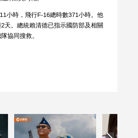
1小時，飛行F-16總時數371小時。他
2天。總統賴清德已指示國防部及相關
總隊協同搜救。