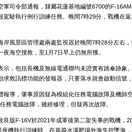
空軍司令部通報，隸屬花蓮基地編號6700的F-16A
毅駕駛執行例行訓練任務。晚間7時29分，戰機在返
。
海岸風景區管理處兩處監視器於晚間7時28分左右
一夜海空搜救，至1月7日早上仍無所獲。
表示，包括長機及無線電通聯均未證實有跳傘跡象。
動求救訊標功能的發報器，只要落水就會啟動信號
體報導，肇事原因疑為模組化任務電腦故障及機師
C任務電腦故障，雖經修理，但疑再次故障。
良版F-16V於2021年成軍後第二架失事的戰機，20
V單座機執行訓練時，在嘉義水溪靶場外海失控墜海