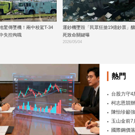
地驚傳墜機！兩中校駕T-34
運鈔機墜毀「民眾狂搶19億鈔票」釀
中失控殉職
死致命關鍵曝
2026/05/04
熱門
陳怡珍籲強
國際鋼價落