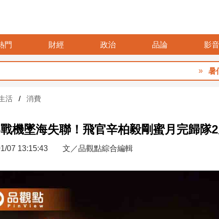
熱門
財經
政治
品論
影
暑假玩布
生活
消費
16戰機墜海失聯！飛官辛柏毅剛蜜月完歸隊
1/07 13:15:43
文／品觀點綜合編輯