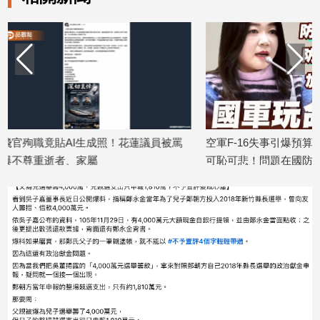
建
築/
室
內
設
計
旅
遊/
！花蓮議員被罵
空軍F-16失事引爆預算爭議 馬文君：
F-
美
可恥可悲！問題在國防部失職非預算不
回應
食
2026/
足
星
2026/01/08
座/
命
理
消
費
健
康/
親