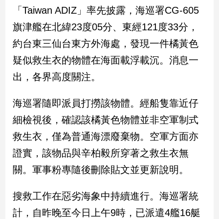
民
「Taiwan ADIZ」率先披露，海巡署CG-605
調
旗津艦在北緯23度05分、東經121度33分，
國
會
約台東三仙台東方外海處，發現一件橘黃色
焦
疑似救生衣的物體在海面載浮載沉。消息一
點
出，各界高度關注。
觀
海巡署隨即派員打撈該物體。經船隻靠近仔
點
細檢視後，確認該橘黃色物體並非空軍制式
兩
救生衣，僅為普通海漂廢棄物。空軍方面亦
岸/
證實，該物品與辛柏毅所穿著之救生衣無
國
際
關。軍事粉專隨後刪除貼文並更新說明。
社
會/
搜救工作在惡劣海象中持續進行。海巡署統
地
方
計，自昨晚至今日上午9時，已派遣4艦16艇