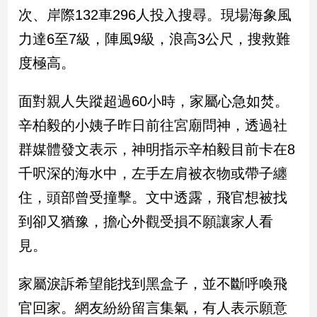
新
次、岸際132車296人投入搜尋。現場海象風
冠
力達6至7級，陣風9級，浪高3公尺，搜救難
病
毒
度極高。
專
區
面對親人失蹤超過60小時，家屬心急如焚。
辛柏毅的小姨子昨日前往宮廟問神，透過社
南
群媒體發文表示，神明指示辛柏毅目前卡在8
台
千呎深的海水中，左手左肩被衣物或帶子纏
灣
觀
住，頭部曾受撞擊。文中透露，飛官想被找
點
到卻又猶豫，擔心外觀受損不願讓家人看
南
見。
台
灣
家屬淚訴希望能找到黑盒子，並不斷呼喚飛
觀
點
官回家。網友紛紛留言集氣，有人表示願意