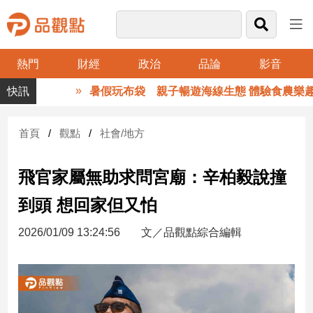
熱門
財經
政治
品論
影音
品
暑假玩布袋 親子暢遊海線生態 體驗食農樂趣
觀
點
財
首頁
觀點
社會/地方
經
飛官家屬無助求問宮廟：辛柏毅說撞
台
灣
到頭 想回家但又怕
財
經
2026/01/09 13:24:56
文／品觀點綜合編輯
新
聞
產
經/
股