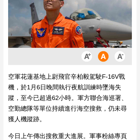
市
房
地
產
品
觀
點
政
空軍花蓮基地上尉飛官辛柏毅駕駛F-16V戰
治
機，於1月6日晚間執行夜航訓練時墜海失
政
蹤，至今已超過62小時。軍方聯合海巡署、
治
空勤總隊等單位持續進行海空搜救，仍未尋
焦
點
獲人機蹤跡。
品
觀
今日上午傳出搜救重大進展。軍事粉絲專頁
點