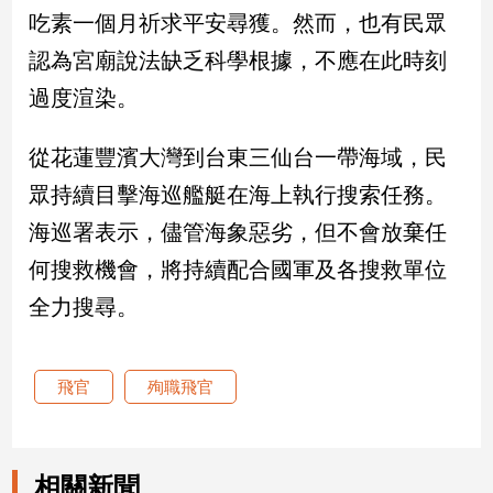
吃素一個月祈求平安尋獲。然而，也有民眾
娛
認為宮廟說法缺乏科學根據，不應在此時刻
樂
過度渲染。
娛
從花蓮豐濱大灣到台東三仙台一帶海域，民
樂
星
眾持續目擊海巡艦艇在海上執行搜索任務。
聞
海巡署表示，儘管海象惡劣，但不會放棄任
流
行/
何搜救機會，將持續配合國軍及各搜救單位
時
全力搜尋。
尚
追
星
飛官
殉職飛官
生
活
相關新聞