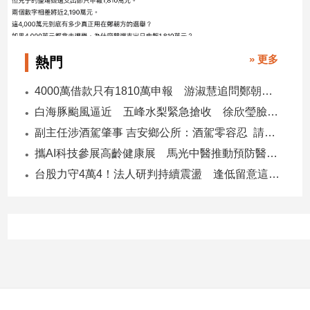
子/
感
情
» 更多
熱門
藝
術
4000萬借款只有1810萬申報 游淑慧追問鄭朝方：2190萬差額去哪了
／
文
白海豚颱風逼近 五峰水梨緊急搶收 徐欣瑩臉書急呼「搶救五峰水梨」
創
副主任涉酒駕肇事 吉安鄉公所：酒駕零容忍 請辭獲准
／
電
攜AI科技參展高齡健康展 馬光中醫推動預防醫學迎接長壽新經濟
影
台股力守4萬4！法人研判持續震盪 逢低留意這些族群
推
薦
科
技/
遊
戲
運
動