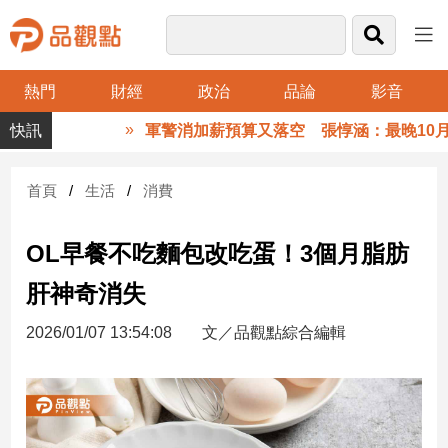
熱門
財經
政治
品論
影音
品
軍警消加薪預算又落空 張惇涵：最晚10月與
觀
點
財
首頁
生活
消費
經
OL早餐不吃麵包改吃蛋！3個月脂肪
台
灣
肝神奇消失
財
經
2026/01/07 13:54:08
文／品觀點綜合編輯
新
聞
產
經/
股