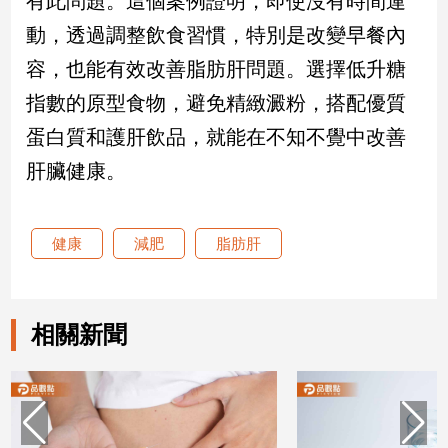
有此問題。這個案例證明，即使沒有時間運
動，透過調整飲食習慣，特別是改變早餐內
娛
容，也能有效改善脂肪肝問題。選擇低升糖
樂
指數的原型食物，避免精緻澱粉，搭配優質
娛
蛋白質和護肝飲品，就能在不知不覺中改善
樂
星
肝臟健康。
聞
流
行/
健康
減肥
脂肪肝
時
尚
追
相關新聞
星
生
活