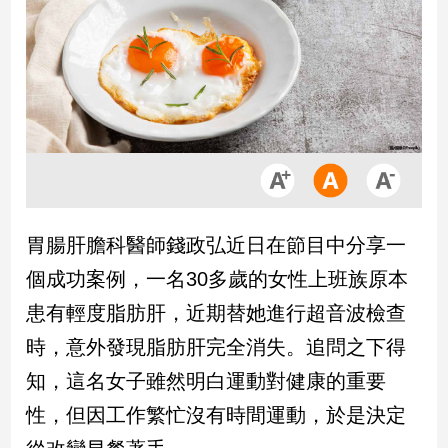
市
房
地
產
品
觀
點
政
胃腸肝膽科醫師錢政弘近日在節目中分享一
治
個成功案例，一名30多歲的女性上班族原本
政
患有輕度脂肪肝，近期替她進行超音波檢查
治
時，意外發現脂肪肝完全消失。追問之下得
焦
點
知，這名女子雖然明白運動對健康的重要
品
性，但因工作繁忙沒有時間運動，於是決定
觀
點