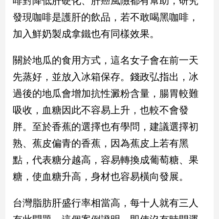
啡對降低肝硬化、肝癌風險都有幫助，研究
新
發現咖啡是護肝的飲品，若不敢喝黑咖啡，
冠
病
加入鮮奶製成拿鐵也有同樣效果。
毒
專
區
關於地瓜的食用方式，這名女子會在前一天
先蒸好，並放入冰箱保存。錢政弘指出，冰
過後的地瓜會增加抗性澱粉含量，腸胃較難
南
台
吸收，血糖因此不容易上升，也較不會發
灣
胖。至於香蕉的選擇也有學問，建議選擇初
觀
熟、蕉皮偏青的香蕉，因為蕉皮上若有黑
點
點，代表糖分越高，容易轉換成葡萄糖、果
南
糖，使血糖升高，身材也容易橫向發展。
台
灣
觀
台灣脂肪肝盛行率相當高，每十人就有三人
點