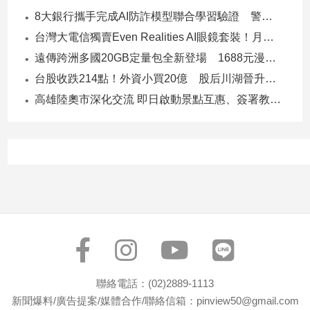
子/
8大銀行攜手完成AI防詐模型聯合學習驗證 警示帳戶準確度提升2倍
感
台灣大電信獨賣Even Realities AI眼鏡套裝！月付1399元 專案價3990
情
遠傳跨洲多國20GB定量包全新登場 1688元漫遊逾百國家！
藝
術
台股收跌214點！外資小買20億 股后川湖晉升萬金股
／
高雄陸奧市深化交流 即日啟動景點互惠、簽署教育合作MOU
文
創
／
電
影
推
薦
科
技/
遊
戲
運
聯絡電話：(02)2889-1113
動
新聞爆料/廣告提案/媒體合作/聯絡信箱：pinview50@gmail.com