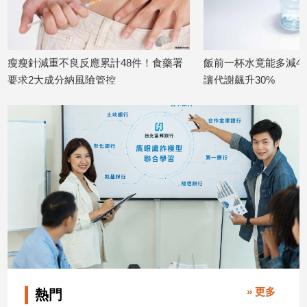
建
築/
室
內
不良反應累計48件！食藥署
飯前一杯水竟能多減44%體重！醫曝
設
分納風險管控
讓代謝飆升30%
計
2026/07/28
旅
遊/
美
食
星
座/
命
理
消
費
健
康/
» 更多
熱門
親