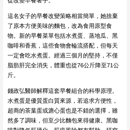
從改變早餐著手。
民
調
這名女子的早餐改變策略相當簡單，她捨棄
國
會
了原本方便美味的麵包，改為食用原型食
焦
物。新的早餐菜單包括水煮蛋、蒸地瓜、黑
點
咖啡和香蕉，這些食物會輪流搭配，但每天
一定會吃水煮蛋。經過三個月的堅持，不僅
觀
脂肪肝完全消失，體重也從76公斤降至71公
點
斤。
兩
岸/
錢政弘醫師解釋這套早餐組合的科學原理。
國
際
水煮蛋是優質蛋白質來源，若追求方便性，
社
超商的茶葉蛋或溏心蛋也是不錯的選擇，雖
會/
地
然多了調味，但至少比麵包來得健康。黑咖
方