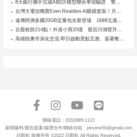
8大銀行攜手完成AI防詐模型聯合學習驗證 警示帳戶準確度提升2倍
寵
物
台灣大電信獨賣Even Realities AI眼鏡套裝！月付1399元 專案價3990
Pet
遠傳跨洲多國20GB定量包全新登場 1688元漫遊逾百國家！
台股收跌214點！外資小買20億 股后川湖晉升萬金股
影
高雄陸奧市深化交流 即日啟動景點互惠、簽署教育合作MOU
音
專
區
合
作
媒
體
聯絡電話：(02)2889-1113
投
新聞爆料/廣告提案/媒體合作/聯絡信箱：pinview50@gmail.com
稿
品觀點 版權所有 ©2022 品觀點 All Rights Reserved.