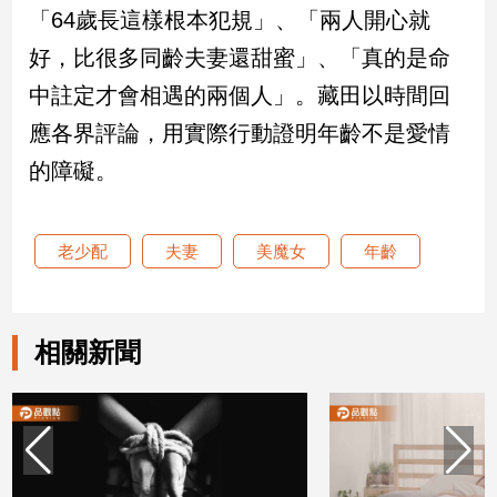
「64歲長這樣根本犯規」、「兩人開心就
建
築/
好，比很多同齡夫妻還甜蜜」、「真的是命
室
中註定才會相遇的兩個人」。藏田以時間回
內
設
應各界評論，用實際行動證明年齡不是愛情
計
的障礙。
旅
遊/
美
食
老少配
夫妻
美魔女
年齡
星
座/
命
相關新聞
理
消
費
健
康/
親