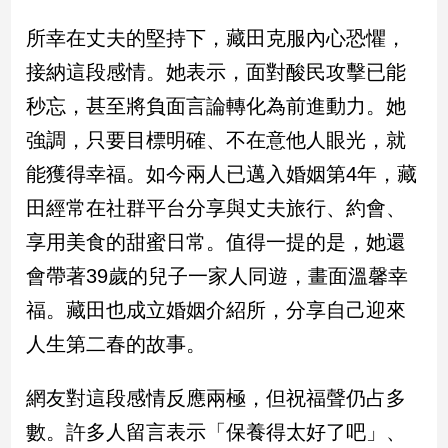
所幸在丈夫的堅持下，藏田克服內心恐懼，
娛
接納這段感情。她表示，面對酸民攻擊已能
樂
秒忘，甚至將負面言論轉化為前進動力。她
娛
強調，只要目標明確、不在意他人眼光，就
樂
星
能獲得幸福。如今兩人已邁入婚姻第4年，藏
聞
田經常在社群平台分享與丈夫旅行、約會、
流
行/
享用美食的甜蜜日常。值得一提的是，她還
時
會帶著39歲的兒子一家人同遊，畫面溫馨幸
尚
福。藏田也成立婚姻介紹所，分享自己迎來
追
星
人生第二春的故事。
網友對這段感情反應兩極，但祝福聲仍占多
生
數。許多人留言表示「保養得太好了吧」、
活