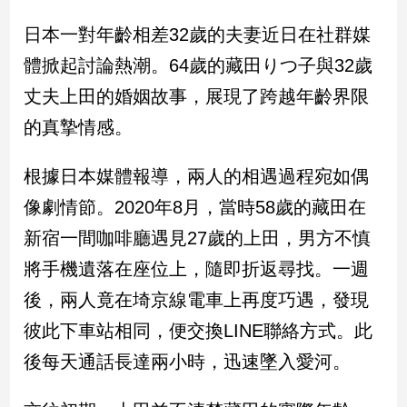
民
調
日本一對年齡相差32歲的夫妻近日在社群媒
國
體掀起討論熱潮。64歲的藏田りつ子與32歲
會
丈夫上田的婚姻故事，展現了跨越年齡界限
焦
點
的真摯情感。
根據日本媒體報導，兩人的相遇過程宛如偶
觀
像劇情節。2020年8月，當時58歲的藏田在
點
新宿一間咖啡廳遇見27歲的上田，男方不慎
兩
岸/
將手機遺落在座位上，隨即折返尋找。一週
國
後，兩人竟在埼京線電車上再度巧遇，發現
際
彼此下車站相同，便交換LINE聯絡方式。此
社
會/
後每天通話長達兩小時，迅速墜入愛河。
地
方