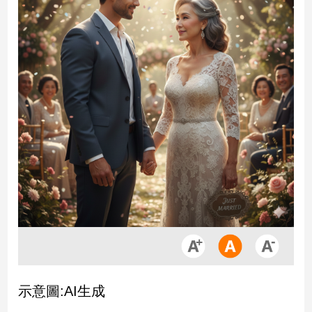
市
房
地
產
品
觀
點
政
治
政
治
焦
點
品
示意圖:AI生成
觀
點