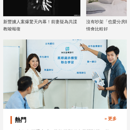
子/
感
情
新豐擄人案爆驚天內幕！前妻疑為共諜
沒有吵架「也愛分房睡
藝
教唆報復
情會比較好
術
2026/03/25
2026/03/18
／
文
創
／
電
影
推
薦
科
技/
遊
戲
運
» 更多
熱門
動