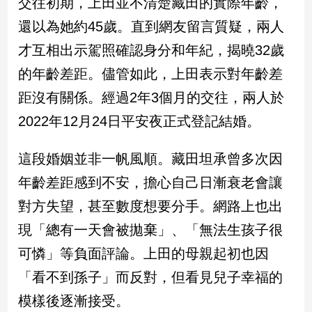
交往初期，上田並不清楚藏田的實際年齡，
新
冠
還以為她約45歲。直到網友留言質疑，兩人
病
才互相出示駕照確認身分和年紀，揭曉32歲
毒
專
的年齡差距。儘管如此，上田表示對年齡差
區
距沒有關係。經過2年3個月的交往，兩人於
2022年12月24日平安夜正式登記結婚。
南
台
這段婚姻並非一帆風順。藏田坦承曾多次因
灣
年齡差距感到不安，擔心自己日漸衰老會讓
觀
對方失望，甚至數度想要分手。網路上也出
點
現「總有一天會被拋棄」、「無法生孩子很
南
台
可憐」等負面評論。上田的母親起初也因
灣
「看不到孫子」而反對，但看見兒子幸福的
觀
點
模樣後逐漸接受。