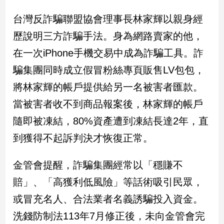
台灣反詐騙聯盟協會理事長林家輝以親身經
娛
歷說明三方詐騙手法。身為網路賣家的他，
樂
在一次iPhone手機交易中成為詐騙工具。詐
娛
騙集團同時成立假冒粉絲專頁販售LV包包，
樂
星
將林家輝的帳戶提供給另一名被害者匯款。
聞
當被害者收不到商品報案後，林家輝的帳戶
流
行/
隨即被凍結，80%資產遭到凍結長達2年，直
時
到獲得不起訴判決才恢復正常。
尚
追
金管會提醒，詐騙集團經常以「穩賺不
星
賠」、「高獲利低風險」等話術吸引民眾，
或冒充名人、合法業者名義誘騙投入資金。
生
洗錢防制法113年7月修正後，未向金管會完
活