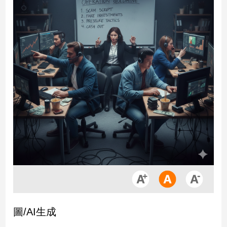
市
房
地
產
品
觀
點
政
治
政
治
焦
點
品
圖/AI生成
觀
點