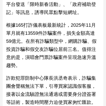
新
平台發送「限時新春活動」、「政府補助登
冠
記」等訊息，誘導民眾點擊短網址。
病
毒
專
根據165打詐儀表板最新統計，2025年11月
區
單月就有13559件詐騙案件，損失金額高達
59億元。在所有詐騙類型中，網購詐騙、假
南
投資詐騙和假交友詐騙位居前三名。值得注
台
意的是，演唱會門票詐騙案件呈現急速升溫
灣
觀
趨勢。
點
詐欺犯罪防制中心隊長洪丞奇表示，詐騙集
南
台
團會聲稱無法下單，引導買家認識假客服，
灣
接著以金流驗證無法通過或需要身分證簽署
觀
點
等話術，製造時間壓力迫使買家匆忙匯款。