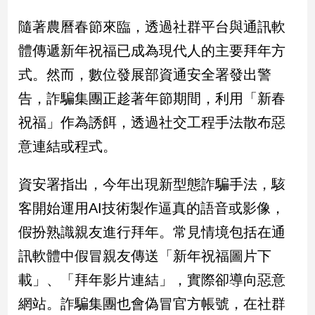
民
調
隨著農曆春節來臨，透過社群平台與通訊軟
國
體傳遞新年祝福已成為現代人的主要拜年方
會
式。然而，數位發展部資通安全署發出警
焦
點
告，詐騙集團正趁著年節期間，利用「新春
祝福」作為誘餌，透過社交工程手法散布惡
觀
意連結或程式。
點
資安署指出，今年出現新型態詐騙手法，駭
兩
岸/
客開始運用AI技術製作逼真的語音或影像，
國
假扮熟識親友進行拜年。常見情境包括在通
際
訊軟體中假冒親友傳送「新年祝福圖片下
社
會/
載」、「拜年影片連結」，實際卻導向惡意
地
方
網站。詐騙集團也會偽冒官方帳號，在社群