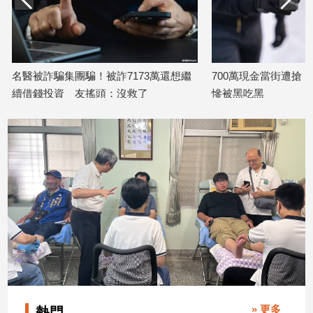
寵
物
Pet
名醫被詐騙集團騙！被詐7173萬還想繼
700萬現金當街遭搶
影
續借錢投資 友搖頭：沒救了
慘被黑吃黑
音
2026/02/11
2026/02/05
專
區
合
作
媒
體
投
稿
» 更多
熱門