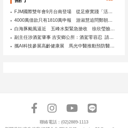
專
FJM國際雙年會9月台南登場 從足療實踐「活出愛」
區
【我
4000萬借款只有1810萬申報 游淑慧追問鄭朝方：2190萬差額去哪了
的
白海豚颱風逼近 五峰水梨緊急搶收 徐欣瑩臉書急呼「搶救五峰水梨」
觀
副主任涉酒駕肇事 吉安鄉公所：酒駕零容忍 請辭獲准
點】
攜AI科技參展高齡健康展 馬光中醫推動預防醫學迎接長壽新經濟
聯絡電話：(02)2889-1113