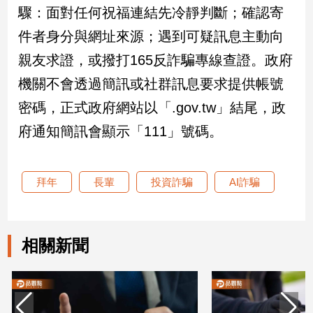
驟：面對任何祝福連結先冷靜判斷；確認寄
子/
感
件者身分與網址來源；遇到可疑訊息主動向
情
親友求證，或撥打165反詐騙專線查證。政府
藝
術
機關不會透過簡訊或社群訊息要求提供帳號
／
密碼，正式政府網站以「.gov.tw」結尾，政
文
創
府通知簡訊會顯示「111」號碼。
／
電
影
推
拜年
長輩
投資詐騙
AI詐騙
薦
科
技/
相關新聞
遊
戲
運
動