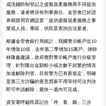
成洗錢防制登記之虛擬資產服務商不得提供
建
築/
服務，違者將涉有刑事責任。金管會已於證
室
券期貨局官網設置「提供虛擬資產服務之事
內
設
業或人員」專區，供民眾查詢合法業者。
計
旅
根據金管會銀行局統計，我國警示帳戶近10
遊/
美
年增加10倍，去年第二季增加15萬戶。律師
食
林隆鑫建議，政府應對警示帳戶進行分級管
星
理，針對匯出金額較小或次數不頻繁的情況
座/
命
加速解除列管。目前警方已有新規定，明確
理
是第三方詐騙的善意買家不用等待司法判決
消
費
即可申請解除，最快一週內可完成。
健
康/
資安署呼籲民眾記住「停、看、聽」三步
親