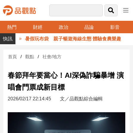
熱門
財經
政治
品論
影音
品
暑假玩布袋 親子暢遊海線生態 體驗食農樂趣
觀
點
財
首頁
觀點
社會/地方
經
春節拜年要當心！AI深偽詐騙暴增 演
台
灣
唱會門票成新目標
財
經
2026/02/17 22:14:45
文／品觀點綜合編輯
新
聞
產
經/
股