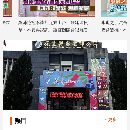
寵
物
Pet
吳沛憶控不讓胡元輝上台 羅廷瑋反
李退之、洪奇昌赴陸免
擊：不要再說謊、證據攤開會很難看
委會雙標：不能新潮流
影
2026/08/05
2026/08/05
音
專
區
合
作
媒
體
» 更多
熱門
投
稿