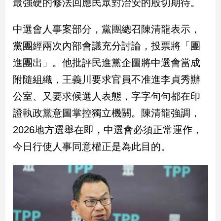
最強硬的修法回應民眾對治安的殷切期待。
娛
中選會人事案部分，黨團總召陳清龍表示，
樂
黨團經兩次內部會議充分討論，投票將「團
娛
進團出」。他批評民進黨企圖將中選會當成
樂
附隨組織，王義川要求官員不准進李貞秀辦
星
聞
公室、又要求候選人表態，字字句句都在印
流
證執政黨意圖掌控獨立機關。陳清龍強調，
行/
時
2026地方選舉在即，中選會必須正常運作，
尚
今日行使人事同意權正是為此目的。
追
星
生
活