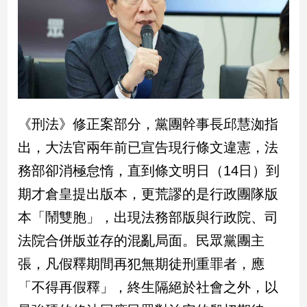
新
冠
病
毒
專
區
《刑法》修正案部分，黨團幹事長邱慧洳指
南
出，大法官兩年前已宣告現行條文違憲，法
台
灣
務部卻消極怠惰，直到條文明日（14日）到
觀
期才倉皇提出版本，更荒謬的是行政團隊版
點
本「鬧雙胞」，出現法務部版與行政院、司
南
法院合併版並存的混亂局面。民眾黨團主
台
灣
張，凡假釋期間再犯無期徒刑重罪者，應
觀
「不得再假釋」，終生隔絕於社會之外，以
點