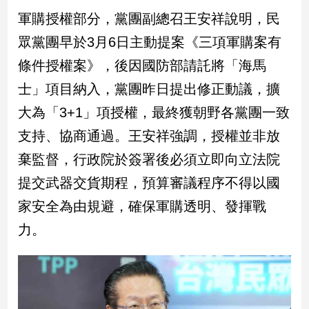
民
軍購授權部分，黨團副總召王安祥說明，民
調
眾黨團早於3月6日主動提案《三項軍購案有
國
會
條件授權案》，後因國防部請託將「海馬
焦
士」項目納入，黨團昨日提出修正動議，擴
點
大為「3+1」項授權，最終獲朝野各黨團一致
支持、協商通過。王安祥強調，授權並非放
觀
點
棄監督，行政院於簽署後必須立即向立法院
提交武器交貨期程，預算審議程序不得以國
兩
岸/
家安全為由規避，確保軍購透明、發揮戰
國
力。
際
社
會/
地
方