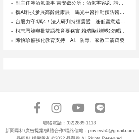
副主任涉酒駕肇事 吉安鄉公所：酒駕零容忍 請辭獲准
專
攜AI科技參展高齡健康展 馬光中醫推動預防醫學迎接長壽新經濟
區
台股力守4萬4！法人研判持續震盪 逢低留意這些族群
【我
的
柯志恩競辦批雙語教育要務實 賴瑞隆競辦駁勿唱衰高雄
觀
陳怡珍籲強化教育支持 AI、防毒、家教三箭齊發
點】
聯絡電話：(02)2889-1113
新聞爆料/廣告提案/媒體合作/聯絡信箱：pinview50@gmail.com
品觀點 版權所有 ©2022 品觀點 All Rights Reserved.