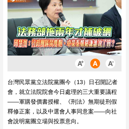
市
房
地
產
品
觀
點
政
治
台灣民眾黨立法院黨團今（13）日召開記者
政
會，就立法院院會今日處理的三大重要議程
治
焦
——軍購發價書授權、《刑法》無期徒刑假
點
釋修正案，以及中選會人事同意案——向社
品
觀
會說明黨團立場與投票意向。
點