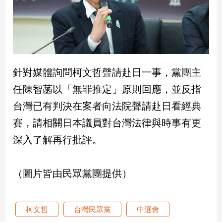
建
築/
室
內
設
計
針對媒體詢問柯文哲聲請赴日一事，黨團主
旅
任陳智菡以「無罪推定」原則回應，並反指
遊/
美
台灣已有判決在案者向法院聲請赴日看經典
食
賽，請相關日本議員對台灣法律與時事有更
星
座/
深入了解再行批評。
命
理
（圖片皆由民眾黨團提供）
消
費
健
柯文哲
台灣民眾黨
中選會
康/
親