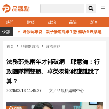
熱門
財經
政治
品論
影音
品
暑假玩布袋 親子暢遊海線生態 體驗食農樂趣
觀
點
財
首頁
品觀點政治
政治焦點
經
法務部拖兩年才補破網 邱慧洳：行
台
灣
政團隊鬧雙胞、卓榮泰鄭銘謙誰說了
財
經
算？
新
聞
2026/03/13 11:45:27
文／品觀點編輯中心
產
經/
股