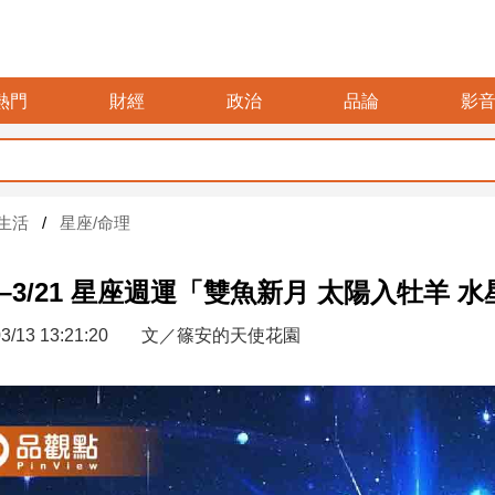
熱門
財經
政治
品論
影
生活
星座/命理
15–3/21 星座週運「雙魚新月 太陽入牡羊 
3/13 13:21:20
文／篠安的天使花園