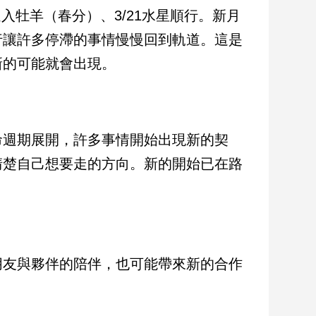
進入牡羊（春分）、3/21水星順行。新月
行讓許多停滯的事情慢慢回到軌道。這是
新的可能就會出現。
命週期展開，許多事情開始出現新的契
清楚自己想要走的方向。新的開始已在路
朋友與夥伴的陪伴，也可能帶來新的合作
。