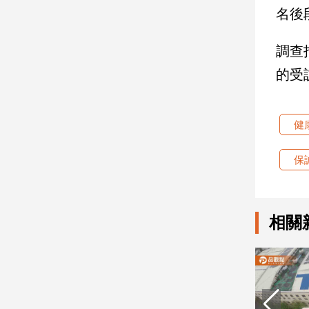
名後
建
築/
室
調查
內
的受
設
計
旅
健
遊/
美
食
保
星
座/
命
相關
理
消
費
健
康/
親