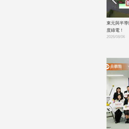
子/
感
情
 外送旅遊平
東元與半導體廠簽購售電契約 供逾3億
星展
藝
刷卡金！
度綠電！
創新高
術
2026/08/06
2026/0
／
文
創
／
電
影
推
薦
科
技/
遊
戲
運
動