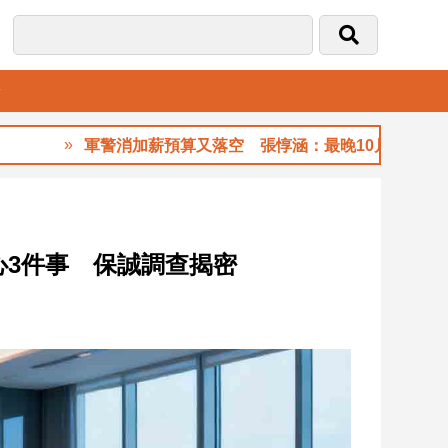
音
軍警消加薪預算又落空 張惇涵：最晚10月與立法院溝通
心3件事 保誠調查揭密