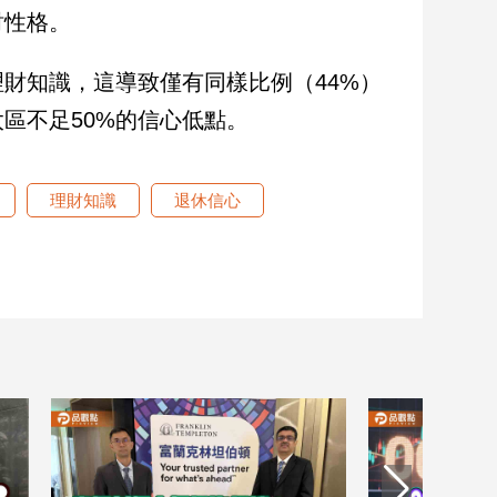
財性格。
財知識，這導致僅有同樣比例（44%）
區不足50%的信心低點。
理財知識
退休信心