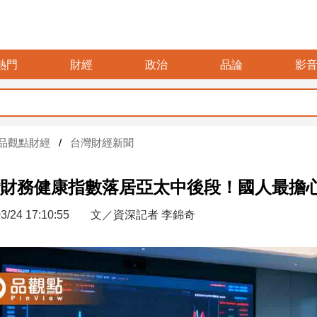
熱門
財經
政治
品論
影
品觀點財經
台灣財經新聞
財務健康指數落居亞太中後段！國人最擔
3/24 17:10:55
文／資深記者 李錦奇