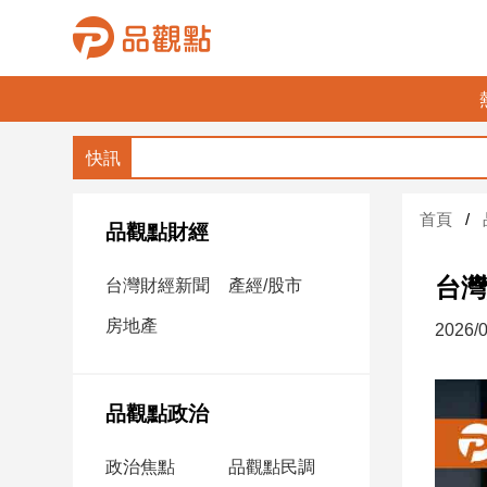
品
觀
點
財
首頁
經
品觀點財經
台
台灣
台灣財經新聞
產經/股市
灣
財
房地產
2026/0
經
新
聞
品觀點政治
產
經/
政治焦點
品觀點民調
股