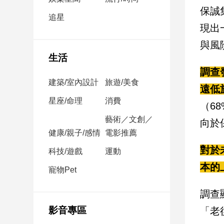
民
保誠
調
追星
現出
國
會
與風
焦
生活
點
調查
建築/室內設計
旅遊/美食
遠低
觀
星座/命理
消費
（6
點
藝術／文創／
向於
健康/親子/感情
電影推薦
兩
岸/
對於
科技/遊戲
運動
國
本的
際
寵物Pet
社
調查
會/
地
影音專區
「老
方