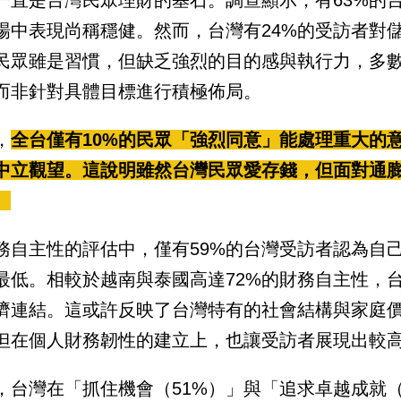
場中表現尚稱穩健。然而，台灣有24%的受訪者對
民眾雖是習慣，但缺乏強烈的目的感與執行力，多
而非針對具體目標進行積極佈局。
，
全台僅有10%的民眾「強烈同意」能處理重大的
中立觀望。這說明雖然台灣民眾愛存錢，但面對通
。
務自主性的評估中，僅有59%的台灣受訪者認為自
最低。相較於越南與泰國高達72%的財務自主性，
濟連結。這或許反映了台灣特有的社會結構與家庭
但在個人財務韌性的建立上，也讓受訪者展現出較
，台灣在「抓住機會（51%）」與「追求卓越成就（