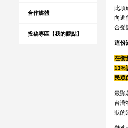
新
此項研
冠
合作媒體
病
向進
毒
合受
專
區
投稿專區【我的觀點】
這份
南
在衡
台
13
灣
觀
民眾
點
最顯
南
台灣
台
灣
狀的
觀
點
儲蓄