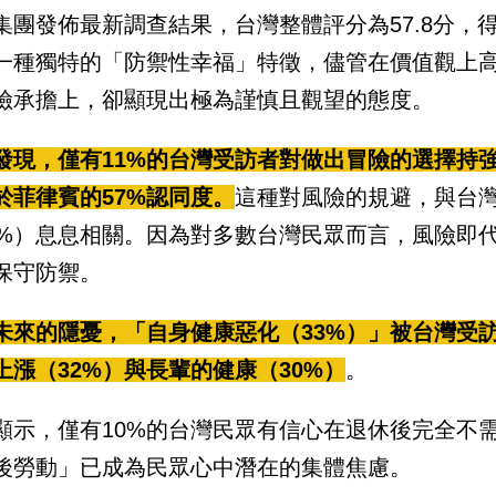
集團發佈最新調查結果，台灣整體評分為57.8分，
一種獨特的「防禦性幸福」特徵，儘管在價值觀上
險承擔上，卻顯現出極為謹慎且觀望的態度。
發現，僅有11%的台灣受訪者對做出冒險的選擇持
於菲律賓的57%認同度。
這種對風險的規避，與台
8%）息息相關。因為對多數台灣民眾而言，風險即
保守防禦。
未來的隱憂，「自身健康惡化（33%）」被台灣受
上漲（32%）與長輩的健康（30%）
。
顯示，僅有10%的台灣民眾有信心在退休後完全不
後勞動」已成為民眾心中潛在的集體焦慮。