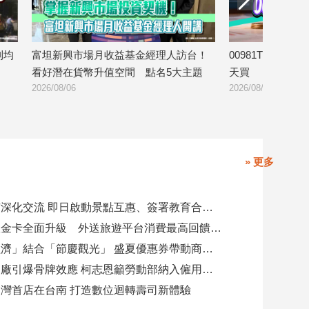
人訪台！
00981T八月除息0.082元 想領息最晚這
台股強彈1
5大主題
天買
回補903億
2026/08/06
2026/08/06
» 更多
高雄陸奧市深化交流 即日啟動景點互惠、簽署教育合作MOU
美國運通耀金卡全面升級 外送旅遊平台消費最高回饋4400刷卡金！
「演唱會經濟」結合「節慶觀光」 盛夏優惠券帶動商圈消費升溫
憂石化業關廠引爆骨牌效應 柯志恩籲勞動部納入僱用安定第十類
灣首店在台南 打造數位迴轉壽司新體驗