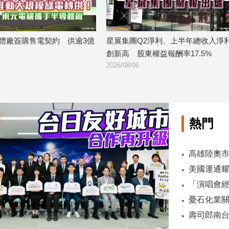
集團Q2淨利、上半年總收入淨利均
富坦新興市場月收益基金經理
 股東權益報酬率17.5%
看好潛在貨幣升值空間 點名
8/06
2026/08/06
熱門
壽司郎南台