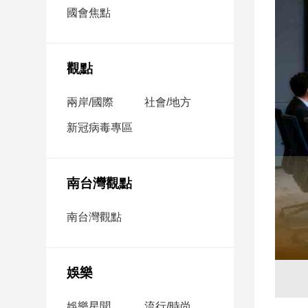
市
國會焦點
房
地
產
觀點
兩岸/國際
社會/地方
品
觀
新冠病毒專區
點
政
治
南台灣觀點
政
南台灣觀點
治
焦
點
娛樂
品
觀
點
娛樂星聞
流行/時尚