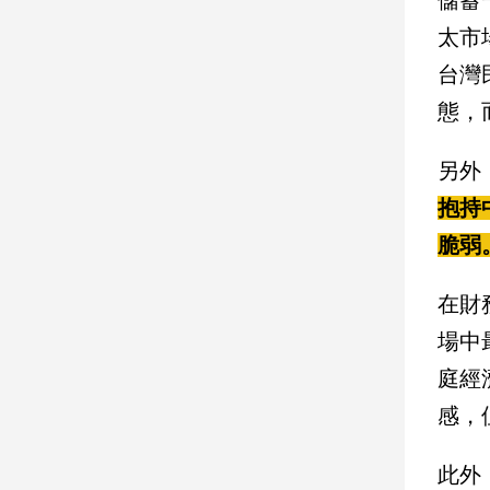
太市
娛
台灣
樂
態，
娛
樂
另外
星
聞
抱持
流
脆弱
行/
時
在財
尚
追
場中
星
庭經
感，
生
活
此外