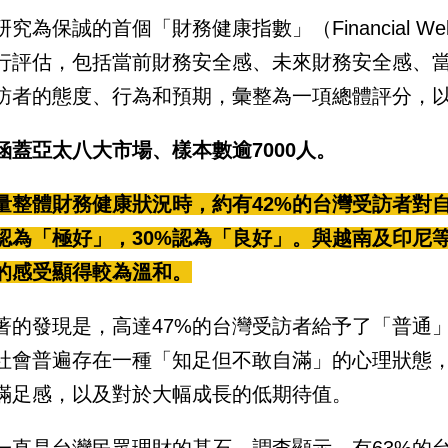
究為保誠的首個「財務健康指數」（Financial Wel
行評估，包括當前財務安全感、未來財務安全感、
訪者的態度、行為和預期，彙整為一項總體評分，
涵蓋亞太八大市場、樣本數逾7000人。
量整體財務健康狀況時，約有42%的台灣受訪者對
%認為「極好」，30%認為「良好」。與越南及印尼
的感受顯得較為溫和。
著的發現是，高達47%的台灣受訪者給予了「普通
社會普遍存在一種「知足但不敢自滿」的心理狀態
滿足感，以及對於大幅成長的低期待值。
一直是台灣民眾理財的基石。調查顯示，有63%的