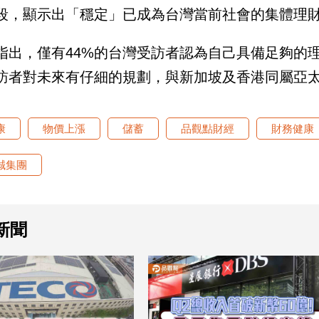
段，顯示出「穩定」已成為台灣當前社會的集體理
指出，僅有44%的台灣受訪者認為自己具備足夠的理
訪者對未來有仔細的規劃，與新加坡及香港同屬亞太
康
物價上漲
儲蓄
品觀點財經
財務健康
誠集團
新聞