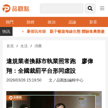
熱門
財經
政治
品論
影音
品
暑假玩布袋 親子暢遊海線生態 體驗食農樂趣
觀
點
財
首頁
生活
消費
經
違規業者換縣市執業照常跑 廖偉
台
灣
翔：全國裁罰平台形同虛設
財
經
2026/03/26 15:19:50
文／品觀點編輯中心
新
聞
產
經/
股