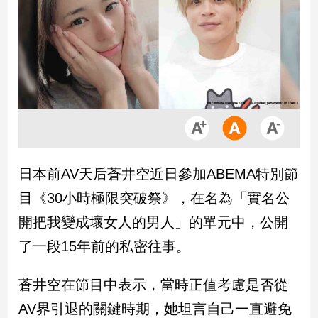
市
房
地
產
品
觀
點
政
日本前AV天后蒼井空近日參加ABEMA特別節
治
目《30小時極限突破祭》，在名為「實名公
政
開把我變成壞女人的男人」的單元中，公開
治
了一段15年前的私密往事。
焦
點
品
蒼井空在節目中表示，當時正值考慮是否從
觀
AV界引退的關鍵時期，她坦言自己一直避免
點