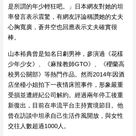
新
是所謂的年少輕狂吧。」日本網友對她的坦
冠
率發言表示震驚，有網友評論稱讚她的丈夫
病
毒
心胸寬廣，蒼井空也回應表示丈夫確實很
專
區
棒。
山本裕典曾是知名日劇男神，參演過《花樣
南
少年少女》、《麻辣教師GTO》、《櫻蘭高
台
校男公關部》等熱門作品。然而2014年因酒
灣
觀
店坐檯小姐拍下一夜情床照事件，形象嚴重
點
受損並遭經紀公司解約。經過兩年停工後重
南
新復出，目前在串流平台主持實境節目。他
台
曾在訪談中坦承自己生活作風開放，與女性
灣
觀
交往人數超過1000人。
點