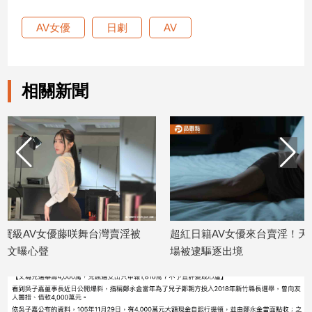
AV女優
日劇
AV
娛
樂
娛
相關新聞
樂
星
聞
流
行/
時
尚
追
星
灣賣淫被
超紅日籍AV女優來台賣淫！天母旅館當
前人氣AV
場被逮驅逐出境
你們有什
2026/06/02
2026/05/27
生
活