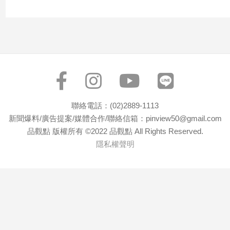
子/
感
情
藝
術
／
文
創
／
聯絡電話：(02)2889-1113
電
新聞爆料/廣告提案/媒體合作/聯絡信箱：pinview50@gmail.com
影
品觀點 版權所有 ©2022 品觀點 All Rights Reserved.
推
薦
隱私權聲明
科
技/
遊
戲
運
動