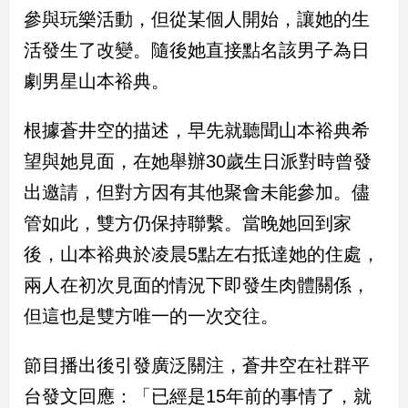
民
參與玩樂活動，但從某個人開始，讓她的生
調
活發生了改變。隨後她直接點名該男子為日
國
會
劇男星山本裕典。
焦
點
根據蒼井空的描述，早先就聽聞山本裕典希
望與她見面，在她舉辦30歲生日派對時曾發
觀
出邀請，但對方因有其他聚會未能參加。儘
點
管如此，雙方仍保持聯繫。當晚她回到家
兩
後，山本裕典於凌晨5點左右抵達她的住處，
岸/
兩人在初次見面的情況下即發生肉體關係，
國
際
但這也是雙方唯一的一次交往。
社
會/
節目播出後引發廣泛關注，蒼井空在社群平
地
方
台發文回應：「已經是15年前的事情了，就