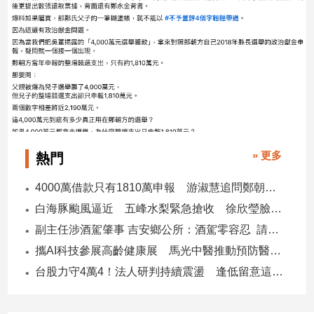
建
築/
室
內
設
計
旅
遊/
美
» 更多
熱門
食
星
4000萬借款只有1810萬申報 游淑慧追問鄭朝方：2190萬差額去哪了
座/
白海豚颱風逼近 五峰水梨緊急搶收 徐欣瑩臉書急呼「搶救五峰水梨」
命
理
副主任涉酒駕肇事 吉安鄉公所：酒駕零容忍 請辭獲准
消
攜AI科技參展高齡健康展 馬光中醫推動預防醫學迎接長壽新經濟
費
台股力守4萬4！法人研判持續震盪 逢低留意這些族群
健
康/
親