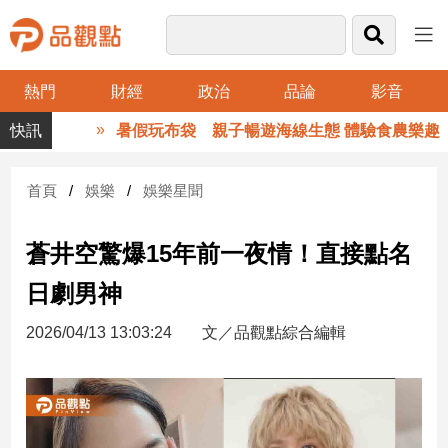
熱門
財經
政治
品論
影音
品
暑假玩布袋 親子暢遊海線生態 體驗食農樂趣
觀
點
財
首頁
娛樂
娛樂星聞
經
蒼井空驚爆15年前一夜情！直接點名
台
灣
日劇男神
財
經
2026/04/13 13:03:24
文／品觀點綜合編輯
新
聞
產
經/
股