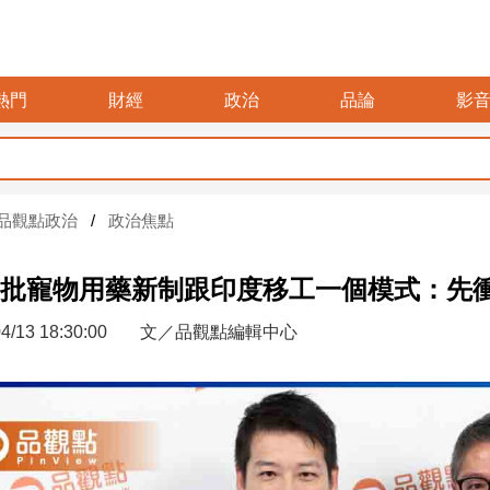
熱門
財經
政治
品論
影
品觀點政治
政治焦點
批寵物用藥新制跟印度移工一個模式：先
4/13 18:30:00
文／品觀點編輯中心