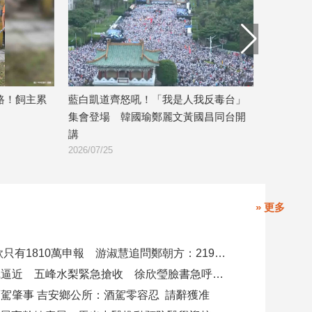
累
藍白凱道齊怒吼！「我是人我反毒台」
5年影印紙用量要
集會登場 韓國瑜鄭麗文黃國昌同台開
索資北市基層公
2026/07/22
講
2026/07/25
» 更多
4000萬借款只有1810萬申報 游淑慧追問鄭朝方：2190萬差額去哪了
白海豚颱風逼近 五峰水梨緊急搶收 徐欣瑩臉書急呼「搶救五峰水梨」
駕肇事 吉安鄉公所：酒駕零容忍 請辭獲准