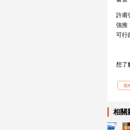
娛
許甫
樂
強推
可行
娛
樂
星
聞
流
想了
行/
時
尚
寵
追
星
相關
生
活