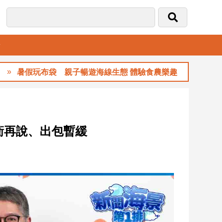
音
暑假玩布袋 親子暢遊海線生態 體驗食農樂趣
衝再說、出包暫緩