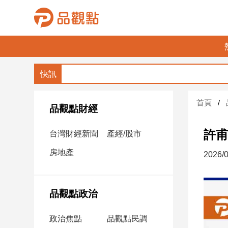
品
觀
點
財
首頁
經
品觀點財經
台
許甫
台灣財經新聞
產經/股市
灣
財
房地產
2026/0
經
新
聞
品觀點政治
產
經/
政治焦點
品觀點民調
股