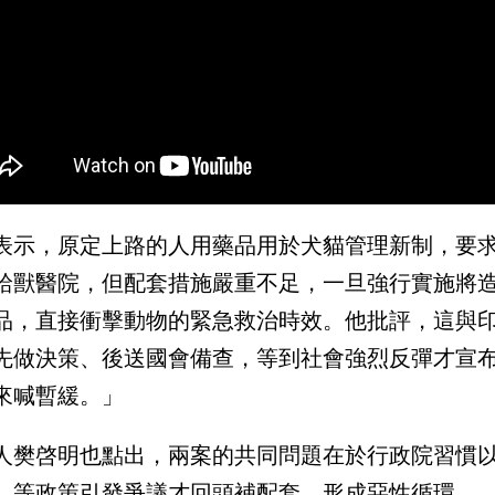
表示，原定上路的人用藥品用於犬貓管理新制，要
給獸醫院，但配套措施嚴重不足，一旦強行實施將
品，直接衝擊動物的緊急救治時效。他批評，這與印
先做決策、後送國會備查，等到社會強烈反彈才宣
來喊暫緩。」
人樊啓明也點出，兩案的共同問題在於行政院習慣
，等政策引發爭議才回頭補配套，形成惡性循環。