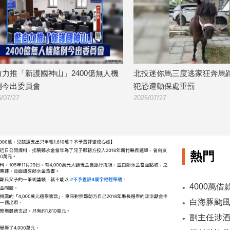
新護國神山」2400億無人機
北投迷你馬三度逃家狂奔馬路！飼主
員會
犯恐遭動保處重罰
2026/07/27
熱門
副主任涉酒