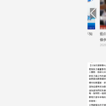
建
築/
室
內
設
計
報告 民眾
侯漢廷點名：廠長、總座、董座知不知
藍白力推「
旅
道？台糖通報鏈遭起底
條例今出委
遊/
2026/08/03
2026/07/27
美
食
星
座/
命
理
消
費
健
康/
親