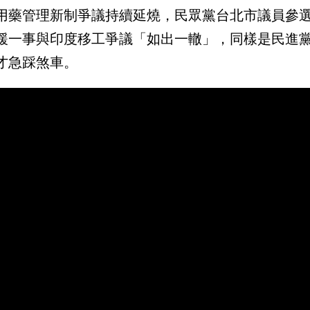
用藥管理新制爭議持續延燒，民眾黨台北市議員參
緩一事與印度移工爭議「如出一轍」，同樣是民進
才急踩煞車。