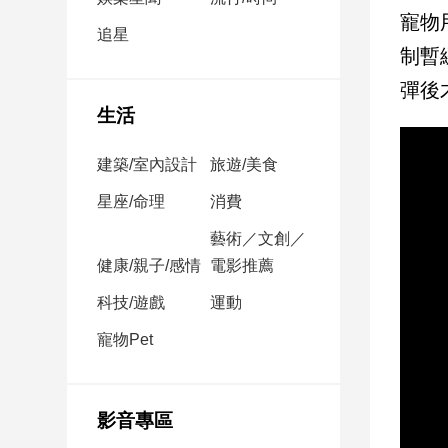
民
寵物
調
追星
制暫
國
會
彈後
焦
生活
點
建築/室內設計
旅遊/美食
觀
星座/命理
消費
點
藝術／文創／
健康/親子/感情
電影推薦
兩
岸/
科技/遊戲
運動
國
際
寵物Pet
社
會/
地
影音專區
方