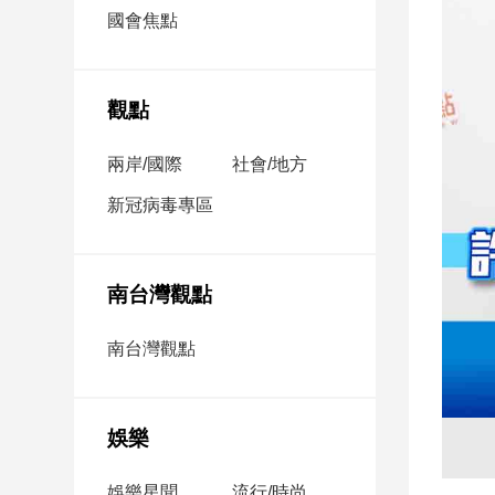
市
國會焦點
房
地
產
觀點
兩岸/國際
社會/地方
品
觀
新冠病毒專區
點
政
治
南台灣觀點
政
南台灣觀點
治
焦
點
娛樂
品
觀
點
娛樂星聞
流行/時尚