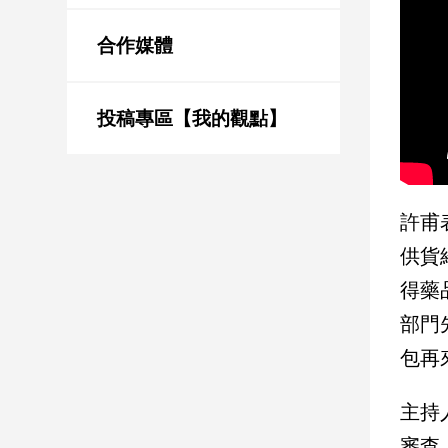
新
冠
合作媒體
病
毒
專
區
投稿專區【我的觀點】
南
台
許甫
灣
供貨
觀
得藥
點
部門
南
包再
台
灣
觀
主持
點
審查