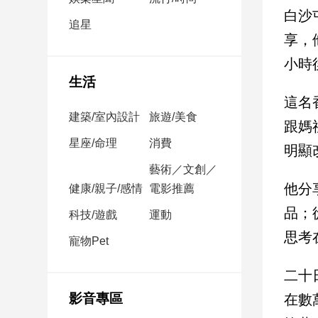
民
白沙
調
追星
享，
國
會
小時
焦
生活
點
這名
建築/室內設計
旅遊/美食
跟媽
觀
星座/命理
消費
明顯
點
藝術／文創／
他分
健康/親子/感情
電影推薦
兩
岸/
品；
科技/遊戲
運動
國
思考
際
寵物Pet
社
二十
會/
地
影音專區
在數
方