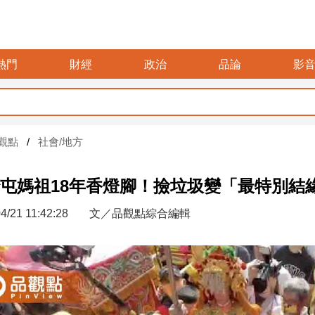
熱門
財經
政治
品論
影
觀點
社會/地方
屯媽祖18年香燈腳！撿垃圾變「最特別結
4/21 11:42:28
文／品觀點綜合編輯