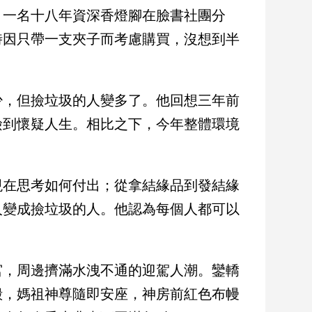
。一名十八年資深香燈腳在臉書社團分
時因只帶一支夾子而考慮購買，沒想到半
。
少，但撿垃圾的人變多了。他回想三年前
撿到懷疑人生。相比之下，今年整體環境
現在思考如何付出；從拿結緣品到發結緣
人變成撿垃圾的人。他認為每個人都可以
宮，周邊擠滿水洩不通的迎駕人潮。鑾轎
殿，媽祖神尊隨即安座，神房前紅色布幔