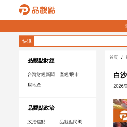
品
觀
點
財
首頁
經
品觀點財經
台
白沙
台灣財經新聞
產經/股市
灣
財
房地產
2026/0
經
新
聞
品觀點政治
產
經/
政治焦點
品觀點民調
股