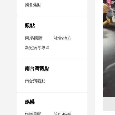
市
國會焦點
房
地
產
觀點
兩岸/國際
社會/地方
品
觀
新冠病毒專區
點
政
治
南台灣觀點
政
南台灣觀點
治
焦
點
娛樂
品
觀
點
娛樂星聞
流行/時尚