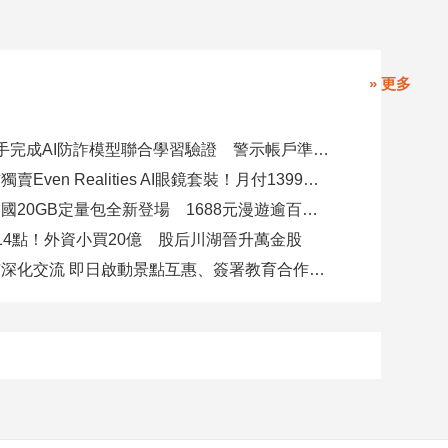
» 更多
8大銀行攜手完成AI防詐模型聯合學習驗證 警示帳戶準確度提升2倍
台灣大電信獨賣Even Realities AI眼鏡套裝！月付1399元 專案價3990
遠傳跨洲多國20GB定量包全新登場 1688元漫遊逾百國家！
14點！外資小買20億 股后川湖晉升萬金股
高雄陸奧市深化交流 即日啟動景點互惠、簽署教育合作MOU