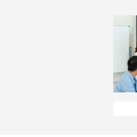
娛
樂
娛
樂
星
聞
流
行/
時
尚
追
星
生
活