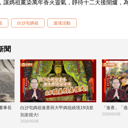
，讓媽祖薰染萬年香火靈氣，靜待十二天後開爐，
祖
白沙屯媽祖
遶境活動
新聞
進香與大甲媽祖繞境19項差
「進香」「遶境」「會香」差別在哪
2026/05/08