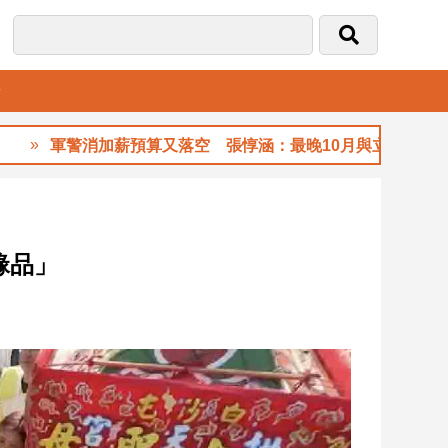
音
軍警消加薪預算又落空 張惇涵：最晚10月與立法院溝通
緣品」