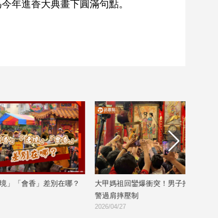
為今年進香大典畫下圓滿句點。
？
大甲媽祖回鑾爆衝突！男子推擠信眾遭
大甲媽遶境爆警
警過肩摔壓制
盃
2026/04/27
2026/04/20