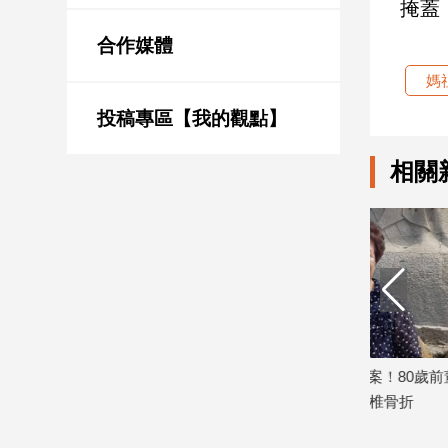
掩蓋
新
冠
合作媒體
病
毒
媽
專
區
投稿專區【我的觀點】
相關
南
台
灣
觀
點
南
台
！男子狂推
北港媽祖遶境驚爆血案！80歲前董事長
白沙屯媽祖
灣
遭40惡徒闖宅毆打脊椎骨折
別差很大!
觀
點
2026/05/08
2026/05/08