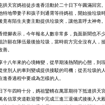
屯拱天宮媽祖徒步進香活動於二十日下午圓滿回宮
他特地帶妻子和孩子到通霄等待媽祖，開始撿垃圾
後竟有陌生夫妻主動提供垃圾夾，讓他直呼太神奇
香燈腳表示，今年報名人數非常多，負面新聞也不
祖許願在隊伍最後撿垃圾，當時前方完全沒有人，
改善。
享十八年來的心境轉變，從早期湊熱鬧的心態，到
從坐別人的車到變成提供接駁的司機；從丟垃圾的
在進香過程中要成為怎樣的人。
日下午四時十分，媽祖鑾轎在萬眾期待下抵達拱天
萬名信眾夾道歡迎聲中完成三進三退儀式後衝入大