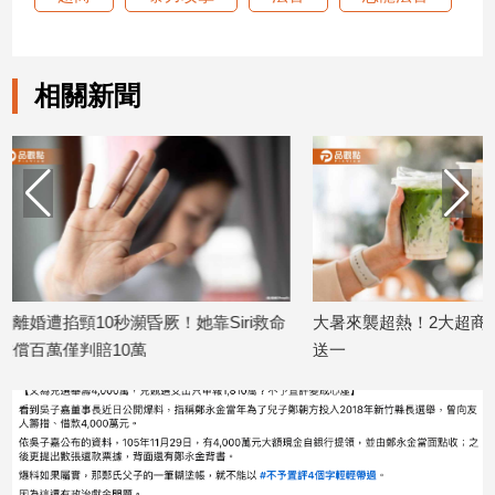
建
築/
室
相關新聞
內
設
計
旅
遊/
美
食
星
座/
靠Siri救命
大暑來襲超熱！2大超商祭百款飲品買一
BMW直
命
送一
慎釀禍
理
2026/07/22
2026/07/2
消
費
健
康/
親