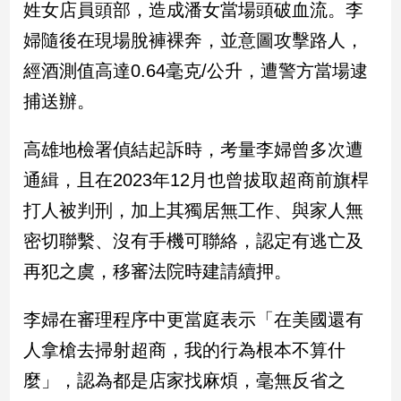
姓女店員頭部，造成潘女當場頭破血流。李
民
調
婦隨後在現場脫褲裸奔，並意圖攻擊路人，
國
經酒測值高達0.64毫克/公升，遭警方當場逮
會
焦
捕送辦。
點
高雄地檢署偵結起訴時，考量李婦曾多次遭
通緝，且在2023年12月也曾拔取超商前旗桿
觀
點
打人被判刑，加上其獨居無工作、與家人無
密切聯繫、沒有手機可聯絡，認定有逃亡及
兩
岸/
再犯之虞，移審法院時建請續押。
國
際
李婦在審理程序中更當庭表示「在美國還有
社
會/
人拿槍去掃射超商，我的行為根本不算什
地
麼」，認為都是店家找麻煩，毫無反省之
方