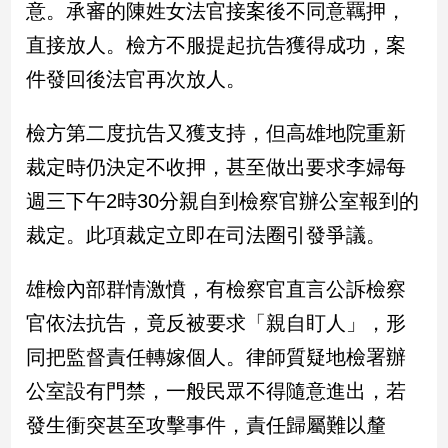
意。承審的陳姓女法官接案後不同意羈押，
新
冠
直接放人。檢方不服提起抗告獲得成功，案
病
毒
件發回後法官再次放人。
專
區
檢方第二度抗告又獲支持，但高雄地院重新
裁定時仍決定不收押，甚至做出要求李婦每
南
週三下午2時30分親自到檢察官辦公室報到的
台
裁定。此項裁定立即在司法圈引發爭議。
灣
觀
雄檢內部群情激憤，有檢察官直言公訴檢察
點
官依法抗告，竟反被要求「親自盯人」，形
南
同把監督責任轉嫁個人。律師質疑地檢署辦
台
灣
公室設有門禁，一般民眾不得隨意進出，若
觀
發生衝突甚至攻擊事件，責任歸屬難以釐
點