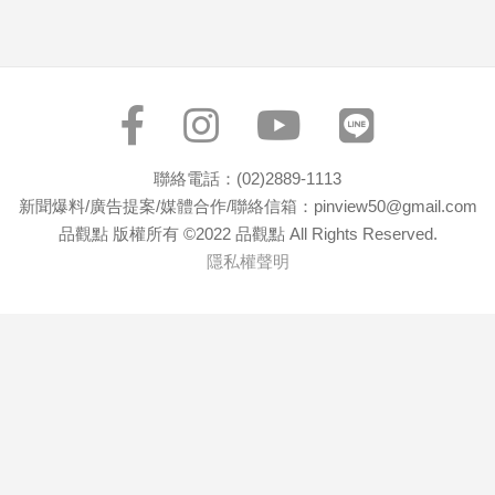
寵
物
Pet
影
音
聯絡電話：(02)2889-1113
專
新聞爆料/廣告提案/媒體合作/聯絡信箱：pinview50@gmail.com
區
品觀點 版權所有 ©2022 品觀點 All Rights Reserved.
隱私權聲明
合
作
媒
體
投
稿