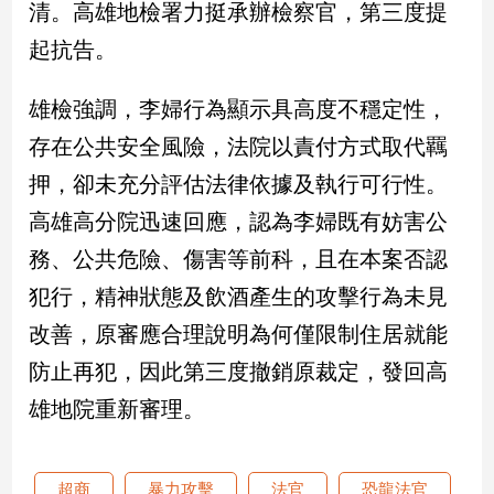
清。高雄地檢署力挺承辦檢察官，第三度提
起抗告。
娛
樂
雄檢強調，李婦行為顯示具高度不穩定性，
娛
存在公共安全風險，法院以責付方式取代羈
樂
星
押，卻未充分評估法律依據及執行可行性。
聞
高雄高分院迅速回應，認為李婦既有妨害公
流
務、公共危險、傷害等前科，且在本案否認
行/
時
犯行，精神狀態及飲酒產生的攻擊行為未見
尚
改善，原審應合理說明為何僅限制住居就能
追
星
防止再犯，因此第三度撤銷原裁定，發回高
雄地院重新審理。
生
活
超商
暴力攻擊
法官
恐龍法官