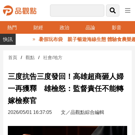
熱門
財經
政治
品論
影音
品
暑假玩布袋 親子暢遊海線生態 體驗食農樂趣
觀
點
財
首頁
觀點
社會/地方
經
三度抗告三度發回！高雄超商砸人婦
台
灣
一再獲釋 雄檢怒：監督責任不能轉
財
經
嫁檢察官
新
聞
2026/05/01 16:37:05
文／品觀點綜合編輯
產
經/
股