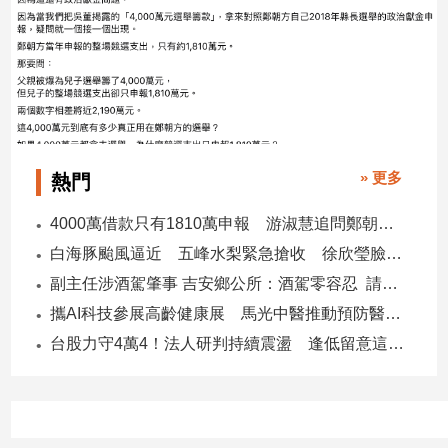
子/
感
情
藝
術
／
文
創
» 更多
熱門
／
電
4000萬借款只有1810萬申報 游淑慧追問鄭朝方：2190萬差額去哪了
影
白海豚颱風逼近 五峰水梨緊急搶收 徐欣瑩臉書急呼「搶救五峰水梨」
推
薦
副主任涉酒駕肇事 吉安鄉公所：酒駕零容忍 請辭獲准
科
攜AI科技參展高齡健康展 馬光中醫推動預防醫學迎接長壽新經濟
技/
台股力守4萬4！法人研判持續震盪 逢低留意這些族群
遊
戲
運
動