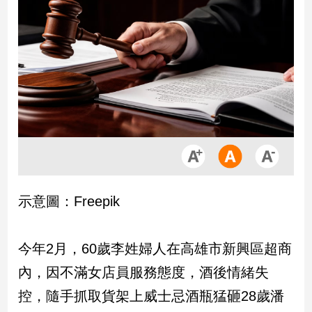
市
房
地
產
品
觀
點
政
治
示意圖：Freepik
政
治
焦
今年2月，60歲李姓婦人在高雄市新興區超商
點
內，因不滿女店員服務態度，酒後情緒失
品
觀
控，隨手抓取貨架上威士忌酒瓶猛砸28歲潘
點