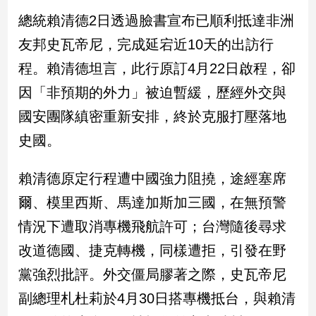
民
總統賴清德2日透過臉書宣布已順利抵達非洲
調
友邦史瓦帝尼，完成延宕近10天的出訪行
國
會
程。賴清德坦言，此行原訂4月22日啟程，卻
焦
點
因「非預期的外力」被迫暫緩，歷經外交與
國安團隊縝密重新安排，終於克服打壓落地
史國。
觀
點
賴清德原定行程遭中國強力阻撓，途經塞席
兩
爾、模里西斯、馬達加斯加三國，在無預警
岸/
國
情況下遭取消專機飛航許可；台灣隨後尋求
際
改道德國、捷克轉機，同樣遭拒，引發在野
社
會/
黨強烈批評。外交僵局膠著之際，史瓦帝尼
地
副總理札杜莉於4月30日搭專機抵台，與賴清
方