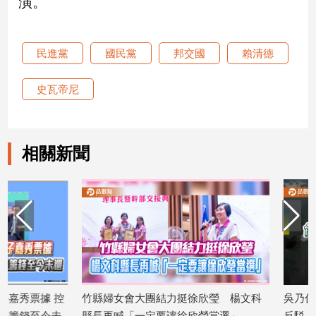
演。
建
築/
室
民進黨
國民黨
邦交國
賴清德
內
設
史瓦帝尼
計
旅
遊/
美
相關新聞
食
星
座/
命
理
消
費
健
竹縣婦女會大團結力挺徐欣瑩 楊文科
吳乃仁管收12天就放
康/
親
縣長再喊「一定要讓徐欣瑩當選」
反駁：沒有司法雙標