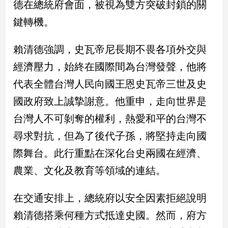
德在總統府會面，被視為雙方突破封鎖的關
新
冠
鍵轉機。
病
毒
賴清德強調，史瓦帝尼長期不畏各項外交與
專
區
經濟壓力，始終在國際間為台灣發聲，他將
代表全體台灣人民向國王恩史瓦帝三世及史
南
國政府致上誠摯謝意。他重申，走向世界是
台
台灣人不可剝奪的權利，熱愛和平的台灣不
灣
尋求對抗，但為了後代子孫，將堅持走向國
觀
點
際舞台。此行重點在深化台史兩國在經濟、
農業、文化及教育等領域的連結。
南
台
灣
在交通安排上，總統府以安全因素拒絕說明
觀
賴清德搭乘何種方式抵達史國。然而，府方
點