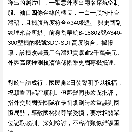
釋出的照片中，一張意外露出兩名穿航空制
服、袖口四條金線的機長，一白一黑均非台
娛
灣籍，且機腹角度符合A340機型，與史國副
樂
總理來台所搭、前身為華航B-18802號A340-
娛
樂
300型機的機號3DC-SDF高度吻合。據報
星
導，該機改裝費用台灣即貢獻逾2千萬美元。
聞
外界高度推測賴清德係搭乘史國專機抵達。
流
行/
時
尚
對於出訪成行，國民黨2日發聲明予以祝福，
追
祝願鞏固邦誼順利。但藍營同步嚴厲批評，
星
指外交與國安團隊在最初規劃時嚴重誤判國
際局勢，導致國格與尊嚴受損，要求相關單
生
位記取教訓、深刻檢討，不容許類似錯誤重
活