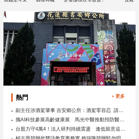
子/
2026/08/06
2026/08/06
感
情
藝
術
／
文
創
／
電
影
推
薦
» 更多
科
熱門
技/
遊
副主任涉酒駕肇事 吉安鄉公所：酒駕零容忍 請辭獲准
戲
攜AI科技參展高齡健康展 馬光中醫推動預防醫學迎接長壽新經濟
運
台股力守4萬4！法人研判持續震盪 逢低留意這些族群
動
柯志恩競辦批雙語教育要務實 賴瑞隆競辦駁勿唱衰高雄