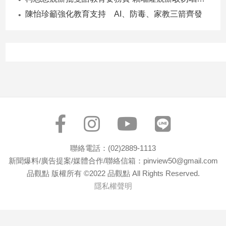
寵
陳怡珍籲強化教育支持 AI、防毒、家教三箭齊發
物
Pet
影
音
專
區
合
聯絡電話：(02)2889-1113
作
新聞爆料/廣告提案/媒體合作/聯絡信箱：pinview50@gmail.com
媒
品觀點 版權所有 ©2022 品觀點 All Rights Reserved.
體
隱私權聲明
投
稿