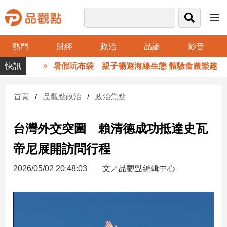
熱門
財經
政治
品論
影音
品
暑假玩布袋 親子暢遊海線生態 體驗食農樂趣
觀
點
財
首頁
品觀點政治
政治焦點
經
台灣外交突圍 賴清德成功抵達史瓦
台
灣
帝尼展開訪問行程
財
經
2026/05/02 20:48:03
文／品觀點編輯中心
新
聞
產
經/
股