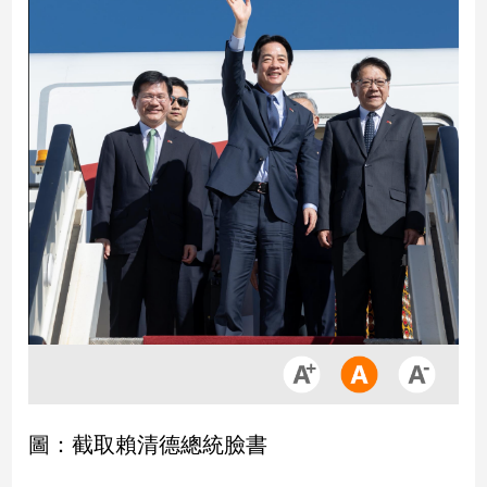
市
房
地
產
品
觀
點
政
治
政
治
焦
點
品
圖：截取賴清德總統臉書
觀
點