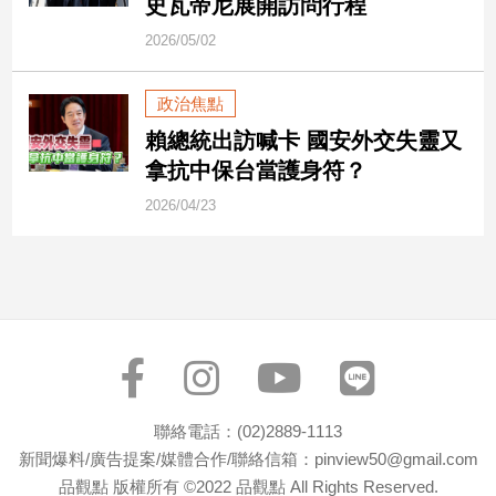
史瓦帝尼展開訪問行程
民
調
2026/05/02
國
會
政治焦點
焦
賴總統出訪喊卡 國安外交失靈又
點
拿抗中保台當護身符？
2026/04/23
觀
點
兩
岸/
國
際
社
會/
聯絡電話：(02)2889-1113
地
新聞爆料/廣告提案/媒體合作/聯絡信箱：pinview50@gmail.com
方
品觀點 版權所有 ©2022 品觀點 All Rights Reserved.