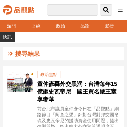
熱門
財經
政治
品論
影音
品
觀
點
財
搜尋結果
經
台
政治焦點
灣
童仲彥轟外交黑洞：台灣每年15
財
經
億砸史瓦帝尼 國王買名錶王室
新
享奢華
聞
前台北市議員童仲彥今日在「品觀點」網
產
路節目「阿童之聲」針對台灣對邦交國帛
經/
琉及史瓦帝尼的援助資金使用問題，提出
股
強烈質疑，指出龐大外交預算透明度不