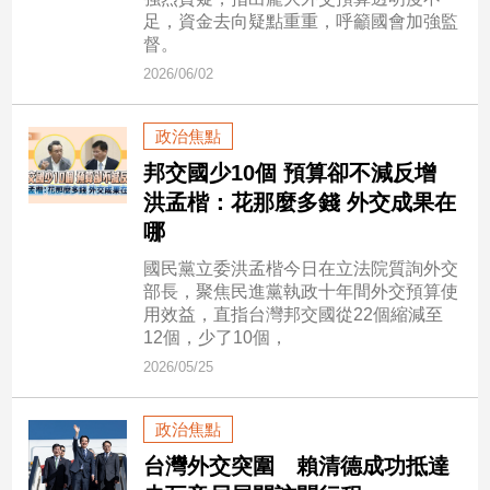
市
足，資金去向疑點重重，呼籲國會加強監
房
督。
地
2026/06/02
產
政治焦點
品
邦交國少10個 預算卻不減反增
觀
洪孟楷：花那麼多錢 外交成果在
點
哪
政
國民黨立委洪孟楷今日在立法院質詢外交
治
部長，聚焦民進黨執政十年間外交預算使
用效益，直指台灣邦交國從22個縮減至
政
12個，少了10個，
治
2026/05/25
焦
點
政治焦點
品
觀
台灣外交突圍 賴清德成功抵達
點