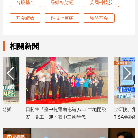
台股基金
品觀點財經
美國科技股
寵
物
Pet
基金績效
科技七巨頭
強勢基金
影
相關新聞
音
專
區
合
作
媒
體
日勝生「臺中捷運南屯站(G11)土地開發
金研院、集保、投信
案」開工 迎向臺中三軌時代
TISA金融教育 將辦1
2026/08/07
2026/08/07
投
稿