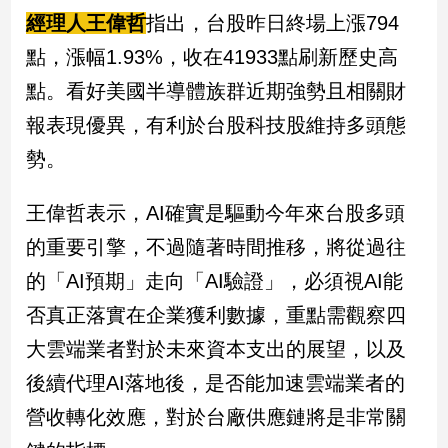
新
經理人王偉哲
指出，台股昨日終場上漲794
冠
病
點，漲幅1.93%，收在41933點刷新歷史高
毒
點。看好美國半導體族群近期強勢且相關財
專
區
報表現優異，有利於台股科技股維持多頭態
勢。
南
王偉哲表示，AI確實是驅動今年來台股多頭
台
灣
的重要引擎，不過隨著時間推移，將從過往
觀
的「AI預期」走向「AI驗證」，必須視AI能
點
否真正落實在企業獲利數據，重點需觀察四
南
大雲端業者對於未來資本支出的展望，以及
台
後續代理AI落地後，是否能加速雲端業者的
灣
觀
營收轉化效應，對於台廠供應鏈將是非常關
點