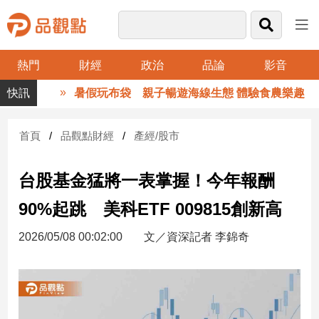
熱門
財經
政治
品論
影音
品
暑假玩布袋 親子暢遊海線生態 體驗食農樂趣
觀
點
財
首頁
品觀點財經
產經/股市
經
台股基金猛將一表掌握！今年報酬
台
灣
90%起跳 美科ETF 009815創新高
財
經
2026/05/08 00:02:00
文／資深記者 李錦奇
新
聞
產
經/
股