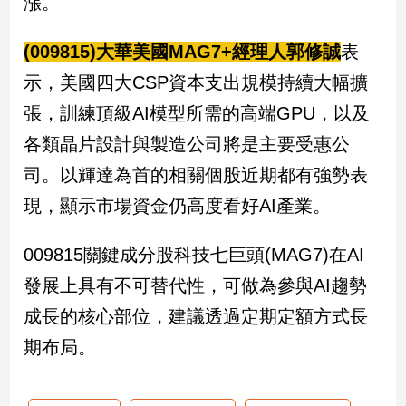
漲。
子/
感
(009815)大華美國MAG7+經理人郭修誠
表
情
示，美國四大CSP資本支出規模持續大幅擴
藝
術
張，訓練頂級AI模型所需的高端GPU，以及
／
文
各類晶片設計與製造公司將是主要受惠公
創
司。以輝達為首的相關個股近期都有強勢表
／
電
現，顯示市場資金仍高度看好AI產業。
影
推
009815關鍵成分股科技七巨頭(MAG7)在AI
薦
科
發展上具有不可替代性，可做為參與AI趨勢
技/
成長的核心部位，建議透過定期定額方式長
遊
戲
期布局。
運
動