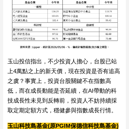
民
調
國
會
焦
點
觀
玉山投信指出，不少投資人擔心，台股已站
點
上4萬點之上的新天價，現在投資是否有追高
兩
之虞？事實上，投資台股關鍵不在指數高
岸/
低，而在成長動能是否延續，在AI帶動的科
國
際
技成長性未見到反轉前，投資人不妨持續採
社
取定期定額方式，穩健參與指數成長行情。
會/
地
方
玉山科技島基金(原PGIM保德信科技島基金)