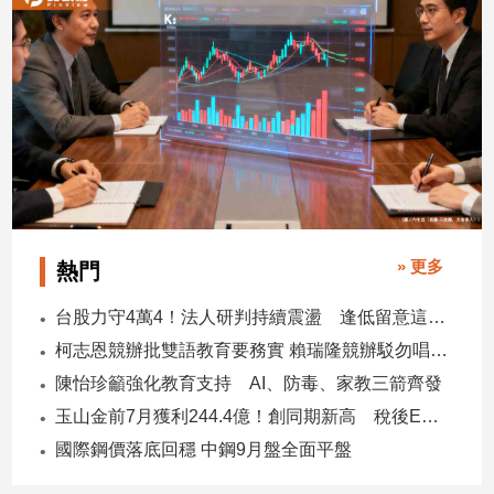
專
區
【我
的
觀
點】
» 更多
熱門
台股力守4萬4！法人研判持續震盪 逢低留意這些族群
柯志恩競辦批雙語教育要務實 賴瑞隆競辦駁勿唱衰高雄
陳怡珍籲強化教育支持 AI、防毒、家教三箭齊發
玉山金前7月獲利244.4億！創同期新高 稅後EPS自結1.51元
國際鋼價落底回穩 中鋼9月盤全面平盤