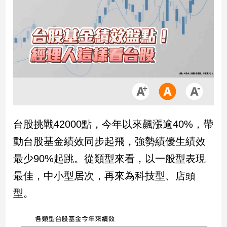
市
房
地
產
品
觀
點
政
台股挑戰42000點，今年以來飆漲逾40%，帶
治
動台股基金績效同步起飛，強勢績優生績效
政
最少90%起跳。從類型來看，以一般型表現
治
最佳，中小型居次，再來為科技型、店頭
焦
點
型。
品
觀
點