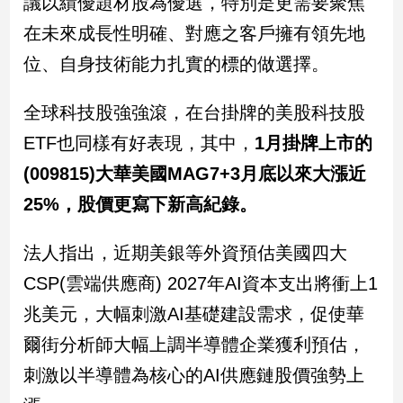
議以績優題材股為優選，特別是更需要聚焦
建
在未來成長性明確、對應之客戶擁有領先地
築/
室
位、自身技術能力扎實的標的做選擇。
內
設
全球科技股強強滾，在台掛牌的美股科技股
計
ETF也同樣有好表現，其中，
1月掛牌上市的
旅
遊/
(009815)大華美國MAG7+3月底以來大漲近
美
25%，股價更寫下新高紀錄。
食
星
座/
法人指出，近期美銀等外資預估美國四大
命
CSP(雲端供應商) 2027年AI資本支出將衝上1
理
兆美元，大幅刺激AI基礎建設需求，促使華
消
費
爾街分析師大幅上調半導體企業獲利預估，
健
刺激以半導體為核心的AI供應鏈股價強勢上
康/
親