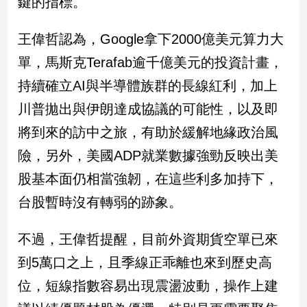
鍵的指標。
娛
王偉哲認為，Google拿下2000億美元算力大
樂
單，馬斯克Terafab逾千億美元的投資計畫，
娛
持續確立AI與半導體族群的長線紅利，加上
樂
川普拋出與伊朗達成協議的可能性，以及即
星
聞
將到來的訪中之旅，有助於緩解地緣政治風
流
險，另外，美國ADP就業數據強勁反映出美
行/
時
股基本面仍相當強韌，在這些利多加持下，
尚
台股暫時沒有轉弱的跡象。
追
星
不過，王偉哲提醒，目前外資期貨空單已來
到5萬口之上，且季線正乖離也來到歷史高
生
位，短線指數容易出現震盪波動，操作上建
活