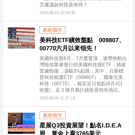
又建議如何投資佈局？
2025-08-19 10:59:38
產經/股市
美科技ETF績效盤點 009807、
00770六月以來領先！
美國科技股6月、7月驚驚漲，連帶推動台
灣投信業者發行的美國科技股ETF，績效
普遍勁揚，漲幅3%起跳，其中，台新標
普科技精選ETF（009807）、國泰北美
科技（00770），截至近日低點(8月4日
收盤)，近２個月累計績效居領先地位。
2025-08-06 11:37:13
產經/股市
星展Q3投資展望！點名I.D.E.A
股 黃金上看3765美元