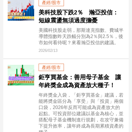
產經/股市
美科技股下跌2％ 瀚亞投信：
娛
短線震盪無須過度擔憂
樂
美國科技股走弱，那斯達克指數、費城半
娛
導體指數昨天跌幅分別為2％與2.5％，後
樂
市如何看待呢？來看瀚亞投信的建議。
星
2026/02/13
聞
流
產經/股市
行/
時
鉅亨買基金：善用母子基金 讓
尚
年終獎金成為資產放大種子！
追
年終獎金入袋，「鉅亨買基金」建議，若
星
能將奬金區分為「享受」與「投資」兩個
口袋，2026年反而可能成為資產放大的
起點。可投資部位建議以基金為核心，並
生
搭配母子基金機制進行規劃，在攻守兼備
下提升效率，讓年終成為長期累積資產的
活