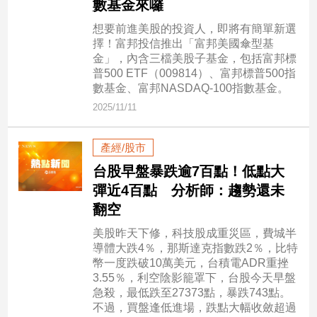
數基金來囉
子/
感
想要前進美股的投資人，即將有簡單新選
情
擇！富邦投信推出「富邦美國傘型基
金」，內含三檔美股子基金，包括富邦標
藝
普500 ETF（009814）、富邦標普500指
術
數基金、富邦NASDAQ-100指數基金。
／
2025/11/11
文
創
／
產經/股市
電
影
台股早盤暴跌逾7百點！低點大
推
彈近4百點 分析師：趨勢還未
薦
翻空
科
美股昨天下修，科技股成重災區，費城半
技/
導體大跌4％，那斯達克指數跌2％，比特
遊
幣一度跌破10萬美元，台積電ADR重挫
戲
3.55％，利空陰影籠罩下，台股今天早盤
運
急殺，最低跌至27373點，暴跌743點。
動
不過，買盤逢低進場，跌點大幅收斂超過