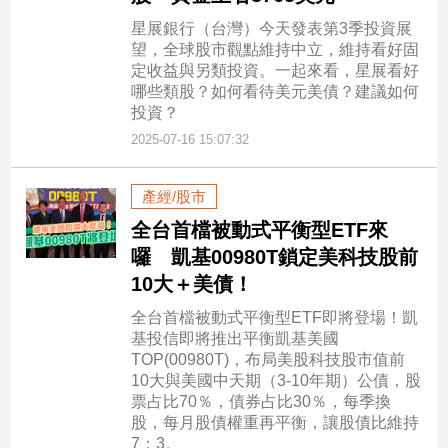
星展銀行（台灣）今天發表第3季投資展
望，全球股市觀點維持中立，維持看好固
定收益與另類投資。一起來看，星展看好
哪些類股？如何看待美元美債？建議如何
投資？
2025-07-16 15:07:32
產經/股市
全台首檔被動式平衡型ETF來
囉 凱基00980T鎖定美科技股前
10大＋美債！
全台首檔被動式平衡型ETF即將登場！凱
基投信即將推出平衡凱基美國
TOP(00980T)，布局美股科技股市值前
10大與美國中天期（3-10年期）公債，股
票占比70％，債券占比30％，每季換
股，每月股債權重再平衡，讓股債比維持
7：3。