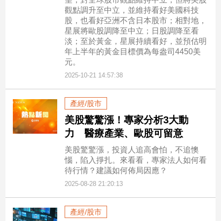
專
觀點調升至中立，並維持看好美國科技
股，也看好亞洲不含日本股市；相對地，
區
星展將歐股調降至中立；日股調降至看
【我
淡；至於黃金，星展持續看好，並預估明
的
年上半年的黃金目標價為每盎司4450美
觀
元。
點】
2025-10-21 14:57:38
產經/股市
美股驚驚漲！專家分析3大動
力 醫療產業、歐股可留意
美股驚驚漲，投資人追高會怕，不追懊
惱，陷入掙扎。來看看，專家法人如何看
待行情？建議如何佈局因應？
2025-08-28 21:20:13
產經/股市