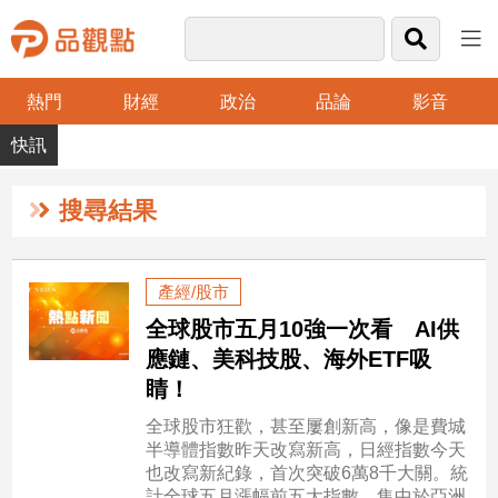
熱門
財經
政治
品論
影音
品
觀
點
財
搜尋結果
經
台
產經/股市
灣
全球股市五月10強一次看 AI供
財
經
應鏈、美科技股、海外ETF吸
新
睛！
聞
全球股市狂歡，甚至屢創新高，像是費城
產
半導體指數昨天改寫新高，日經指數今天
經/
也改寫新紀錄，首次突破6萬8千大關。統
股
計全球五月漲幅前五大指數，集中於亞洲