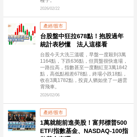
種子。
建
2026/02/22
築/
室
產經/股市
內
設
台股盤中狂拉678點！抱股過年
計
統計表秒懂 法人這樣看
旅
台股今天大洗三溫暖，早盤一度殺到3萬
遊/
1164點，下跌636點，但買盤很快進場，
美
一路拉高，指數甚至一度翻紅至3萬1842
食
點，高低點相差678點，終場小跌18點，
星
收在3萬1782點，投資人猶如坐了一趟雲
座/
霄飛車。
命
2026/02/06
理
消
產經/股市
費
1萬就能前進美股！富邦標普500
健
康/
ETF/指數基金、NASDAQ-100指
親