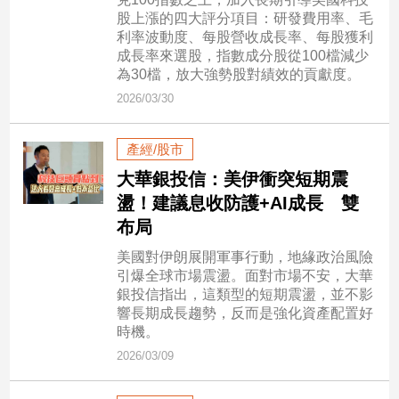
新
股上漲的四大評分項目：研發費用率、毛
冠
利率波動度、每股營收成長率、每股獲利
病
成長率來選股，指數成分股從100檔減少
毒
為30檔，放大強勢股對績效的貢獻度。
專
2026/03/30
區
產經/股市
南
大華銀投信：美伊衝突短期震
台
盪！建議息收防護+AI成長 雙
灣
布局
觀
美國對伊朗展開軍事行動，地緣政治風險
點
引爆全球市場震盪。面對市場不安，大華
銀投信指出，這類型的短期震盪，並不影
南
響長期成長趨勢，反而是強化資產配置好
台
時機。
灣
2026/03/09
觀
點