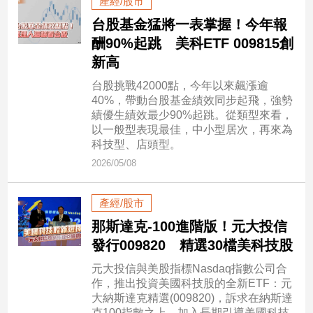
產經/股市
民
調
台股基金猛將一表掌握！今年報
酬90%起跳 美科ETF 009815創
國
會
新高
焦
台股挑戰42000點，今年以來飆漲逾
點
40%，帶動台股基金績效同步起飛，強勢
績優生績效最少90%起跳。從類型來看，
以一般型表現最佳，中小型居次，再來為
觀
科技型、店頭型。
點
2026/05/08
兩
產經/股市
岸/
國
那斯達克-100進階版！元大投信
際
發行009820 精選30檔美科技股
社
元大投信與美股指標Nasdaq指數公司合
會/
作，推出投資美國科技股的全新ETF：元
地
大納斯達克精選(009820)，訴求在納斯達
方
克100指數之上，加入長期引導美國科技