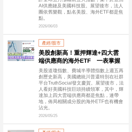
市
AI供應鏈及美國科技股。展望後市，法人
房
圈依舊樂觀，點名美股、海外ETF都是焦
地
點。
產
2026/06/03
產經/股市
品
美股創新高！重押輝達+四大雲
觀
端供應商的海外ETF 一表掌握
點
政
美股道瓊指數、費城半導體指數上週五再
治
創歷史新高，美國總統川普還特別在社群
平台TruthSocial發文慶賀。展望後市，法
政
人看好美國科技巨頭持續領軍，其中，輝
治
達加上四大雲端供應商都是焦點，連帶
焦
地，佈局相關成分股的海外ETF也有機會
點
沾光。
2026/05/25
品
觀
點