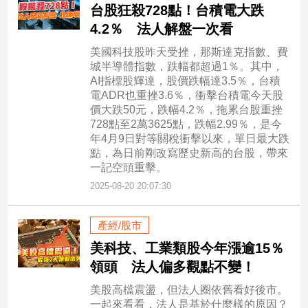
台股狂殺728點！台積電大跌
4.2％ 法人解盤一次看
美國科技股昨天受挫，那斯達克指數、費
城半導體指數，跌幅都超過1％。其中，
AI指標股輝達，股價跌幅達3.5％，台積
電ADR也重挫3.6％，衝擊台積電今天股
價大跌50元，跌幅4.2％，拖累台股重挫
728點至2萬3625點，跌幅2.99％，是今
年4月9日對等關稅衝擊以來，單日最大跌
點，為日前剛改寫歷史新高的台股，帶來
一記空頭重擊。
2025-08-20 20:07:30
產經/股市
美科技、工業類股今年漲逾15％
領頭 法人偏多觀點不變！
美股高檔震盪，但法人圈依舊看好後市。
一起來看看，法人是基於什麼樣的原因？