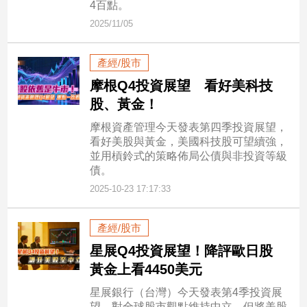
4百點。
寵
物
2025/11/05
Pet
產經/股市
影
摩根Q4投資展望 看好美科技
音
股、黃金！
專
摩根資產管理今天發表第四季投資展望，
區
看好美股與黃金，美國科技股可望續強，
並用槓鈴式的策略佈局公債與非投資等級
債。
合
2025-10-23 17:17:33
作
媒
產經/股市
體
星展Q4投資展望！降評歐日股
黃金上看4450美元
投
星展銀行（台灣）今天發表第4季投資展
稿
望，對全球股市觀點維持中立，但將美股