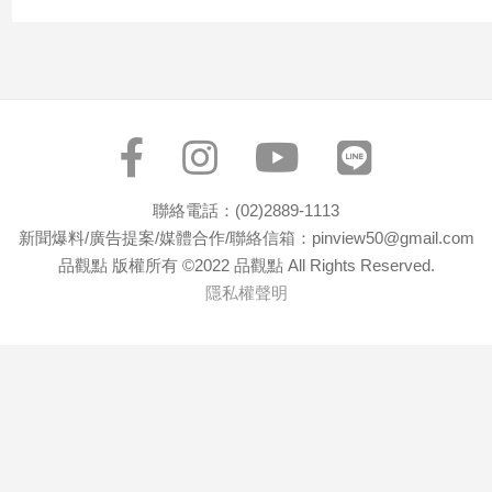
子/
感
情
藝
術
／
文
創
聯絡電話：(02)2889-1113
／
新聞爆料/廣告提案/媒體合作/聯絡信箱：pinview50@gmail.com
電
影
品觀點 版權所有 ©2022 品觀點 All Rights Reserved.
推
隱私權聲明
薦
科
技/
遊
戲
運
動