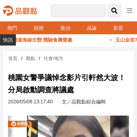
熱門
財經
政治
品論
影音
品
親子暢遊海線生態 體驗食農樂趣
玉山金前7月
觀
點
財
首頁
觀點
社會/地方
經
桃園女警爭議悼念影片引軒然大波！
台
灣
分局啟動調查將議處
財
經
2026/05/08 13:17:40
文／品觀點綜合編輯
新
聞
產
經/
股