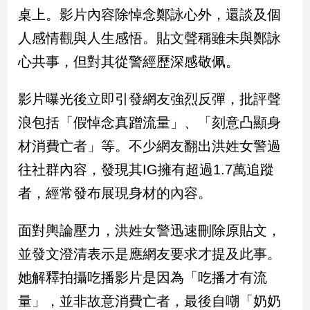
民
桌上。影片內容除悼念鄭詠心外，還談及個
調
人感情觀與人生感悟。貼文聲稱雖未與鄭詠
國
會
心共事，但對其從警經歷深感敬佩。
焦
點
影片曝光後立即引發網友強烈反彈，批評聲
浪包括「假悼念真蹭流量」、「刻意凸顯身
觀
材消費亡者」等。不少網友翻出洪姓女警過
點
往社群內容，發現其IG擁有超過1.7萬追蹤
兩
者，經常發布展現身材的內容。
岸/
國
面對輿論壓力，洪姓女警迅速刪除原貼文，
際
並發文澄清表示是應網友要求才提及此事。
社
會/
她解釋拍攝吃播影片是因為「吃播才有流
地
方
量」，並非故意消費亡者，最後自嘲「奶奶