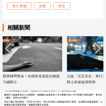
死亡車禍
女警
悼念
娛
樂
相關新聞
娛
樂
星
聞
流
行/
時
尚
追
道違規右轉撞
台版「豆豆先生」車行老闆遭撞慘死！
台東深
星
騎士超速猛撞噴飛
女子送
2026/07/15
2026/07
生
活