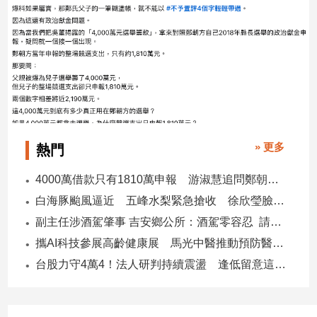
建
築/
室
內
設
計
旅
遊/
美
» 更多
熱門
食
4000萬借款只有1810萬申報 游淑慧追問鄭朝方：2190萬差額去哪了
星
座/
白海豚颱風逼近 五峰水梨緊急搶收 徐欣瑩臉書急呼「搶救五峰水梨」
命
副主任涉酒駕肇事 吉安鄉公所：酒駕零容忍 請辭獲准
理
攜AI科技參展高齡健康展 馬光中醫推動預防醫學迎接長壽新經濟
消
費
台股力守4萬4！法人研判持續震盪 逢低留意這些族群
健
康/
親