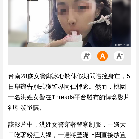
市
房
地
產
品
觀
點
政
台南28歲女警鄭詠心於休假期間遭撞身亡，5
治
日舉辦告別式獲警界同仁悼念。然而，桃園
政
一名洪姓女警在Threads平台發布的悼念影片
治
卻引發爭議。
焦
點
品
該影片中，洪姓女警穿著警察制服，一邊大
觀
口吃著粉紅大福，一邊將豐滿上圍直接放置
點