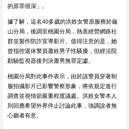
新
的原罪很深」。
冠
病
據了解，這名40多歲的洪姓女警原服務於龜
毒
專
山分局，後調至桃園分局，熱衷經營網路社
區
群並製作防詐宣導影片。值得注意的是，她
曾指控退休警員蕭姓男子性騷擾，但經法院
南
勘驗監視器後判決蕭男無罪定讞。
台
灣
桃園分局對此事件表示，由於該警員穿著制
觀
點
服拍攝影片已影響警察形象，將依規定進行
調查並視情節嚴重程度議處。洪姓女警本人
南
台
則回應希望外界停止討論此事，強調說者無
灣
心聽者有意。
觀
點