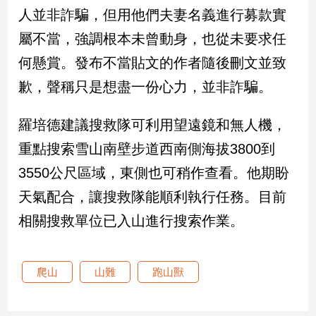
新
人並非詐騙，但用他們夫妻名義進行募款實
冠
屬不當，強調根本未曾動身，也從未要求任
病
毒
何懸賞。發布不當貼文的作者隨後刪文並致
專
區
歉，聲稱只是想盡一份心力，並非詐騙。
羅培德建議搜救隊可利用望遠鏡和無人機，
南
重點搜索雪山南壁步道西南側海拔3800到
台
3550公尺區域，東側也可稍作查看。他期盼
灣
觀
天氣配合，讓搜救隊能順利執行任務。目前
點
相關搜救單位已入山進行搜索作業。
南
台
灣
爬山
山難
跑山獸
觀
點