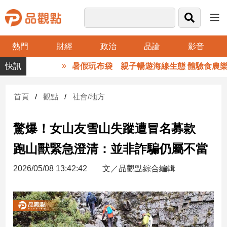
熱門
財經
政治
品論
影音
品
暑假玩布袋 親子暢遊海線生態 體驗食農樂趣
觀
點
財
首頁
觀點
社會/地方
經
驚爆！女山友雪山失蹤遭冒名募款
台
灣
跑山獸緊急澄清：並非詐騙仍屬不當
財
經
2026/05/08 13:42:42
文／品觀點綜合編輯
新
聞
產
經/
股