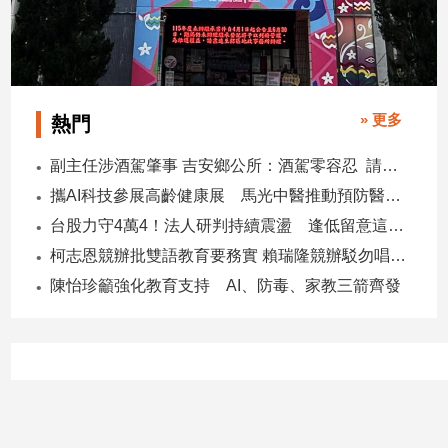
建
築/
室
內
設
» 更多
熱門
計
旅
副主任涉酒駕肇事 吉安鄉公所：酒駕零容忍 請辭獲准
遊/
攜AI科技參展高齡健康展 馬光中醫推動預防醫學迎接長壽新經濟
美
台股力守4萬4！法人研判持續震盪 逢低留意這些族群
食
柯志恩競辦批雙語教育要務實 賴瑞隆競辦駁勿唱衰高雄
星
座/
陳怡珍籲強化教育支持 AI、防毒、家教三箭齊發
命
理
消
費
健
康/
親