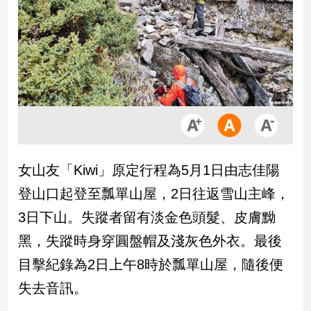
市
房
地
產
品
觀
點
政
女山友「Kiwi」原定行程為5月1日由志佳陽
治
登山口起登至瓢單山屋，2日往返雪山主峰，
政
3日下山。失蹤者留有淡金色頭髮、皮膚黝
治
黑，失蹤時身穿圓盤帽及淺灰色外衣。最後
焦
點
目擊紀錄為2日上午8時於瓢單山屋，隨後便
品
失去音訊。
觀
點