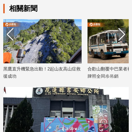
相關新聞
娛
樂
娛
樂
星
聞
流
緊急出動！2起山友高山症救
合歡山翻覆中巴業者被廢照！所屬車
行/
時
牌照全同步吊銷
尚
2026/06/09
追
星
生
活