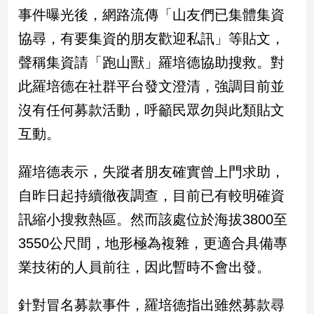
民
事件曝光後，網路流傳「山友們已集體集資
調
協尋，有要集資的朋友歡迎私訊」等貼文，
國
會
聲稱集資請「跑山獸」羅培德協助搜救。對
焦
此羅培德在社群平台發文澄清，強調目前並
點
沒有任何募款活動，呼籲民眾勿與此類貼文
互動。
觀
點
羅培德表示，失蹤者朋友確實曾上門求助，
兩
自昨日起持續徹夜調查，目前已有較明確資
岸/
訊縮小搜救熱區。然而該處位於海拔3800至
國
際
3550公尺間，地形極為複雜，更適合具備專
社
業技術的人員前往，因此暫時不會出發。
會/
地
方
針對冒名募款事件，羅培德指出雖然募款尋