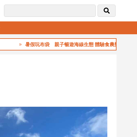
音
暑假玩布袋 親子暢遊海線生態 體驗食農樂趣