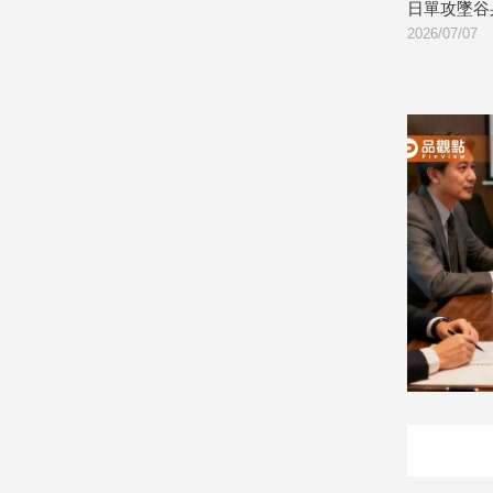
我封鎖他
日單攻墜谷身亡
2026/07/07
娛
樂
娛
樂
星
聞
流
行/
時
尚
追
星
生
活