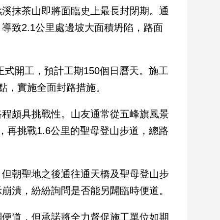
礁溪抹茶山即將面臨史上最長封閉期。通
導致2.1公里處邊坡大面積坍陷，路面
正式開工，預計工期150個日曆天。施工
點，實施全面封路措施。
路程頗具挑戰性。山友通常從五峰旗風景
再挑戰1.6公里的聖母登山步道，總路
，但朝聖地之後通往通天橋及聖母登山步
示崩潰，紛紛詢問是否能另闢臨時便道。
闢便道，但承諾將全力督促施工單位如期