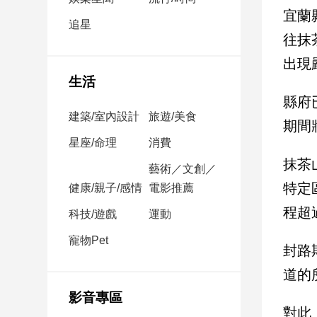
民
宜蘭
調
追星
往抹
國
會
出現
焦
生活
點
縣府
建築/室內設計
旅遊/美食
期間
觀
星座/命理
消費
點
抹茶
藝術／文創／
特定
健康/親子/感情
電影推薦
兩
岸/
程超
科技/遊戲
運動
國
際
寵物Pet
封路
社
道的
會/
地
影音專區
方
對此