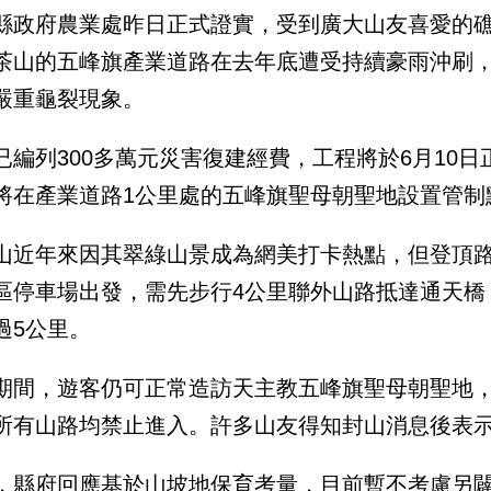
縣政府農業處昨日正式證實，受到廣大山友喜愛的
茶山的五峰旗產業道路在去年底遭受持續豪雨沖刷，
嚴重龜裂現象。
已編列300多萬元災害復建經費，工程將於6月10日
將在產業道路1公里處的五峰旗聖母朝聖地設置管制
山近年來因其翠綠山景成為網美打卡熱點，但登頂
區停車場出發，需先步行4公里聯外山路抵達通天橋，
過5公里。
期間，遊客仍可正常造訪天主教五峰旗聖母朝聖地
所有山路均禁止進入。許多山友得知封山消息後表
，縣府回應基於山坡地保育考量，目前暫不考慮另