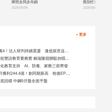
熊別忙著拍照打卡
2026/06/02
2
» 更多
台股力守4萬4！法人研判持續震盪 逢低留意這些族群
柯志恩競辦批雙語教育要務實 賴瑞隆競辦駁勿唱衰高雄
化教育支持 AI、防毒、家教三箭齊發
玉山金前7月獲利244.4億！創同期新高 稅後EPS自結1.51元
底回穩 中鋼9月盤全面平盤