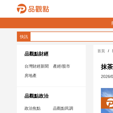
品
觀
點
財
首頁
經
品觀點財經
台
抹茶
台灣財經新聞
產經/股市
灣
財
房地產
2026/0
經
新
聞
品觀點政治
產
經/
政治焦點
品觀點民調
股