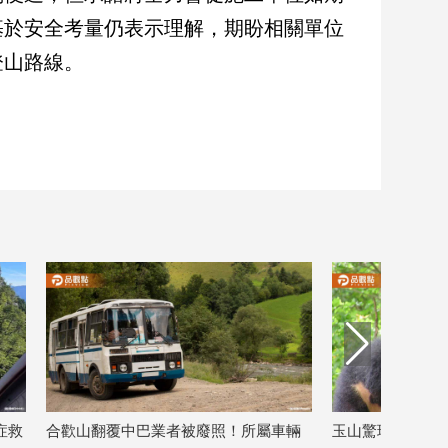
基於安全考量仍表示理解，期盼相關單位
登山路線。
被廢照！所屬車輛
玉山驚現母子熊追人！玉管處：看到小