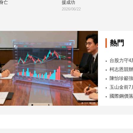
援成功
牌照全同步吊銷
2026/06/22
2026/06/09
熱門
陳怡珍籲強
國際鋼價落