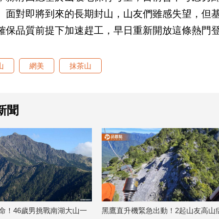
。面對即將到來的長期封山，山友們雖感失望，但
確保品質前提下加速趕工，早日重新開放這條熱門
山
網美
抹茶山
新聞
黑鷹直升機緊急出動！2起山友高山症救
合歡山翻覆中巴業者