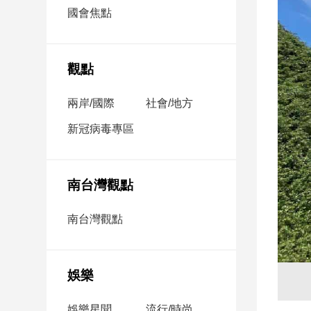
市
國會焦點
房
地
產
觀點
兩岸/國際
社會/地方
品
觀
新冠病毒專區
點
政
治
南台灣觀點
政
南台灣觀點
治
焦
點
娛樂
品
觀
點
娛樂星聞
流行/時尚