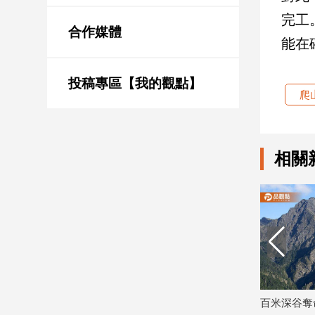
新
完工
冠
合作媒體
病
能在
毒
專
區
投稿專區【我的觀點】
爬
南
台
相關
灣
觀
點
南
台
灣
觀
點
情告吹！網美蕭伊親揭真相：
百米深谷奪命！46歲男挑戰南湖大山一