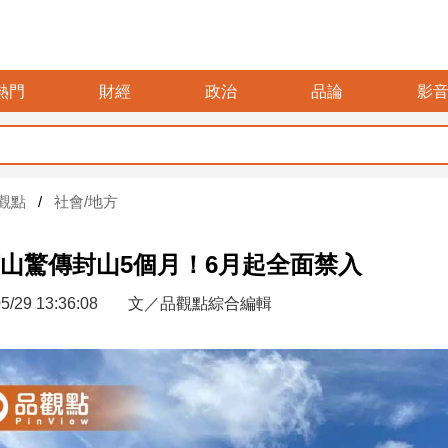
熱門
財經
政治
品論
影
觀點
社會/地方
山驚傳封山5個月！6月起全面禁入
5/29 13:36:08
文／品觀點綜合編輯