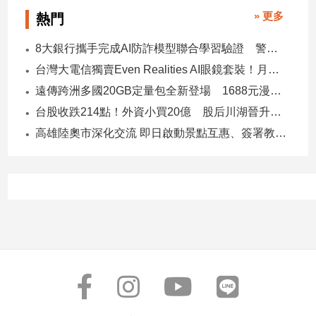
寵
» 更多
熱門
物
Pet
8大銀行攜手完成AI防詐模型聯合學習驗證 警示帳戶準確度提升2倍
台灣大電信獨賣Even Realities AI眼鏡套裝！月付1399元 專案價3990
影
遠傳跨洲多國20GB定量包全新登場 1688元漫遊逾百國家！
音
台股收跌214點！外資小買20億 股后川湖晉升萬金股
專
高雄陸奧市深化交流 即日啟動景點互惠、簽署教育合作MOU
區
合
作
媒
體
投
稿