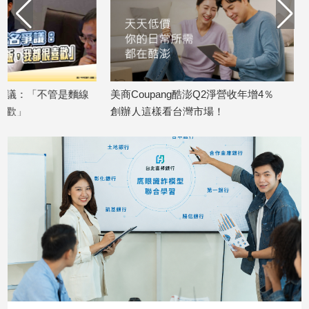
子/
感
情
藝
術
／
美商Coupang酷澎Q2淨營收年增4％
陳見賢稱初選「心很
文
創辦人這樣看台灣市場！
嗆：願賭服輸！新竹
創
2026/08/05
2026/08/05
／
電
影
推
薦
科
技/
遊
戲
運
動