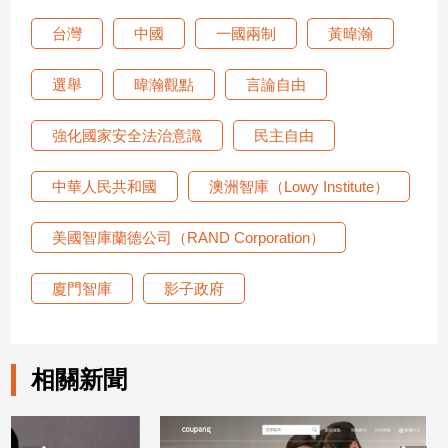
建
台灣
中國
一國兩制
黃暐瀚
築/
室
選舉
暐瀚觀點
言論自由
內
設
計
強化國家安全法治意識
民主自由
旅
遊/
中華人民共和國
澳洲智庫（Lowy Institute）
美
食
美國智庫蘭德公司（RAND Corporation）
星
座/
廈門智庫
影子政府
命
理
消
費
相關新聞
健
康/
親