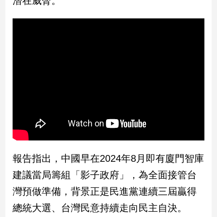
潛在威脅。
民
調
國
會
焦
點
觀
點
兩
岸/
國
報告指出，中國早在2024年8月即有廈門智庫
際
建議當局籌組「影子政府」，為全面接管台
社
會/
灣預做準備，背景正是民進黨連續三屆贏得
地
總統大選、台灣民意持續走向民主自決。
方