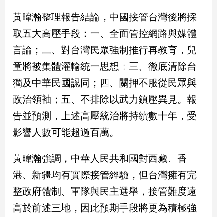
新
冠
黃暐瀚整理報告結論，中國接管台灣後將採
病
取五大高壓手段：一、全面管控網路與媒體
毒
專
言論；二、對台灣民眾強制推行再教育，兒
區
童將被集體灌輸統一思想；三、徹底清除台
獨及中華民國認同；四、關押不服從民眾與
南
政治領袖；五、不排除以武力鎮壓異見。報
台
告並預測，上述高壓統治將持續數十年，受
灣
觀
影響人數可能超過百萬。
點
黃暐瀚強調，中華人民共和國對西藏、香
南
港、新疆均有實際接管經驗，但台灣擁有完
台
灣
整政府體制、軍隊與民主選舉，接管難度遠
觀
點
高於前述三地，因此預期手段將更為積極強