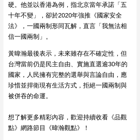
硬。他並以香港為例，指北京當年承諾「五
十年不變」，卻於2020年強推《國家安全
娛
樂
法》，一國兩制形同瓦解，直言「我無法相
信一國兩制」。
娛
樂
星
黃暐瀚最後表示，未來雖存在不確定性，但
聞
台灣當前仍是民主自由、實施直選逾30年的
流
行/
國家，人民擁有完整的選舉與言論自由，應
時
珍惜並捍衛現有生活方式，拒絕一國兩制與
尚
被併吞的命運。
追
星
想了解更多精彩內容，歡迎持續收看《品觀
生
點》網路節目《暐瀚觀點》！
活