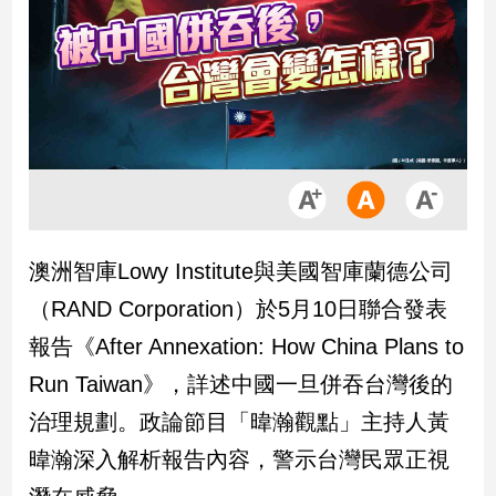
市
房
地
產
品
觀
點
政
澳洲智庫Lowy Institute與美國智庫蘭德公司
治
（RAND Corporation）於5月10日聯合發表
政
報告《After Annexation: How China Plans to
治
Run Taiwan》，詳述中國一旦併吞台灣後的
焦
點
治理規劃。政論節目「暐瀚觀點」主持人黃
品
暐瀚深入解析報告內容，警示台灣民眾正視
觀
點