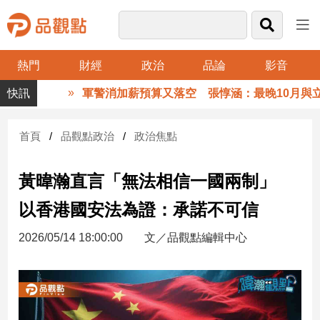
熱門
財經
政治
品論
影音
品
軍警消加薪預算又落空 張惇涵：最晚10月與立法
觀
點
財
首頁
品觀點政治
政治焦點
經
黃暐瀚直言「無法相信一國兩制」
台
灣
以香港國安法為證：承諾不可信
財
經
2026/05/14 18:00:00
文／品觀點編輯中心
新
聞
產
經/
股