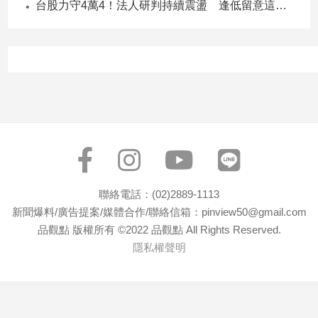
台股力守4萬4！法人研判持續震盪 逢低留意這些族群
子/
感
情
藝
術
／
文
創
／
電
影
推
聯絡電話：(02)2889-1113
薦
新聞爆料/廣告提案/媒體合作/聯絡信箱：pinview50@gmail.com
科
品觀點 版權所有 ©2022 品觀點 All Rights Reserved.
技/
隱私權聲明
遊
戲
運
動