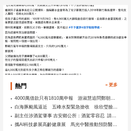
2026/06/24
2
建
築/
室
內
設
計
旅
遊/
美
食
星
座/
» 更多
熱門
命
理
4000萬借款只有1810萬申報 游淑慧追問鄭朝方：2190萬差額去哪了
消
白海豚颱風逼近 五峰水梨緊急搶收 徐欣瑩臉書急呼「搶救五峰水梨」
費
副主任涉酒駕肇事 吉安鄉公所：酒駕零容忍 請辭獲准
健
康/
攜AI科技參展高齡健康展 馬光中醫推動預防醫學迎接長壽新經濟
親