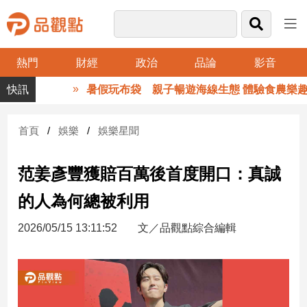
熱門
財經
政治
品論
影音
品
暑假玩布袋 親子暢遊海線生態 體驗食農樂趣
觀
點
財
首頁
娛樂
娛樂星聞
經
范姜彥豐獲賠百萬後首度開口：真誠
台
灣
的人為何總被利用
財
經
2026/05/15 13:11:52
文／品觀點綜合編輯
新
聞
產
經/
股