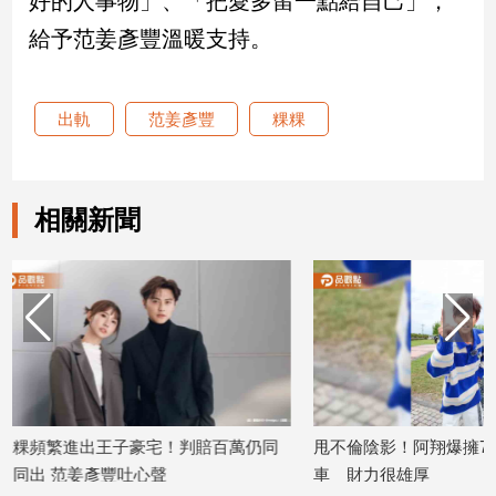
好的人事物」、「把愛多留一點給自己」，
給予范姜彥豐溫暖支持。
娛
樂
出軌
范姜彥豐
粿粿
娛
樂
星
聞
相關新聞
流
行/
時
尚
追
星
宅！判賠百萬仍同
甩不倫陰影！阿翔爆擁7千萬豪宅、換新
生
心聲
車 財力很雄厚
活