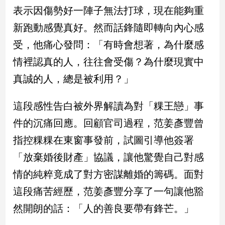
民
表示因傷勢好一陣子無法打球，現在能夠重
調
新跑動感覺真好。然而話鋒隨即轉向內心感
國
會
受，他痛心發問：「有時會想著，為什麼感
焦
情裡認真的人，往往會受傷？為什麼現實中
點
真誠的人，總是被利用？」
觀
這段感性告白被外界解讀為對「粿王戀」事
點
件的沉痛回應。回顧官司過程，范姜彥豐曾
兩
指控粿粿在東窗事發前，試圖引導他簽署
岸/
「放棄婚後財產」協議，讓他驚覺自己對感
國
際
情的純粹竟成了對方密謀離婚的籌碼。面對
社
這段痛苦經歷，范姜彥豐分享了一句讓他豁
會/
地
然開朗的話：「人的善良要帶有鋒芒。」
方