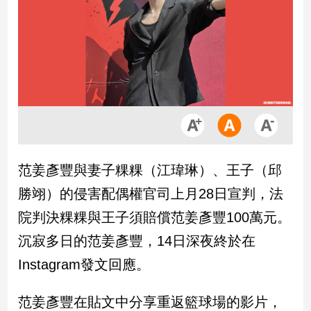
市
房
地
產
品
觀
點
政
范姜彥豐與妻子粿粿（江瑋琳）、王子（邱
治
勝翊）的侵害配偶權官司上月28日宣判，法
政
院判決粿粿與王子須賠償范姜彥豐100萬元。
治
沉寂多日的范姜彥豐，14日深夜終於在
焦
點
Instagram發文回應。
品
觀
范姜彥豐在貼文中分享重返籃球場的影片，
點