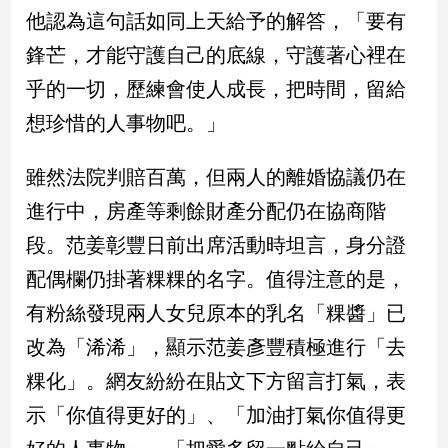
新
他認為這句話如同上天給予的解答，「要有
冠
鋒芒，才能守護自己的底線，守護著心裡在
病
毒
乎的一切，歷練會使人成長，把時間，留給
專
區
想珍惜的人事物吧。」
雖然法院判賠百萬，但兩人的離婚協議仍在
南
進行中，房產等剩餘財產分配仍在協商階
台
段。范姜彰豐日前出席活動時坦言，身分證
灣
觀
配偶欄仍掛著粿粿的名字。值得注意的是，
點
有粉絲發現兩人女兒原本的乳名「粿醬」已
南
改為「浠浠」，顯示范姜彥豐積極進行「去
台
粿化」。網友紛紛在貼文下方留言打氣，表
灣
觀
示「你值得更好的」、「加油打氣你值得更
點