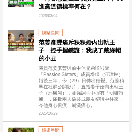
新
進黨道德標準何在？
冠
病
2026/03/04
毒
專
娛樂星聞
區
范姜彥豐痛斥粿粿婚內出軌王
子 控手握鐵證：我成了戴綠帽
南
的小丑
台
演員范姜彥豐與前中信兄弟啦啦隊
灣
「Passion Sisters」成員粿粿（江瑋琳）
觀
婚後三年，今（29）日傳出婚變。范姜稍
點
早在社群公開影片，直指妻子婚內出軌王
子（邱勝翊），並強調手中握有「明確證
據」，痛批兩人偽裝成朋友卻暗中往來，
南
令他身心俱疲、崩潰痛心。
台
灣
2025/10/29
觀
點
娛樂星聞