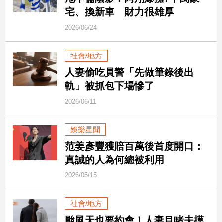
市
宅、換新車 財力很雄厚
房
2026/06/24
地
產
社會/地方
人妻偷吃員警「先做筆錄後出
品
軌」被抓包下場慘了
觀
點
2026/06/11
政
治
娛樂星聞
范姜彥豐獲賠百萬後首度開口：
政
真誠的人為何總被利用
治
焦
2026/05/15
點
品
社會/地方
觀
點
颱風天也要約會！人妻目睹夫摸