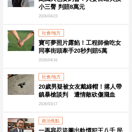
民
小三臀 判賠8萬元
調
2026/04/23
國
會
焦
社會/地方
點
寶可夢照片露餡！工程師偷吃女
同事街頭牽手20秒判賠5萬
觀
2026/04/16
點
社會/地方
兩
20歲男疑被女友戴綠帽！撂人帶
岸/
國
鎮暴槍談判 遭情敵砍傷濺血
際
2026/03/17
社
會/
地
政治焦點
方
一再容忍盜圖出軌慣犯王八千 民