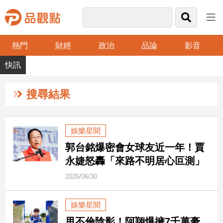
熱門
財經
政治
品論
影音
品
觀
點
財
搜尋結果
經
台
娛樂星聞
灣
郭台銘爆密會女球友近一年！賈
財
經
永婕怒轟「來路不明居心叵測」
新
2026/06/30
聞
產
娛樂星聞
經/
股
甩不倫陰影！阿翔爆擁7千萬豪