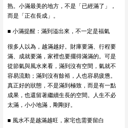
民
熟。小滿最美的地方，不是「已經滿了」，
調
而是「正在長成」。
國
會
焦
■ 小滿提醒：滿到溢出來，不一定是福氣
點
很多人以為，越滿越好。財庫要滿、行程要
滿、成就要滿，家裡也要擺得滿滿的。可是
觀
點
從節氣與風水來看，滿到沒有空間，氣就不
容易流動；滿到沒有餘裕，人也容易疲憊。
兩
岸/
真正好的狀態，不是滿到極致，而是有一點
國
成果，也還留著繼續生長的空間。人生不必
際
太滿，小小地滿，剛剛好。
社
會/
地
■ 風水不是越滿越旺，家宅也需要留白
方