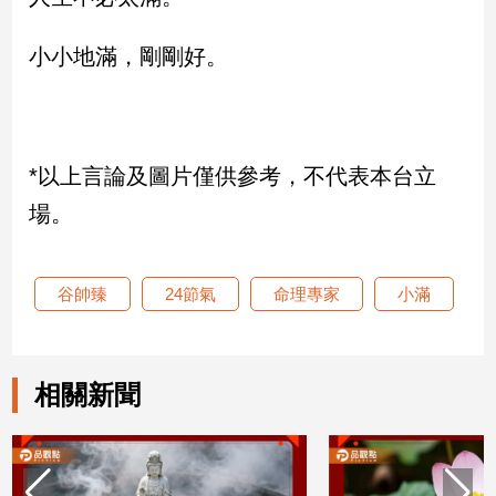
子/
感
小小地滿，剛剛好。
情
藝
術
／
文
*以上言論及圖片僅供參考，不代表本台立
創
場。
／
電
影
推
谷帥臻
24節氣
命理專家
小滿
薦
科
技/
相關新聞
遊
戲
運
動