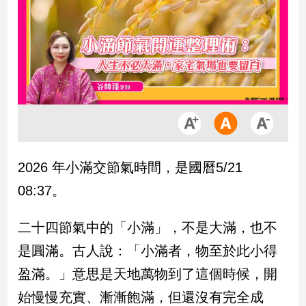
市
房
地
產
品
觀
點
政
2026 年小滿交節氣時間，是國曆5/21
治
08:37。
政
治
二十四節氣中的「小滿」，不是大滿，也不
焦
是圓滿。古人說：「小滿者，物至於此小得
點
品
盈滿。」意思是天地萬物到了這個時候，開
觀
始慢慢充實、漸漸飽滿，但還沒有完全成
點