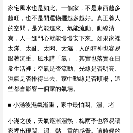
新
家宅風水也是如此。一個家，不是東西越多
冠
病
越旺，也不是開運物擺越多越好。真正養人
毒
的空間，是光能進來、氣能流動、動線清
專
區
爽，人一進門心就能慢慢安下來。如果家裡
太滿、太亂、太悶、太濕，人的精神也容易
南
跟著沉重。風水講「氣」，其實也落實在日
台
常生活裡：空氣是否流動、光線是否明亮、
灣
濕氣是否排得出去、家中動線是否順暢，這
觀
點
些都會影響一個家的氣場。
南
■ 小滿後濕氣漸重，家中最怕悶、濕、堵
台
灣
觀
小滿之後，天氣逐漸濕熱，梅雨季也容易讓
點
家裡出現悶、濕、黏、重的感覺。這時候的