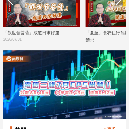
寵
物
Pet
「觀世音菩薩」成道日求好運
「夏至」食衣住行育樂
影
2026/07/31
禁忌
音
2026/06/20
專
區
合
作
媒
體
投
稿
» 更多