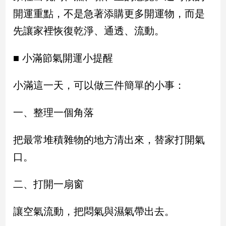
開運重點，不是急著添購更多開運物，而是
娛
先讓家裡恢復乾淨、通透、流動。
樂
■ 小滿節氣開運小提醒
娛
樂
星
小滿這一天，可以做三件簡單的小事：
聞
流
一、整理一個角落
行/
時
把最常堆積雜物的地方清出來，替家打開氣
尚
口。
追
星
二、打開一扇窗
生
讓空氣流動，把悶氣與濕氣帶出去。
活