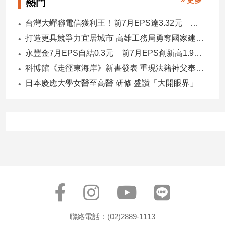
熱門
專
區
台灣大蟬聯電信獲利王！前7月EPS達3.32元 中華電3.11、遠傳2.46元
【我
打造更具競爭力宜居城市 高雄工務局勇奪國家建築界9大獎
的
永豐金7月EPS自結0.3元 前7月EPS創新高1.96元！
觀
科博館《走徑東海岸》新書發表 重現法籍神父奉獻足跡與歷史日記
點】
日本慶應大學女醫至高醫 研修 盛讚「大開眼界」
聯絡電話：(02)2889-1113