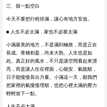
三、留一點空白
建
築/
室
今天不要把行程排滿，讓心有地方安放。
內
設
■ 人生不必太滿，家也不必塞太滿
計
旅
遊/
小滿最美的地方，不是滿到極致，而是正在
美
長成。青穗初盈，尚未大熟。人生也是如
食
此。真正好的風水，不只是讓空間看起來漂
星
座/
亮，而是讓人住在裡面，心能安、氣能順，
命
理
日子能慢慢長出力量。小滿這一天，願我們
消
把家裡的氣慢慢理順，也把心裡太滿的壓力
費
輕輕放下一點。
健
康/
人生不必太滿。
親