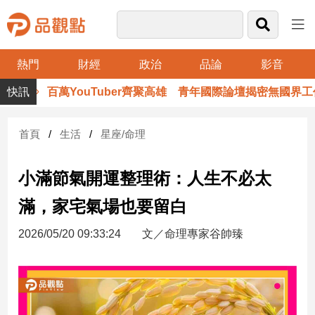
熱門
財經
政治
品論
影音
品
百萬YouTuber齊聚高雄 青年國際論壇揭密無國界工作
觀
點
財
首頁
生活
星座/命理
經
小滿節氣開運整理術：人生不必太
台
灣
滿，家宅氣場也要留白
財
經
2026/05/20 09:33:24
文／命理專家谷帥臻
新
聞
產
經/
股