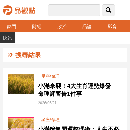
熱門
財經
政治
品論
影音
品
觀
點
財
搜尋結果
經
台
星座/命理
灣
小滿來襲！4大生肖運勢爆發
財
經
命理師警告1件事
新
2026/05/21
聞
產
星座/命理
經/
股
小滿節氣開運整理術：人生不必