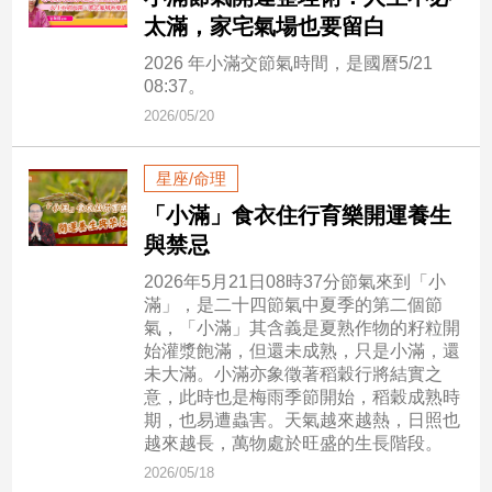
市
太滿，家宅氣場也要留白
房
2026 年小滿交節氣時間，是國曆5/21
地
08:37。
產
2026/05/20
品
星座/命理
觀
「小滿」食衣住行育樂開運養生
點
與禁忌
政
2026年5月21日08時37分節氣來到「小
治
滿」，是二十四節氣中夏季的第二個節
氣，「小滿」其含義是夏熟作物的籽粒開
政
始灌漿飽滿，但還未成熟，只是小滿，還
治
未大滿。小滿亦象徵著稻穀行將結實之
焦
意，此時也是梅雨季節開始，稻穀成熟時
點
期，也易遭蟲害。天氣越來越熱，日照也
品
越來越長，萬物處於旺盛的生長階段。
觀
2026/05/18
點