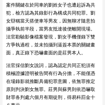
民
案件關鍵在於同車的劉姓女子也遭起訴為共
調
犯，檢方認為其錄影行為構成共同犯罪。劉
國
會
女辯稱當天搭便車等男友，因無聊才隨意拍
焦
攝爭執前半段，當男友抵達後便離開現場。
點
法官勘驗影像檔案發現，劉女手機僅錄下雙
方爭執過程，並未拍攝到逼簽本票的關鍵畫
觀
面，真正錄下恐嚇畫面的是莊男本人。
點
兩
法官採信劉女說詞，認為認定共同正犯須有
岸/
積極證據證明被告間有行為分擔，不能僅憑
國
際
在場錄影就推斷具備犯罪意圖，依無罪推定
社
原則判決劉女無罪。莊男與蘇男則依恐嚇取
會/
地
財罪各判處六個月有期徒刑，得易科罰金十
方