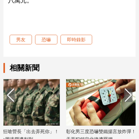
八萬元。
新
冠
病
毒
專
區
男友
恐嚇
即時錄影
南
相關新聞
台
灣
觀
點
南
台
灣
觀
你」！
彰化男三度恐嚇雙鐵揚言放炸彈！獲釋2
母親為滿足男
點