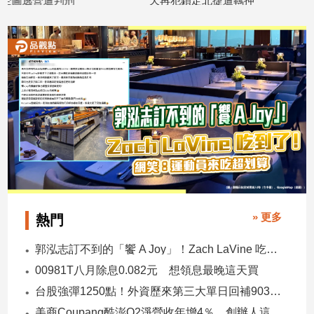
天再犯鎖定北捷遭羈押
淪性侵受害者
2026/07/01
2026/07/01
娛
樂
娛
樂
星
聞
流
行/
時
尚
追
» 更多
熱門
星
郭泓志訂不到的「饗 A Joy」！Zach LaVine 吃到了！ 網笑：運動員來吃超划算
00981T八月除息0.082元 想領息最晚這天買
生
台股強彈1250點！外資歷來第三大單日回補903億 ETF反彈
活
美商Coupang酷澎Q2淨營收年增4％ 創辦人這樣看台灣市場！