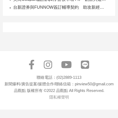
建
台新證券與FUNNOW簽訂輔導契約 助攻新經濟企業上市櫃
築/
室
內
設
計
旅
遊/
美
食
星
座/
聯絡電話：(02)2889-1113
命
新聞爆料/廣告提案/媒體合作/聯絡信箱：pinview50@gmail.com
理
品觀點 版權所有 ©2022 品觀點 All Rights Reserved.
消
隱私權聲明
費
健
康/
親