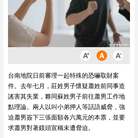
市
房
地
產
品
觀
點
政
台南地院日前審理一起特殊的恐嚇取財案
治
件。去年七月，莊姓男子懷疑蕭姓前同事造
政
謠害其失業，夥同蘇姓男子前往蕭男工作地
治
點理論。兩人以叫小弟押人等話語威脅，強
焦
點
迫蕭男簽下三張面額各六萬元的本票，並要
品
求蕭男對著鏡頭宣稱未遭脅迫。
觀
點