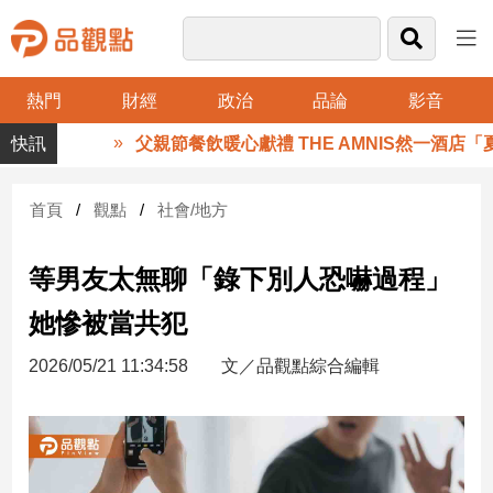
熱門
財經
政治
品論
影音
品
父親節餐飲暖心獻禮 THE AMNIS然一酒店「
觀
點
財
首頁
觀點
社會/地方
經
等男友太無聊「錄下別人恐嚇過程」
台
灣
她慘被當共犯
財
經
2026/05/21 11:34:58
文／品觀點綜合編輯
新
聞
產
經/
股