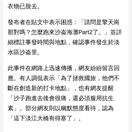
民
衣物已脫去。
調
國
發布者在貼文中表示困惑：「請問是擎天崗
會
焦
那對嗎？怎麼跑來沙崙海灘Part2了。」並詳
點
細標註事發時間與地點，確認事件發生於淡
水區沙崙里。
觀
點
此事件在網路上迅速傳播，網友紛紛留言回
應。有人調侃表示「為了拯救國旅，他們不
兩
岸/
斷在創造新的打卡地點」，也有網友提醒
國
「沙子跑進去後會很痛，還必須服用抗生
際
素」。部分網友則以幽默態度看待，認為
社
會/
「這下淡江大橋有得塞了」。
地
方