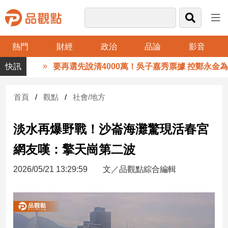
熱門
財經
政治
品論
影音
品
要再選先說清4000萬！吳子嘉秀票據 控鄭永金為鄭
觀
點
財
首頁
觀點
社會/地方
經
淡水再爆野戰！沙崙海灘驚現活春宮
台
灣
網友嘆：擎天崗第二波
財
經
2026/05/21 13:29:59
文／品觀點綜合編輯
新
聞
產
經/
股