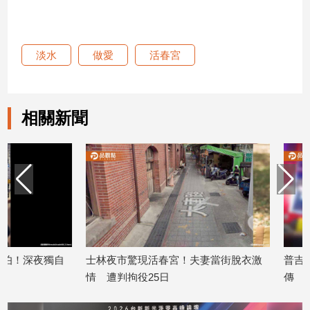
新
冠
病
毒
淡水
做愛
活春宮
專
區
相關新聞
南
台
灣
觀
點
南
台
自
士林夜市驚現活春宮！夫妻當街脫衣激
普吉島嘟嘟車再爆
灣
情 遭判拘役25日
傳
觀
點
2026/07/01
2026/06/11