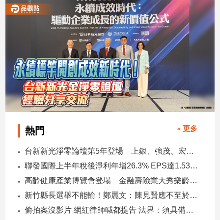
娛
樂
娛
樂
星
聞
流
行/
時
» 更多
熱門
尚
台新新光淨零論壇第5年登場 上銀、強茂、宏碁、金寶經驗分享！
追
星
聯發國際上半年稅後淨利年增26.3% EPS達1.53元 下半年茶飲與餐食齊發 營運可望逐季上升
高齡健康產業博覽會登場 金融壽險業大秀樂齡金融服務！
新竹縣長選舉不能輸！鄭麗文：陳見賢應不至於親痛仇快
生
偷拍案沒影片 網紅律師喊都提告 法界：須具備侵權要件
活