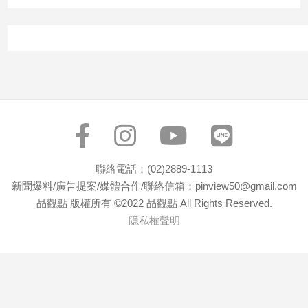
建
築/
室
內
設
計
旅
遊/
美
食
聯絡電話：(02)2889-1113
星
新聞爆料/廣告提案/媒體合作/聯絡信箱：pinview50@gmail.com
座/
品觀點 版權所有 ©2022 品觀點 All Rights Reserved.
命
理
隱私權聲明
消
費
健
康/
親