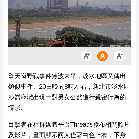
市
房
地
產
品
觀
點
政
擎天崗野戰事件餘波未平，淡水地區又傳出
治
類似事件。20日晚間8時左右，新北市淡水區
政
沙崙海灘出現一對男女公然進行親密行為的
治
情形。
焦
點
品
目擊者在社群媒體平台Threads發布相關照片
觀
及影片，畫面顯示兩人僅著白色上衣，下身
點