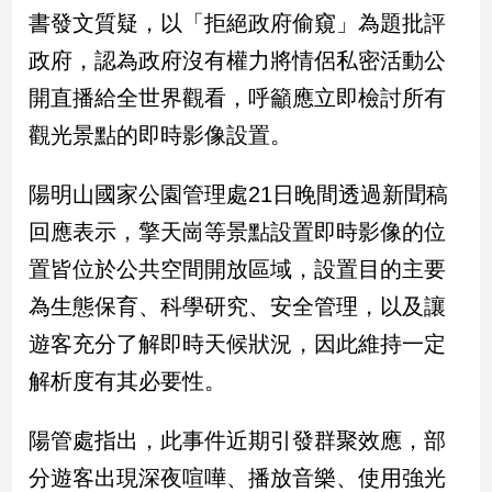
民
書發文質疑，以「拒絕政府偷窺」為題批評
調
政府，認為政府沒有權力將情侶私密活動公
國
會
開直播給全世界觀看，呼籲應立即檢討所有
焦
觀光景點的即時影像設置。
點
陽明山國家公園管理處21日晚間透過新聞稿
觀
回應表示，擎天崗等景點設置即時影像的位
點
置皆位於公共空間開放區域，設置目的主要
兩
為生態保育、科學研究、安全管理，以及讓
岸/
遊客充分了解即時天候狀況，因此維持一定
國
際
解析度有其必要性。
社
會/
陽管處指出，此事件近期引發群聚效應，部
地
方
分遊客出現深夜喧嘩、播放音樂、使用強光