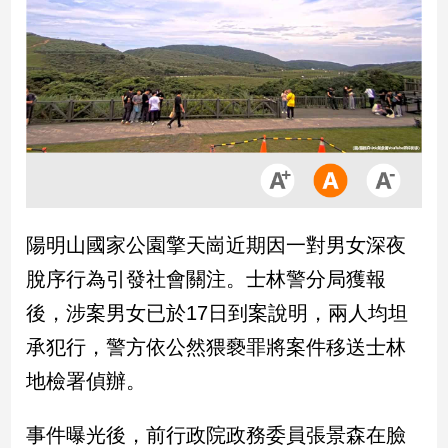
市
房
地
產
品
觀
點
政
陽明山國家公園擎天崗近期因一對男女深夜
治
脫序行為引發社會關注。士林警分局獲報
政
後，涉案男女已於17日到案說明，兩人均坦
治
承犯行，警方依公然猥褻罪將案件移送士林
焦
點
地檢署偵辦。
品
觀
事件曝光後，前行政院政務委員張景森在臉
點