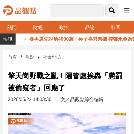
熱門
財經
政治
品論
影音
品
要再選先說清4000萬！吳子嘉秀票據 控鄭永金為鄭
觀
點
財
首頁
觀點
社會/地方
經
擎天崗野戰之亂！陽管處挨轟「懲罰
台
灣
被偷窺者」回應了
財
經
2026/05/22 14:03:36
文／品觀點綜合編輯
新
聞
產
經/
股