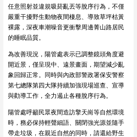
新
任意照射並違規吸菸亂丟等脫序行為，不僅
冠
嚴重干擾野生動物夜間棲息、導致草坪枯黃
病
毒
裸露，深夜車潮噪音更衝擊周邊菁山路居民
專
區
的睡眠品質。
為改善現況，陽管處表示已調整鏡頭角度避
南
開近景，僅呈現中、遠景畫面，期望減少亂
台
象回歸正常。同時與內政部警政署保安警察
灣
觀
第七總隊第四大隊持續加強現場巡查、宣導
點
與勸導工作，全力遏止各種脫序行為。
南
台
陽管處呼籲民眾夜間造訪擎天崗等自然環境
灣
時，務必保持輕聲細語、關閉強光源並隨手
觀
點
帶走垃圾，在親近自然的同時，請還給野生