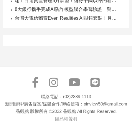
瑞士百達資產管理8月展望！偏好中國以外的新興市場 看好這些產業
子/
8大銀行攜手完成AI防詐模型聯合學習驗證 警示帳戶準確度提升2倍
感
情
台灣大電信獨賣Even Realities AI眼鏡套裝！月付1399元 專案價3990
藝
術
／
文
創
／
電
影
推
薦
科
聯絡電話：(02)2889-1113
技/
新聞爆料/廣告提案/媒體合作/聯絡信箱：pinview50@gmail.com
遊
戲
品觀點 版權所有 ©2022 品觀點 All Rights Reserved.
隱私權聲明
運
動