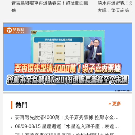
普吉島嘟嘟車再爆活春宮！超扯畫面瘋
淡水再爆野戰！沙崙海
建
傳
友嘆：擎天崗第二波
築/
2026/06/11
2026/05/21
室
內
設
計
旅
遊/
美
食
星
座/
命
理
» 更多
熱門
消
費
要再選先說清4000萬！吳子嘉秀票據 控鄭永金為鄭朝方2018選縣長籌錢至今未還
健
08/09-08/15 星座週運「水星進入獅子座，表達力、自信與創意提升」
康/
親