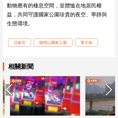
動物應有的棲息空間，並體恤在地居民權
娛
益，共同守護國家公園珍貴的夜空、寧靜與
樂
生態環境。
娛
樂
活春宮
陽明山國家公園
擎天崗
星
聞
流
行/
相關新聞
時
尚
追
星
生
活