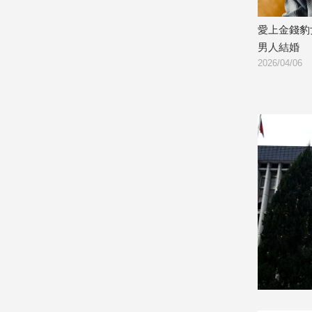
光！23歲
102歲身家8億人瑞突閃婚看護！家屬醫
愛上金錢豹
娛
院搶人戰開庭
男人結婚
樂
2026/07/16
2026/04/06
娛
樂
星
聞
流
行/
時
尚
追
星
生
活