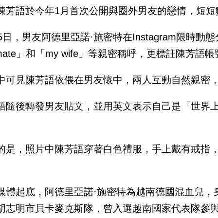
陳芳語於今年1月首次公開與圈外男友的戀情，短短
25日，男友阿德里亞諾·施密特在Instagram限時
lmate」和「my wife」等親密稱呼，更標註陳芳語
中可見陳芳語依偎在男友懷中，兩人互動自然親密
語隨後轉發男友貼文，並用英文表示自己是「世界
的是，照片中陳芳語穿著白色禮服，手上戴有戒指
。
媒體起底，阿德里亞諾·施密特為越南德國混血兒，身
胡志明市貝卡麥克斯隊，曾入選越南國家代表隊參