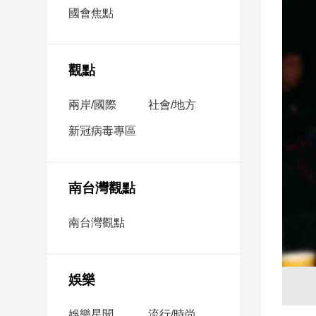
市
國會焦點
房
地
產
觀點
兩岸/國際
社會/地方
品
觀
新冠病毒專區
點
政
治
南台灣觀點
政
南台灣觀點
治
焦
點
娛樂
品
觀
點
娛樂星聞
流行/時尚