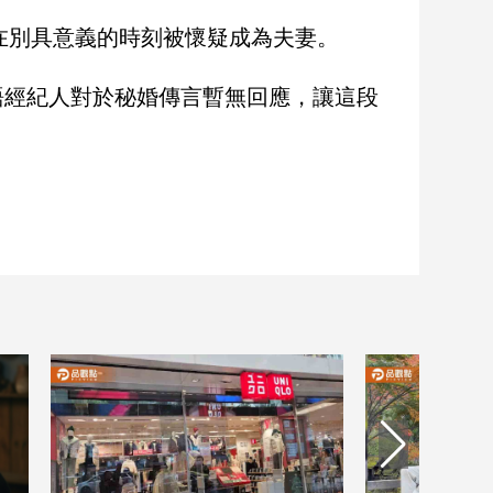
人在別具意義的時刻被懷疑成為夫妻。
語經紀人對於秘婚傳言暫無回應，讓這段