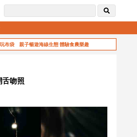
音
袋 親子暢遊海線生態 體驗食農樂趣
玉山金前
開舌吻照