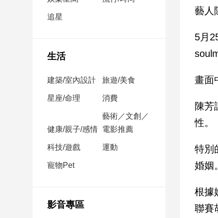
民
藝人
調
追星
國
5月
會
焦
sou
生活
點
畫面
建築/室內設計
旅遊/美食
觀
星座/命理
消費
陳芳
點
藝術／文創／
性。
健康/親子/感情
電影推薦
兩
岸/
科技/遊戲
運動
特別
國
際
婚姻
寵物Pet
社
會/
根據
地
影音專區
聯賽
方