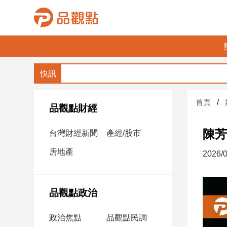
品
觀
點
財
首頁
經
品觀點財經
台
陳芳
台灣財經新聞
產經/股市
灣
財
房地產
2026/0
經
新
聞
品觀點政治
產
經/
政治焦點
品觀點民調
股