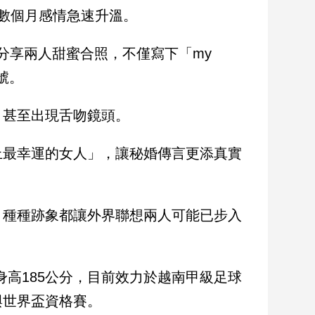
數個月感情急速升溫。
動態分享兩人甜蜜合照，不僅寫下「my
帳號。
，甚至出現舌吻鏡頭。
上最幸運的女人」，讓秘婚傳言更添真實
，種種跡象都讓外界聯想兩人可能已步入
高185公分，目前效力於越南甲級足球
與世界盃資格賽。