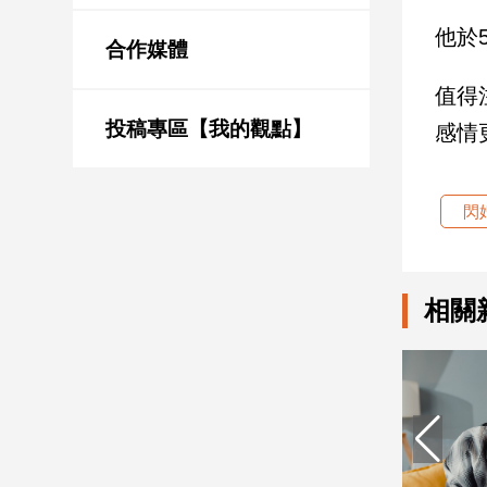
新
他於
冠
合作媒體
病
毒
值得
專
區
投稿專區【我的觀點】
感情
南
閃
台
灣
觀
相關
點
南
台
灣
觀
點