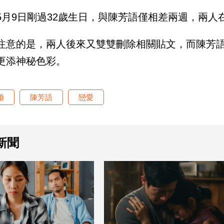
5月9日剛過32歲生日，與陳芳語僅相差兩週，兩
注意的是，兩人後來又雙雙刪除相關貼文，而陳芳
更添神秘色彩。
婚
陳芳語
戀愛
新聞