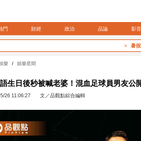
熱門
財經
政治
品論
影
暑假玩布
娛樂
娛樂星聞
語生日後秒被喊老婆！混血足球員男友公
5/26 11:06:27
文／品觀點綜合編輯