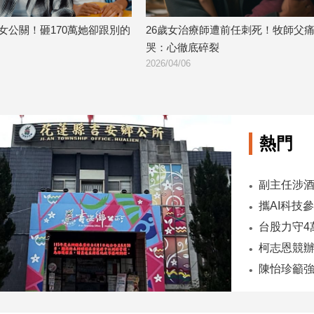
女公關！砸170萬她卻跟別的
26歲女治療師遭前任刺死！牧師父
哭：心徹底碎裂
2026/04/06
熱門
陳怡珍籲強