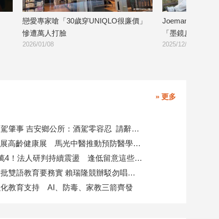
痛
戀愛專家嗆「30歲穿UNIQLO很廉價」
Joeman新女
慘遭萬人打臉
「墨鏡反光」是
2026/01/08
2025/12/05
» 更多
副主任涉酒駕肇事 吉安鄉公所：酒駕零容忍 請辭獲准
攜AI科技參展高齡健康展 馬光中醫推動預防醫學迎接長壽新經濟
台股力守4萬4！法人研判持續震盪 逢低留意這些族群
柯志恩競辦批雙語教育要務實 賴瑞隆競辦駁勿唱衰高雄
化教育支持 AI、防毒、家教三箭齊發