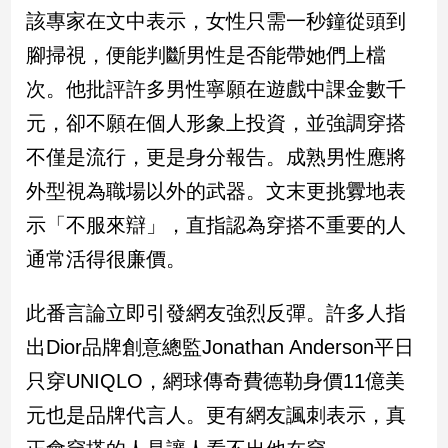
民
該專家在文中表示，女性只需一秒鐘從頭到
調
腳掃視，便能判斷男性是否能帶她們上檔
國
會
次。他批評許多男性寧願在遊戲中課金數千
焦
元，卻不願在個人形象上投資，並強調穿搭
點
不僅是流行，更是身分報告。成熟男性應將
外型視為職場以外的武器。文末更挑釁地表
觀
示「不服來辯」，直指認為穿搭不重要的人
點
通常活得很廉價。
兩
岸/
此番言論立即引發網友強烈反彈。許多人指
國
際
出Dior品牌創意總監Jonathan Anderson平日
社
只穿UNIQLO，網球傳奇費德勒身價11億美
會/
地
元也是品牌代言人。更有網友諷刺表示，真
方