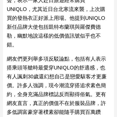
聲，表示一家人赴日旅遊經常購買
UNIQLO，尤其近日台北寒流來襲，上次購
娛
買的發熱衣正好派上用場。他提到UNIQLO
樂
新任品牌大使包括凱特布蘭琪與羅傑費德
娛
勒，幽默地說這樣的低價值訊號似乎也不
樂
星
錯。
聞
流
網友們更列舉多項反駁論點，包括有人表示
行/
搭乘頭等艙時最愛穿UNIQLO的舒適感，也
時
尚
有人諷刺30歲還幻想自己是戀愛駭客才更廉
追
價。許多人強調，現今潮流穿搭追求素色簡
星
約，全身充滿品牌標誌反而顯得俗氣。更有
網友直言，真正的價值不在於服裝品牌，許
生
多低調富豪穿著樸素卻能隨手購買百萬鑽
活