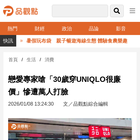
熱門
財經
政治
品論
影音
品
暑假玩布袋 親子暢遊海線生態 體驗食農樂趣
觀
點
財
首頁
生活
消費
經
戀愛專家嗆「30歲穿UNIQLO很廉
台
灣
價」慘遭萬人打臉
財
經
2026/01/08 13:24:30
文／品觀點綜合編輯
新
聞
產
經/
股