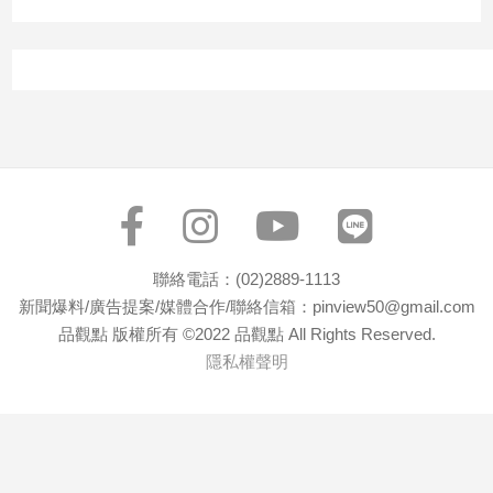
寵
物
Pet
影
音
專
區
聯絡電話：(02)2889-1113
合
新聞爆料/廣告提案/媒體合作/聯絡信箱：pinview50@gmail.com
作
品觀點 版權所有 ©2022 品觀點 All Rights Reserved.
媒
隱私權聲明
體
投
稿