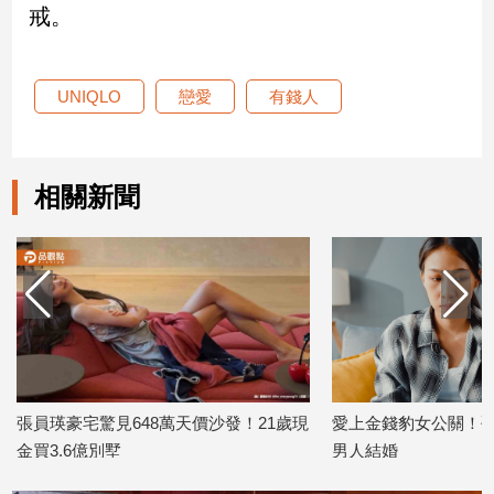
戒。
建
築/
室
UNIQLO
戀愛
有錢人
內
設
計
旅
相關新聞
遊/
美
食
星
座/
命
理
消
費
張員瑛豪宅驚見648萬天價沙發！21歲現
愛上金錢豹女公關！砸
健
金買3.6億別墅
男人結婚
康/
2026/05/22
2026/04/06
親