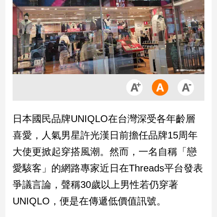
市
房
地
產
品
觀
點
政
日本國民品牌UNIQLO在台灣深受各年齡層
治
喜愛，人氣男星許光漢日前擔任品牌15周年
政
大使更掀起穿搭風潮。然而，一名自稱「戀
治
愛駭客」的網路專家近日在Threads平台發表
焦
點
爭議言論，聲稱30歲以上男性若仍穿著
品
UNIQLO，便是在傳遞低價值訊號。
觀
點