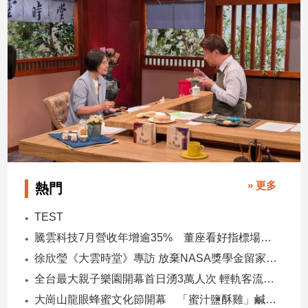
子/
感
情
藝
術
／
文
創
／
電
影
推
» 更多
熱門
薦
科
TEST
技/
騰雲科技7月營收年增逾35% 董座看好指標場域複製動能
遊
戲
徐欣瑩《大雲時堂》專訪 放棄NASA獎學金留家鄉 主張雙AI治縣讓城市更科技更有愛
運
全台最大親子樂園開幕首日湧3萬人次 輕軌客流增20倍
動
大崗山龍眼蜂蜜文化節開幕 「蜜汁鹽酥雞」鹹甜跨界搶話題