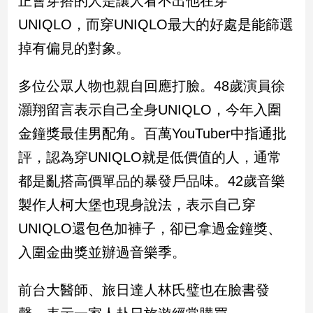
正會穿搭的人是讓人看不出他在穿
新
UNIQLO，而穿UNIQLO最大的好處是能篩選
冠
病
掉有偏見的對象。
毒
專
區
多位公眾人物也親自回應打臉。48歲演員徐
灝翔留言表示自己全身UNIQLO，今年入圍
金鐘獎最佳男配角。百萬YouTuber中指通批
南
台
評，認為穿UNIQLO就是低價值的人，通常
灣
都是亂搭高價單品的暴發戶品味。42歲音樂
觀
製作人柯大堡也現身說法，表示自己穿
點
UNIQLO還包色加褲子，卻已拿過金鐘獎、
南
入圍金曲獎並辦過音樂季。
台
灣
觀
前台大醫師、旅日達人林氏璧也在臉書發
點