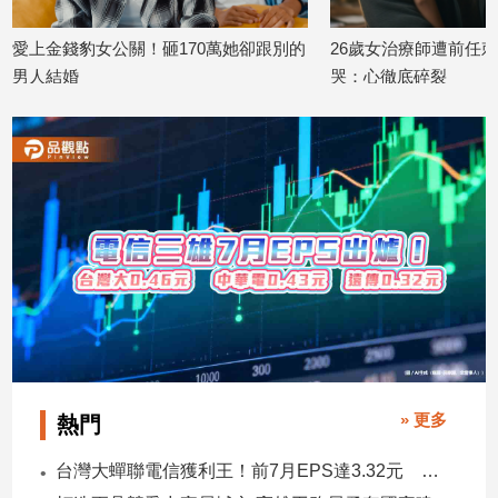
愛上金錢豹女公關！砸170萬她卻跟別的
26歲女治療師遭前任
娛
男人結婚
哭：心徹底碎裂
樂
2026/04/06
2026/04/06
娛
樂
星
聞
流
行/
時
尚
追
星
» 更多
熱門
生
台灣大蟬聯電信獲利王！前7月EPS達3.32元 中華電3.11、遠傳2.46元
活