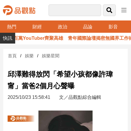
熱門
財經
政治
品論
影音
品
百萬YouTuber齊聚高雄 青年國際論壇揭密無國界工作術
觀
點
財
首頁
娛樂
娛樂星聞
經
邱澤難得放閃「希望小孩都像許瑋
台
灣
甯」當爸2個月心聲曝
財
經
2025/10/23 15:58:41
文／品觀點綜合編輯
新
聞
產
經/
股