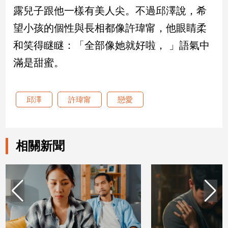
新
露兒子跟他一樣有美人尖。不過邱澤說，希
冠
望小孩的個性與長相都像許瑋甯，他眼睛柔
病
毒
和笑得瞇瞇：「全部像她就好啦， 」語氣中
專
區
滿是甜蜜。
南
邱澤
許瑋甯
戀愛
台
灣
觀
相關新聞
點
南
台
灣
觀
點