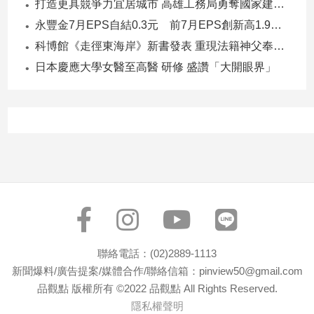
打造更具競爭力宜居城市 高雄工務局勇奪國家建築界9大獎
建
永豐金7月EPS自結0.3元 前7月EPS創新高1.96元！
築/
科博館《走徑東海岸》新書發表 重現法籍神父奉獻足跡與歷史日記
室
內
日本慶應大學女醫至高醫 研修 盛讚「大開眼界」
設
計
旅
遊/
美
食
星
座/
命
理
消
聯絡電話：(02)2889-1113
費
新聞爆料/廣告提案/媒體合作/聯絡信箱：pinview50@gmail.com
健
品觀點 版權所有 ©2022 品觀點 All Rights Reserved.
康/
隱私權聲明
親