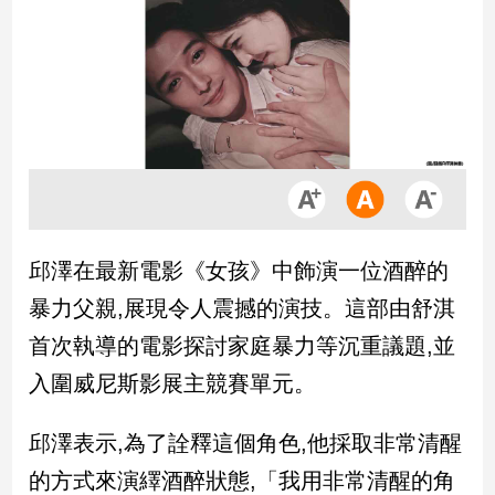
市
房
地
產
品
觀
點
政
邱澤在最新電影《女孩》中飾演一位酒醉的
治
暴力父親,展現令人震撼的演技。這部由舒淇
政
首次執導的電影探討家庭暴力等沉重議題,並
治
入圍威尼斯影展主競賽單元。
焦
點
品
邱澤表示,為了詮釋這個角色,他採取非常清醒
觀
的方式來演繹酒醉狀態,「我用非常清醒的角
點