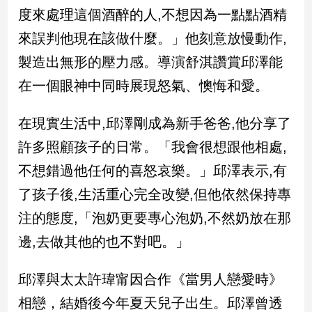
民
度來處理這個酒醉的人,不想因為一點點酒精
調
來誤判他現在該做什麼。」他刻意放慢動作,
國
會
製造出無形的壓力感。導演舒淇讚賞邱澤能
焦
在一個眼神中同時展現怒氣、懊悔和愛。
點
在現實生活中,邱澤剛成為新手爸爸,他分享了
觀
許多照顧孩子的日常。「我會很想跟他相處,
點
不想錯過他任何的喜怒哀樂。」邱澤表示,有
兩
了孩子後,生活重心完全改變,但他依然保持專
岸/
注的態度,「泡奶更要專心泡奶,不然奶放在那
國
際
邊,去做其他的也不對吧。」
社
會/
邱澤與太太許瑋甯因合作《當男人戀愛時》
地
方
相戀，結婚後今年夏天兒子出生。邱澤曾透